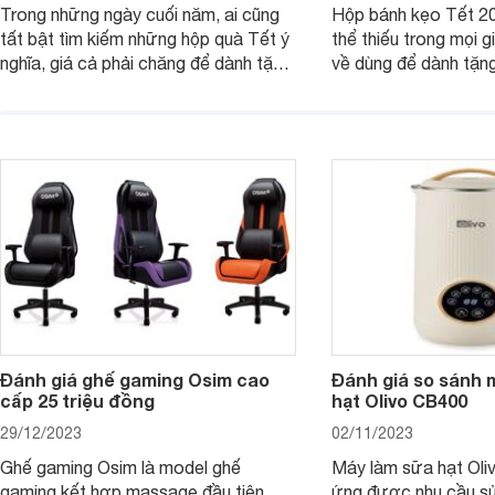
Trong những ngày cuối năm, ai cũng
Hộp bánh kẹo Tết 20
tất bật tìm kiếm những hộp quà Tết ý
thể thiếu trong mọi g
nghĩa, giá cả phải chăng để dành tặng
về dùng để dành tặng
cho người thân, bạn bè, đồng nghiệp.
bè hoặc để chưng tr
Hãy để Websosanh.vn giới thiệu cho
tiên. Trong bài viết
bạn 7 mẫu hộp quà Tết giá tầm 300k
sẽ giới thiệu cho bạ
- 500k đẹp mắt nhé.
2025 mới vừa sang, 
mua sắm cuối năm.
Đánh giá ghế gaming Osim cao
Đánh giá so sánh 
cấp 25 triệu đồng
hạt Olivo CB400
29/12/2023
02/11/2023
Ghế gaming Osim là model ghế
Máy làm sữa hạt Ol
gaming kết hợp massage đầu tiên
ứng được nhu cầu sử