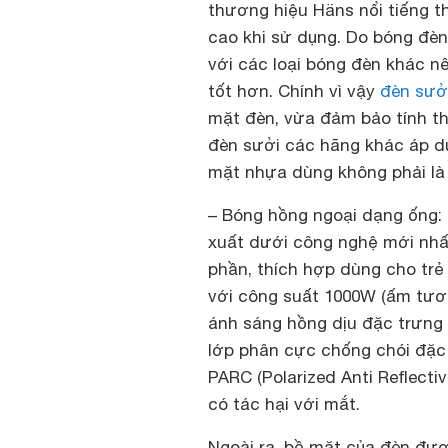
thương hiệu Häns nổi tiếng t
cao khi sử dụng. Do bóng đè
với các loại bóng đèn khác n
tốt hơn. Chính vì vậy
đèn sưở
mặt đèn, vừa đảm bảo tính th
đèn sưởi các hãng khác áp d
mặt nhựa dùng không phải là 
–
Bóng hồng ngoại dạng ống
:
xuất dưới công nghệ mới nhấ
phần, thích hợp dùng cho tr
với công suất 1000W (ấm tươn
ánh sáng hồng dịu đặc trưng 
lớp phân cực chống chói đặc b
PARC (Polarized Anti Reflecti
có tác hại với mắt.
Ngoài ra, bề mặt của đèn được