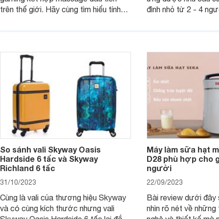
trên thế giới. Hãy cùng tìm hiểu tính
đình nhỏ từ 2 - 4 ng
năng và chất lượng của sản phẩm
qua bài đánh giá dướ
ngay trong bài viết sau.
hơn về dòng máy này
So sánh vali Skyway Oasis
Máy làm sữa hạt m
Hardside 6 tấc và Skyway
D28 phù hợp cho gi
Richland 6 tấc
người
31/10/2023
22/09/2023
Cùng là vali của thương hiệu Skyway
Bài review dưới đây 
và có cùng kích thước nhưng vali
nhìn rõ nét về những 