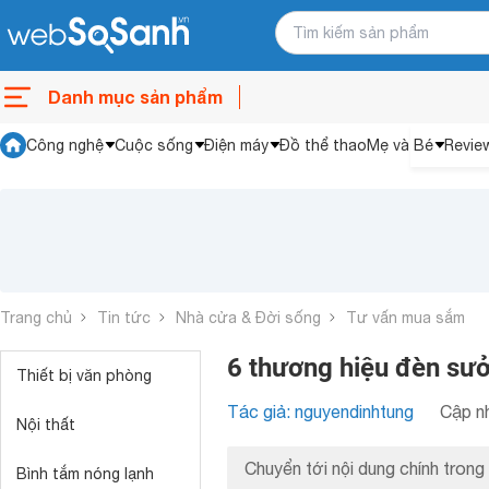
Danh mục sản phẩm
Công nghệ
Cuộc sống
Điện máy
Đồ thể thao
Mẹ và Bé
Revie
Trang chủ
Tin tức
Nhà cửa & Đời sống
Tư vấn mua sắm
6 thương hiệu đèn sưở
Thiết bị văn phòng
Tác giả: nguyendinhtung
Cập nh
Nội thất
Chuyển tới nội dung chính trong 
Bình tắm nóng lạnh