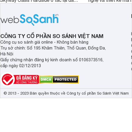
Skyway Oasis Hardside 6 tấc lại đắt
nghệ và thiết kế mà
hơn Vali Skyway Richland 6 tấc tận 1
Seka LN-D28 sở hữu
triệu đồng.
thể đưa ra quyết địn
CÔNG TY CỔ PHẦN SO SÁNH VIỆT NAM
Công cụ so sánh giá online - Không bán hàng
Trụ sở chính: Số 195 Khâm Thiên, Thổ Quan, Đống Đa,
Hà Nội
Giấy chứng nhận đăng ký kinh doanh số 0106373516,
cấp ngày 02/12/2013
© 2013 - 2023 Bản quyền thuộc về Công ty cổ phần So Sánh Việt Nam