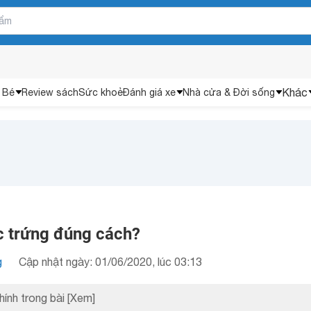
Khác
 Bé
Review sách
Sức khoẻ
Đánh giá xe
Nhà cửa & Đời sống
ộc trứng đúng cách?
g
Cập nhật ngày: 01/06/2020, lúc 03:13
hính trong bài
[Xem]