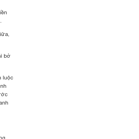
iền
.
iữa,
hì bở
n luộc
ình
ước
hanh
ng