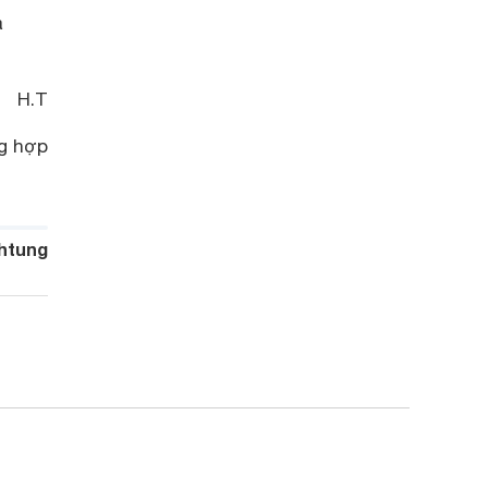
à
H.T
g hợp
htung