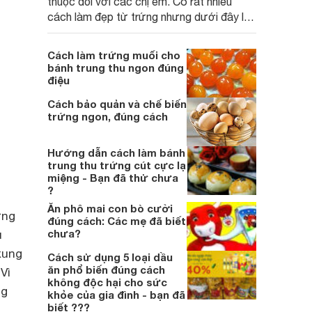
thuộc đối với các chị em. Có rất nhiều
cách làm đẹp từ trứng nhưng dưới đây là
4 cách làm đẹp dễ mà hiệu quả nhất mọi
cô gái đều nên biết.
Cách làm trứng muối cho
bánh trung thu ngon đúng
điệu
Cách bảo quản và chế biến
trứng ngon, đúng cách
Hướng dẫn cách làm bánh
trung thu trứng cút cực lạ
miệng - Bạn đã thử chưa
?
Ăn phô mai con bò cười
ứng
đúng cách: Các mẹ đã biết
chưa?
u
xung
Cách sử dụng 5 loại dầu
ăn phổ biến đúng cách
Vì
không độc hại cho sức
ng
khỏe của gia đình - bạn đã
biết ???