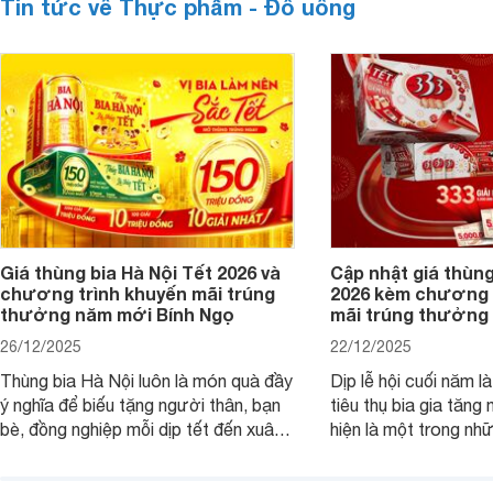
Tin tức về Thực phẩm - Đồ uống
Giá thùng bia Hà Nội Tết 2026 và
Cập nhật giá thùng
chương trình khuyến mãi trúng
2026 kèm chương 
thưởng năm mới Bính Ngọ
mãi trúng thưởng 
26/12/2025
22/12/2025
Thùng bia Hà Nội luôn là món quà đầy
Dịp lễ hội cuối năm l
ý nghĩa để biếu tặng người thân, bạn
tiêu thụ bia gia tăng
bè, đồng nghiệp mỗi dịp tết đến xuân
hiện là một trong nh
về. Và nếu như khách hàng đang có
phẩm được ưa chuộn
nhu cầu mua thùng bia Hà Nội và nắm
Hãy cùng chúng tôi t