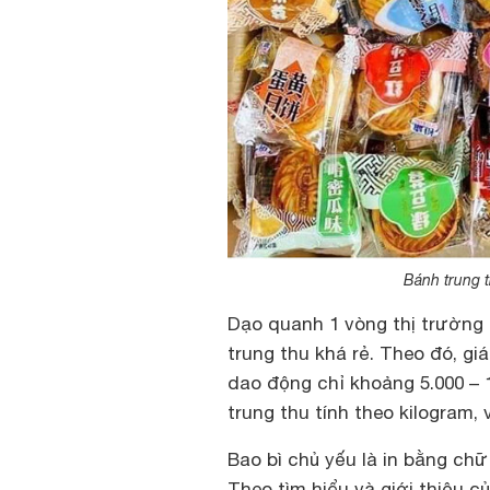
Bánh trung 
Dạo quanh 1 vòng thị trường 
trung thu khá rẻ. Theo đó, gi
dao động chỉ khoảng 5.000 – 
trung thu tính theo kilogram, 
Bao bì chủ yếu là in bằng chữ
Theo tìm hiểu và giới thiệu c