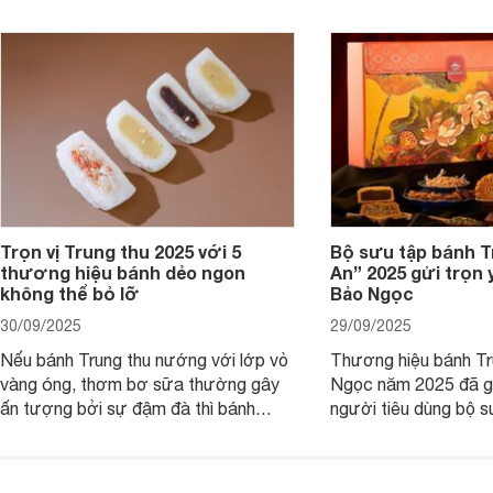
bắt được chương trình khuyến mãi
bán và các chương tr
trúng thưởng của bia Hà Nội thì dưới
trúng thưởng của bia
đây là các thông tin hữu ích cho bạn.
Tết Bính Ngọ 2026.
Trọn vị Trung thu 2025 với 5
Bộ sưu tập bánh T
thương hiệu bánh dẻo ngon
An” 2025 gửi trọn
không thể bỏ lỡ
Bảo Ngọc
30/09/2025
29/09/2025
Nếu bánh Trung thu nướng với lớp vỏ
Thương hiệu bánh Tr
vàng óng, thơm bơ sữa thường gây
Ngọc năm 2025 đã gi
ấn tượng bởi sự đậm đà thì bánh
người tiêu dùng bộ s
Trung thu dẻo lại mang nét dịu dàng,
mang thông điệp về s
mềm mại, mộc mạc hơn.
phúc, yêu thương và
Cùng chúng tôi đi tìm 