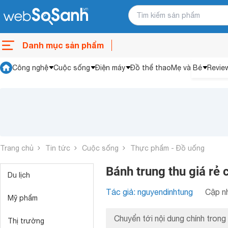
Danh mục sản phẩm
Công nghệ
Cuộc sống
Điện máy
Đồ thể thao
Mẹ và Bé
Revie
Trang chủ
Tin tức
Cuộc sống
Thực phẩm - Đồ uống
Bánh trung thu giá rẻ
Du lịch
Tác giả: nguyendinhtung
Cập nh
Mỹ phẩm
Chuyển tới nội dung chính trong 
Thị trường