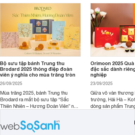
sưu tập này nhé.
Bộ sưu tập bánh Trung thu
Orimoon 2025 Quà 
Brodard 2025 thông điệp đoàn
đặc sắc dành riên
viên ý nghĩa cho mùa trăng tròn
nghiệp
26/09/2025
23/09/2025
Mùa trăng 2025, bánh Trung thu
Giữa vô vàn thương h
Brodard ra mắt bộ sưu tập “Sắc
trường, Hải Hà – Ko
Thiên Nhiên – Hương Đoàn Viên” nơi
dòng sản phẩm Trung
vẻ đẹp đất trời hòa quyện cùng những
Orimoon. Đây không c
hương vị tinh tuyển. Mỗi hộp bánh là
quà tặng, mà còn là 
một bức họa thiên nhiên sống động, là
hảo cho doanh nghiệ
cánh chim tung bay, là hoa lá khẽ nở,
tầm vóc và phong th