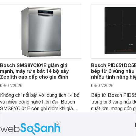
nhiều cửa hàng, đại lý.
mẫu bếp đáp ứng tốt 
Bosch SMS8YCI01E giảm giá
Bosch PID651DC5E 
mạnh, máy rửa bát 14 bộ sấy
bếp từ 3 vùng nấu 
Zeolith cao cấp cho gia đình
nhiều tính năng hi
09/07/2026
06/07/2026
Không chỉ nổi bật với dung tích 14 bộ
Bếp từ Bosch PID
và nhiều công nghệ hiện đại, Bosch
trang bị 3 vùng nấu 
SMS8YCI01E còn ghi điểm khi giá
suất lớn, mang đến g
bán thực tế đã giảm đáng kể so với
nướng linh hoạt và h
thời điểm mới mở bán, mang lại tỷ lệ
gia đình.
giá trị/chi phí hấp dẫn hơn cho người
dùng đang tìm kiếm một mẫu máy rửa