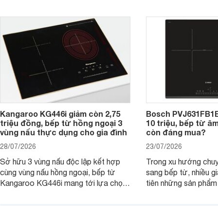
PUC61KAA5E lại đang được nhiều
đưa tới lựa chọn ch
đơn vị phân phối với mức giá khá dễ
gia đình.
tiếp cận, thu hút sự quan tâm của
nhiều người tiêu dùng.
Kangaroo KG446i giảm còn 2,75
Bosch PVJ631FB1E
triệu đồng, bếp từ hồng ngoại 3
10 triệu, bếp từ â
vùng nấu thực dụng cho gia đình
còn đáng mua?
28/07/2026
23/07/2026
Sở hữu 3 vùng nấu độc lập kết hợp
Trong xu hướng chuy
cùng vùng nấu hồng ngoại, bếp từ
sang bếp từ, nhiều gi
Kangaroo KG446i mang tới lựa chọn
tiên những sản phẩm 
đáng cân nhắc cho nhu cầu nấu
nướng cao, độ bền t
nướng tại gia đình. Hiện sản phẩm
thương hiệu uy tín. 
cũng đang được giảm giá khá sâu tại
PVJ631FB1E là một 