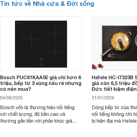
Tin tức về Nhà cửa & Đời sống
Bosch PUC61KAA5E giá chỉ hơn 6
Hafele HC-I7323B 5
triệu, bếp từ 3 vùng nấu rẻ nhưng
giá còn 6,5 triệu 
có nên mua?
Đức tiết kiệm điện
04/08/2026
31/07/2026
Bosch vốn là thương hiệu nổi tiếng
Dòng bếp từ của th
với chất lượng, độ bền cao và
nổi tiếng không chỉ hộ
thường gắn liền với phân khúc giá
bị hiện đại mà Hafe
cao. Tuy nhiên, trên thị trường hiện
536.61.886 còn đan
nay, mẫu bếp từ Bosch 3 vùng nấu
hàng, siêu thị điện m