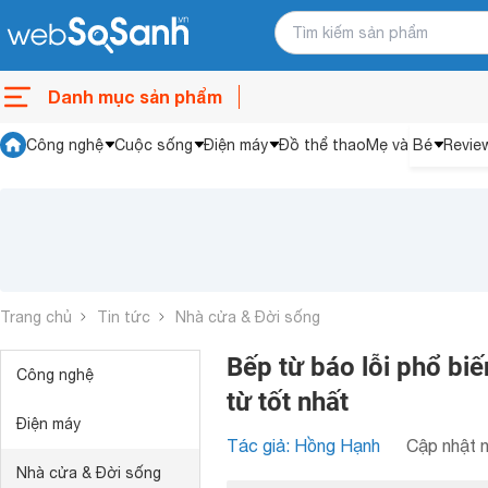
Danh mục sản phẩm
Công nghệ
Cuộc sống
Điện máy
Đồ thể thao
Mẹ và Bé
Revie
Trang chủ
Tin tức
Nhà cửa & Đời sống
Bếp từ báo lỗi phổ bi
Công nghệ
từ tốt nhất
Điện máy
Tác giả: Hồng Hạnh
Cập nhật n
Nhà cửa & Đời sống