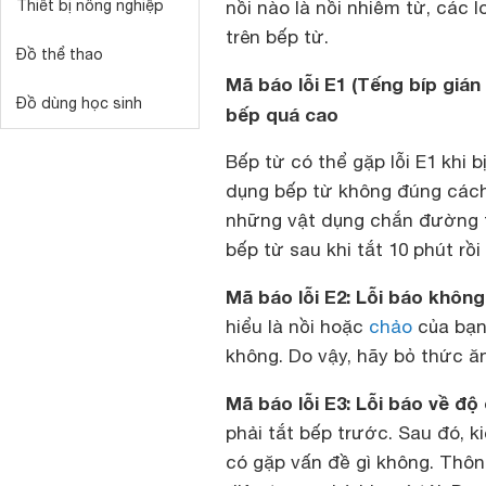
Thiết bị nông nghiệp
nồi nào là nồi nhiễm từ, các
trên bếp từ.
Đồ thể thao
Mã báo lỗi E1
(Tếng bíp gián
Đồ dùng học sinh
bếp quá cao
Bếp từ có thể gặp lỗi E1 khi b
dụng bếp từ không đúng cách. 
những vật dụng chắn đường t
bếp từ sau khi tắt 10 phút rồi
Mã báo lỗi E2: Lỗi báo không
hiểu là nồi hoặc
chảo
của bạn 
không. Do vậy, hãy bỏ thức ăn
Mã báo lỗi E3: Lỗi báo về độ
phải tắt bếp trước. Sau đó, 
có gặp vấn đề gì không. Thôn