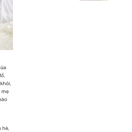
của
đổ,
khỏi,
c mẹ
nào
 hè,