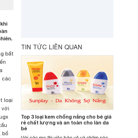
khi
oàn
hiên.
TIN TỨC LIÊN QUAN
g bất
đến
a
g các
 loại
 với
cugx
Top 3 loại kem chống nắng cho bé giá
rẻ chất lượng và an toàn cho làn da
xấu
bé
, bổ
Với các mẹ thì việc bảo vệ và chăm sóc