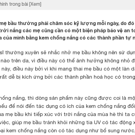
hính trong bài
[Xem]
 mẹ bầu thường phải chăm sóc kỹ lượng mỗi ngày, do đó 
trời nắng các mẹ cũng cần có một biện pháp bảo vệ an t
da của mình bằng kem chống nắng có các thành phần tự n
sĩ thường xuyên sẽ nhắc nhở mẹ bầu không nên sử dụn
 nào trên da, vì điều này có thể ảnh hưởng không nhỏ 
 này, điều này bởi vì khi mang thai mẹ bầu có một làn d
rất dễ bị kích ứng bởi các thành phần hoá học có tron
hống nắng, thì dòng sản phẩm này cũng được coi là một
nếu để nói đến tác dụng có ích của kem chống nắng đối
ủa mẹ bầu khi tiếp xúc với trời nắng của mùa hè thì ta 
việc, giúp mẹ bầu tránh khỏi những tia UV có tác động 
loại kem chống nắng còn có tác dụng như bổ sung nước