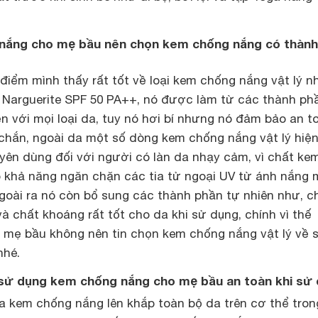
nắng cho mẹ bầu nên chọn kem chống nắng có thành
iểm mình thấy rất tốt về loại kem chống nắng vật lý n
Narguerite SPF 50 PA++
, nó được làm từ các thành ph
iện với mọi loại da, tuy nó hơi bí nhưng nó đảm bảo an t
 chắn, ngoài da một số dòng kem chống nắng vật lý hiệ
yên dùng đối với người có làn da nhạy cảm, vì chất ke
ó khả năng ngăn chặn các tia tử ngoại UV từ ánh nắng 
 ngoài ra nó còn bổ sung các thành phần tự nhiên như, c
à chất khoáng rất tốt cho da khi sử dụng, chính vì thế
à mẹ bầu không nên tin chọn kem chống nắng vật lý về 
nhé.
sử dụng kem chống nắng cho mẹ bầu an toàn khi sử
a kem chống nắng lên khắp toàn bộ da trên cơ thể tron