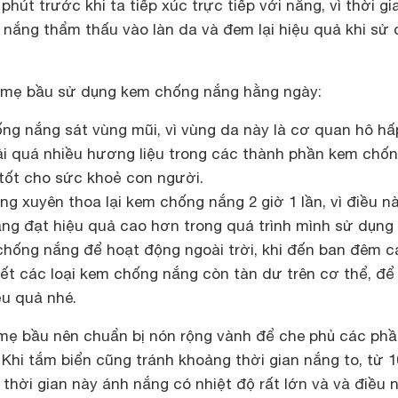
hút trước khi ta tiếp xúc trực tiếp với nắng, vì thời gi
 nắng thẩm thấu vào làn da và đem lại hiệu quả khi sử
i mẹ bầu sử dụng kem chống nắng hằng ngày:
ng nắng sát vùng mũi, vì vùng da này là cơ quan hô hấ
hải quá nhiều hương liệu trong các thành phần kem chố
tốt cho sức khoẻ con người.
 xuyên thoa lại kem chống nắng 2 giờ 1 lần, vì điều n
ng đạt hiệu quả cao hơn trong quá trình mình sử dụng
chống nắng để hoạt động ngoài trời, khi đến ban đêm c
ết các loại kem chống nắng còn tàn dư trên cơ thể, để
ệu quả nhé.
n mẹ bầu nên chuẩn bị nón rộng vành để che phủ các ph
 Khi tắm biển cũng tránh khoảng thời gian nắng to, từ 
g thời gian này ánh nắng có nhiệt độ rất lớn và và điều 