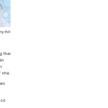
ng thời
g thai
àn
n
 nhé.
kem
 có