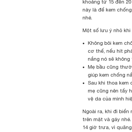
khoảng từ 15 đến 20 p
này là để kem chống
nhé.
Một số lưu ý nhỏ kh
Không bôi kem chố
cơ thể, nếu hít p
nắng nó sẽ không 
Mẹ bầu cũng thường
giúp kem chống nắ
Sau khi thoa kem 
mẹ cũng nên tẩy h
vệ da của mình hi
Ngoài ra, khi đi biể
trên mặt và gáy nhé.
14 giờ trưa, vì quãn