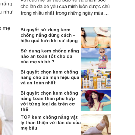
 nắng
cho làn da bé yêu của mình luôn được chú
ếu như
trọng nhiều nhất trong những ngày mùa hè
nắng nóng.
o mẹ
Bí quyết sử dụng kem
chống nắng đúng cách -
hiệu quả hơn khi sử dụng
Sử dụng kem chống nắng
nào an toàn tốt cho da
của mẹ và bé ?
Bí quyết chọn kem chống
nắng cho da mụn hiệu quả
và an toàn nhất
Bí quyết chọn kem chống
nắng toàn thân phù hợp
với từng loại da trên cơ
thể
TOP kem chống nắng vật
lý thân thiện với làn da của
mẹ bầu