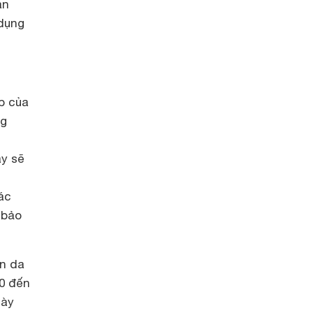
an
 dụng
p của
ng
ày sẽ
ác
 bảo
ần da
10 đến
này