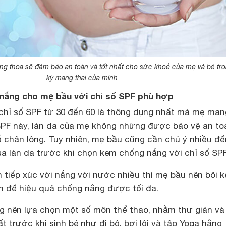
 thoa sẽ đảm bảo an toàn và tốt nhất cho sức khoẻ của mẹ và bé tro
kỳ mang thai của mình
nắng cho mẹ bầu với chỉ số SPF phù hợp
hỉ số SPF từ 30 đến 60 là thông dụng nhất mà mẹ man
SPF này, làn da của mẹ không những được bảo vệ an to
ỗ chân lông. Tuy nhiên, mẹ bầu cũng cần chú ý nhiều đế
 làn da trước khi chọn kem chống nắng với chỉ số SPF
an tiếp xúc với nắng với nước nhiều thì mẹ bầu nên bôi 
ần để hiệu quả chống nắng được tối đa.
g nên lựa chọn một số môn thể thao, nhằm thư giản và
t trước khi sinh bé như đi bộ, bơi lội và tập Yoga hằng