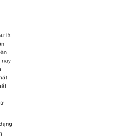
hư là
ần
oàn
n nay
m
mặt
hất
sử
 dụng
g