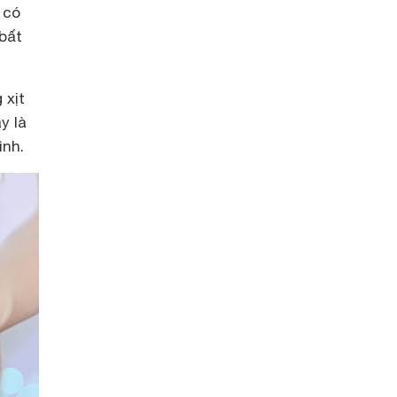
 có
bất
 xịt
y là
nh.