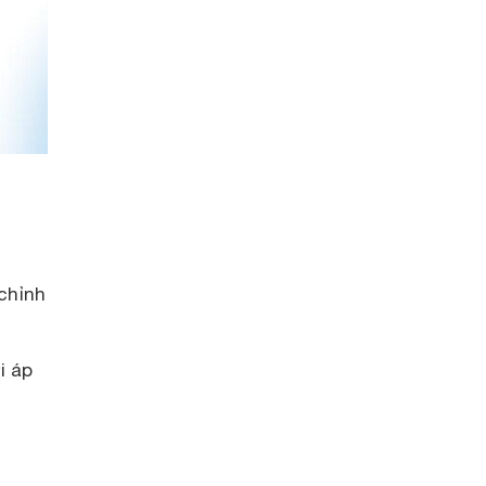
 chỉnh
i áp