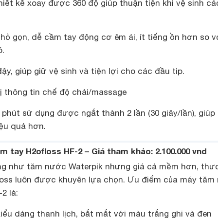
iết kế xoay được 360 độ giúp thuận tiện khi vệ sinh cá
hỏ gọn, dễ cầm tay động cơ êm ái, ít tiếng ồn hơn so v
ó.
y, giúp giữ vệ sinh và tiện lợi cho các đầu tip.
ị thông tin chế độ chải/massage
 phút sử dụng được ngắt thành 2 lần (30 giây/lần), giúp
iệu quả hơn.
 tay H2ofloss HF-2 – Giá tham khảo: 2.100.000 vnd
ng như tăm nước Waterpik nhưng giá cả mềm hơn, thư
loss luôn được khuyên lựa chọn. Ưu điểm của máy tăm
2 là:
kiểu dáng thanh lịch, bắt mắt với màu trắng ghi và đen