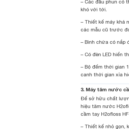
– Các đầu phun có th
khó với tới.
– Thiết kế máy khá n
các mẫu cũ trước đ
– Bình chứa có nắp đậ
– Có đèn LED hiển th
– Bộ đếm thời gian 1
canh thời gian xỉa h
3. Máy tăm nước cầm
Để sở hữu chất lượ
hiệu tăm nước H2of
cầm tay H2ofloss HF-
– Thiết kế nhỏ gọn, 