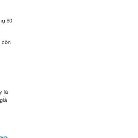
ng 60
ỉ còn
y là
giá