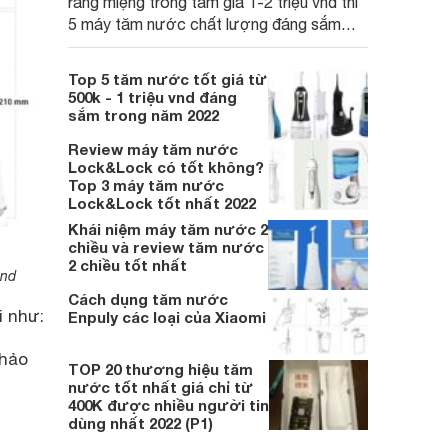
răng miệng trong tầm giá 1-2 triệu vnd thì
5 máy tăm nước chất lượng đáng sắm
nhất 2022 sau sẽ không khiến bạn phải
thất vọng:
Top 5 tăm nước tốt giá từ
500k - 1 triệu vnd đáng
sắm trong năm 2022
Review máy tăm nước
Lock&Lock có tốt không?
Top 3 máy tăm nước
Lock&Lock tốt nhất 2022
Khái niệm máy tăm nước 2
chiều và review tăm nước
2 chiều tốt nhất
vnd
Cách dụng tăm nước
i như:
Enpuly các loại của Xiaomi
 hảo
TOP 20 thương hiệu tăm
nước tốt nhất giá chỉ từ
400K được nhiều người tin
dùng nhất 2022 (P1)