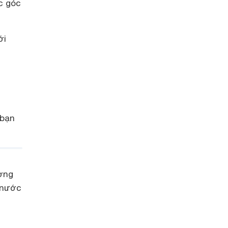
c góc
ới
 bạn
ơng
 nước