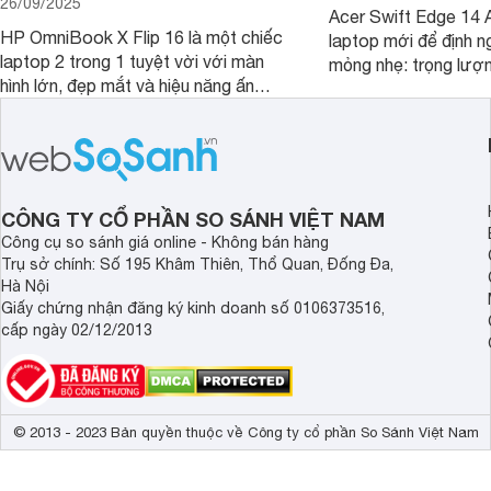
26/09/2025
Acer Swift Edge 14 A
HP OmniBook X Flip 16 là một chiếc
laptop mới để định ng
laptop 2 trong 1 tuyệt vời với màn
mỏng nhẹ: trọng lượ
hình lớn, đẹp mắt và hiệu năng ấn
nhưng có màn hình O
tượng, nhưng điểm đặc biệt nhất là
cao tuyệt đẹp cùng h
mức giá vô cùng hấp dẫn, biến nó trở
năng AI hàng đầu, đ
thành một lựa chọn “đáng đồng tiền
của một thiết bị doa
bát gạo” trên thị trường.
CÔNG TY CỔ PHẦN SO SÁNH VIỆT NAM
Công cụ so sánh giá online - Không bán hàng
Trụ sở chính: Số 195 Khâm Thiên, Thổ Quan, Đống Đa,
Hà Nội
Giấy chứng nhận đăng ký kinh doanh số 0106373516,
cấp ngày 02/12/2013
© 2013 - 2023 Bản quyền thuộc về Công ty cổ phần So Sánh Việt Nam