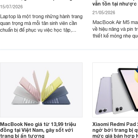
vẫn tồn tại nhược
15/07/2026
21/05/2026
Laptop là một trong những hành trang
MacBook Air M5 man
quan trọng mà mỗi tân sinh viên cần
về hiệu năng và pin t
chuẩn bị để phục vụ việc học tập,
thiết kế mỏng nhẹ qu
nghiên cứu và cả nhu cầu làm thêm.
tiếp tục là lựa chọn 
Nếu ưu tiên một thiết bị gọn nhẹ, hiệu
việc và học tập hàng
năng ổn định, bền bỉ cùng mức giá dễ
tiếp cận, dưới đây là những mẫu
MacBook đáng cân nhắc dành cho
tân sinh viên.
MacBook Neo giá từ 13,99 triệu
Xiaomi Redmi Pad 
đồng tại Việt Nam, gây sốt với
ngờ bởi trang bị 
trang bị ấn tượng
mức giá bán hợp l