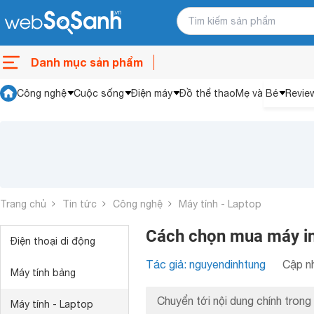
Danh mục sản phẩm
Công nghệ
Cuộc sống
Điện máy
Đồ thể thao
Mẹ và Bé
Revie
Trang chủ
Tin tức
Công nghệ
Máy tính - Laptop
Cách chọn mua máy in
Điện thoại di động
Tác giả: nguyendinhtung
Cập nh
Máy tính bảng
Chuyển tới nội dung chính trong 
Máy tính - Laptop