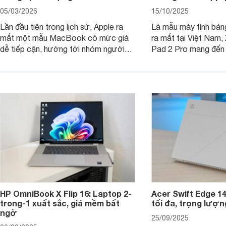
05/03/2026
15/10/2025
Lần đầu tiên trong lịch sử, Apple ra
Là mẫu máy tính bản
mắt một mẫu MacBook có mức giá
ra mắt tại Việt Nam,
dễ tiếp cận, hướng tới nhóm người
Pad 2 Pro mang đến 
dùng học sinh, sinh viên nhưng vẫn
lượng với mức giá ph
được trang bị nhiều tính năng đáng
đông người dùng.
chú ý. MacBook Neo vì thế đang thu
hút sự quan tâm lớn từ thị trường.
HP OmniBook X Flip 16: Laptop 2-
Acer Swift Edge 1
trong-1 xuất sắc, giá mềm bất
tối đa, trọng lượn
ngờ
25/09/2025