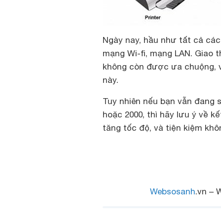
Ngày nay, hầu như tất cả các 
mạng Wi-fi, mạng LAN. Giao 
không còn được ưa chuộng, v
này.
Tuy nhiên nếu bạn vẫn đang s
hoặc 2000, thì hãy lưu ý về k
tăng tốc độ, và tiện kiệm khô
Websosanh
.vn – 