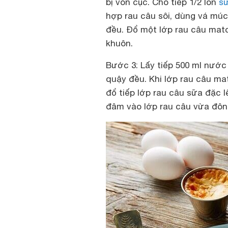
bị vón cục. Cho tiếp 1/2 lon
s
hợp rau câu sôi, dùng vá mú
đều. Đổ một lớp rau câu mat
khuôn.
Bước 3: Lấy tiếp 500 ml nước 
quậy đều. Khi lớp rau câu ma
đổ tiếp lớp rau câu sữa đặc l
đâm vào lớp rau câu vừa đông