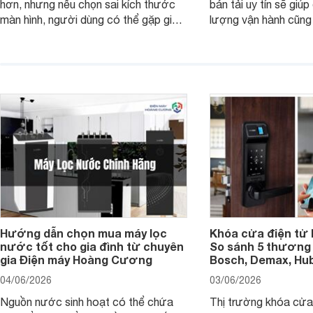
hơn, nhưng nếu chọn sai kích thước
bán tải uy tín sẽ giú
màn hình, người dùng có thể gặp giao
lượng vận hành cũng
diện quá nhỏ, phải phóng to nhiều
của chủ xe khi lên đ
hoặc không tận dụng hết không gian
hai" của mình.
hiển thị. Vậy màn hình 4K nên chọn
bao nhiêu inch là hợp lý?
Hướng dẫn chọn mua máy lọc
Khóa cửa điện tử 
nước tốt cho gia đình từ chuyên
So sánh 5 thương 
gia Điện máy Hoàng Cương
Bosch, Demax, Hub
04/06/2026
03/06/2026
Nguồn nước sinh hoạt có thể chứa
Thị trường khóa cửa 