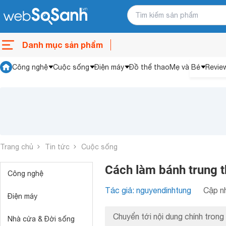
Danh mục sản phẩm
Công nghệ
Cuộc sống
Điện máy
Đồ thể thao
Mẹ và Bé
Revie
Trang chủ
Tin tức
Cuộc sống
Cách làm bánh trung t
Công nghệ
Tác giả: nguyendinhtung
Cập nh
Điện máy
Chuyển tới nội dung chính trong 
Nhà cửa & Đời sống