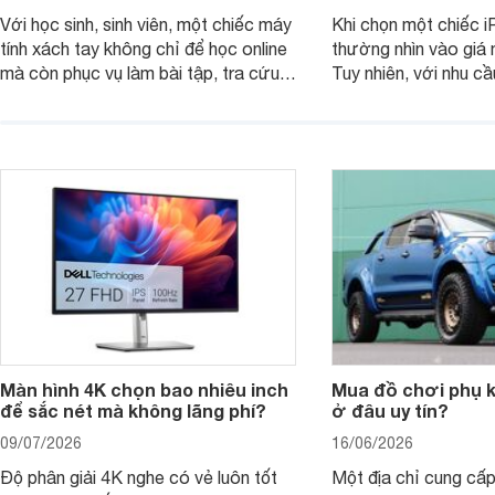
Với học sinh, sinh viên, một chiếc máy
Khi chọn một chiếc i
tính xách tay không chỉ để học online
thường nhìn vào giá 
mà còn phục vụ làm bài tập, tra cứu,
Tuy nhiên, với nhu cầ
thuyết trình và giải trí nhẹ. Khi chọn
việc nhẹ và giải trí t
laptop HP cho con, phụ huynh nên
quan trọng hơn là tổn
nhìn theo nhu cầu sử dụng nhiều năm
mua bản nào, có cần
thay vì chỉ so sánh cấu hình trên giấy.
không, dùng được ba
nên nâng cấp.
Màn hình 4K chọn bao nhiêu inch
Mua đồ chơi phụ ki
để sắc nét mà không lãng phí?
ở đâu uy tín?
09/07/2026
16/06/2026
Độ phân giải 4K nghe có vẻ luôn tốt
Một địa chỉ cung cấp