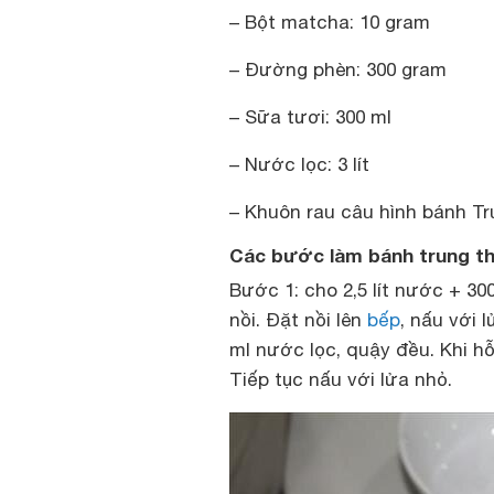
– Bột matcha: 10 gram
– Đường phèn: 300 gram
– Sữa tươi: 300 ml
– Nước lọc: 3 lít
– Khuôn rau câu hình bánh Tru
Các bước làm bánh trung thu
Bước 1: cho 2,5 lít nước + 3
nồi. Đặt nồi lên
bếp
, nấu với 
ml nước lọc, quậy đều. Khi 
Tiếp tục nấu với lửa nhỏ.