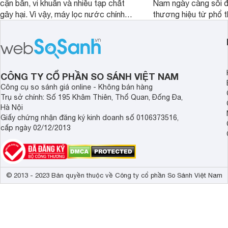
cặn bẩn, vi khuẩn và nhiều tạp chất
Nam ngày càng sôi đ
gây hại. Vì vậy, máy lọc nước chính
thương hiệu từ phổ 
hãng là giải pháp hiệu quả giúp bảo vệ
cấp. Nếu bạn đang b
sức khỏe và đảm bảo nguồn nước
cửa điện tử hãng nào 
sạch cho cả gia đình.
sẽ so sánh 5 thương
tâm nhiều hiện nay: 
Demax, Hubert và Gi
CÔNG TY CỔ PHẦN SO SÁNH VIỆT NAM
Công cụ so sánh giá online - Không bán hàng
Trụ sở chính: Số 195 Khâm Thiên, Thổ Quan, Đống Đa,
Hà Nội
Giấy chứng nhận đăng ký kinh doanh số 0106373516,
cấp ngày 02/12/2013
© 2013 - 2023 Bản quyền thuộc về Công ty cổ phần So Sánh Việt Nam