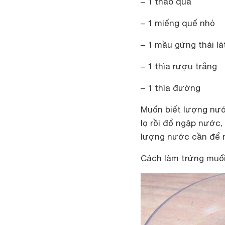
– 1 thảo quả
– 1 miếng quế nhỏ
– 1 mầu gừng thái lá
– 1 thìa rượu trắng
– 1 thìa đường
Muốn biết lượng nướ
lọ rồi đổ ngập nước,
lượng nước cần để m
Cách làm trứng muố