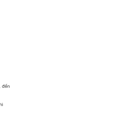
, đến
hì