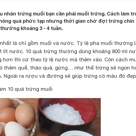
u nhân trứng muối bạn cần phải muối trứng. Cách làm t
không quá phức tạp nhưng thời gian chờ đợi trứng chín
thường khoảng 3 - 4 tuần.
nhất là chỉ gồm muối và nước. Tỷ lệ pha muối thường l
1 lít nước. 10 quả trứng thường dùng khoảng 800 ml nư
g hơn thì cứ theo tỷ lệ nước mà thêm vào. Còn cách mu
có thêm quế, thảo quả, gừng… như thế trứng sẽ ngon h
. Ngoài ra rượu và đường sẽ giúp trứng có màu đỏ đẹp
làm 10 quả trứng muối