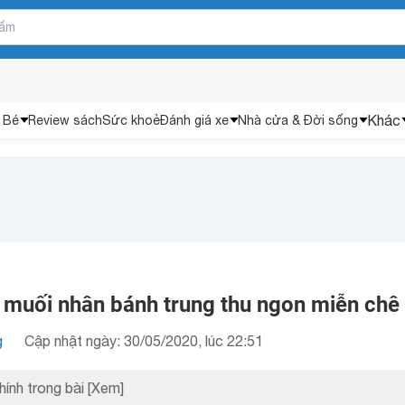
Khác
 Bé
Review sách
Sức khoẻ
Đánh giá xe
Nhà cửa & Đời sống
 muối nhân bánh trung thu ngon miễn chê
g
Cập nhật ngày: 30/05/2020, lúc 22:51
hính trong bài
[Xem]