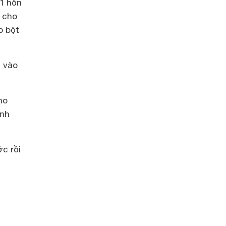
 1 hỗn
 cho
p bột
h vào
ho
ánh
c rồi