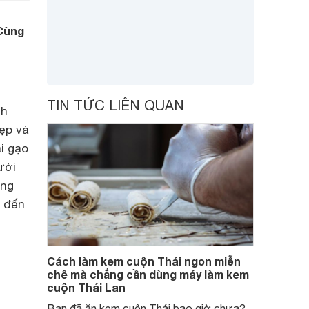
 Cùng
TIN TỨC LIÊN QUAN
nh
đẹp và
i gạo
ười
ùng
g đến
Cách làm kem cuộn Thái ngon miễn
chê mà chẳng cần dùng máy làm kem
cuộn Thái Lan
Bạn đã ăn kem cuộn Thái bao giờ chưa?