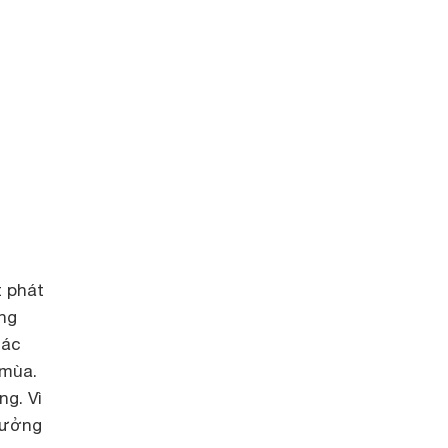
t phát
ng
hác
 mùa.
ng. Vì
hưởng