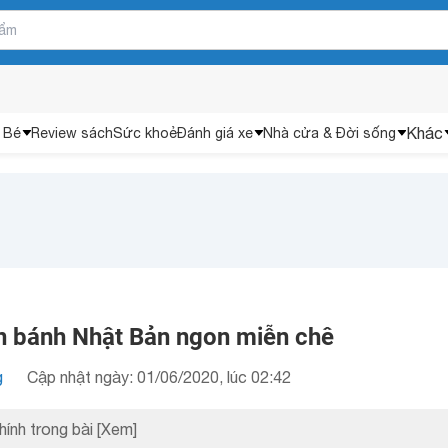
Khác
 Bé
Review sách
Sức khoẻ
Đánh giá xe
Nhà cửa & Đời sống
 bánh Nhật Bản ngon miễn chê
g
Cập nhật ngày: 01/06/2020, lúc 02:42
hính trong bài
[Xem]