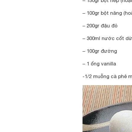
– 150gr bột nếp (ho
– 100gr bột năng (ho
– 200gr đậu đỏ
– 300ml nước cốt d
– 100gr đường
– 1 ống vanilla
-1/2 muỗng cà phê m