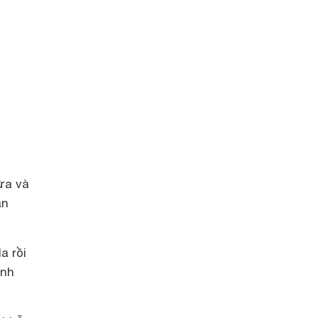
ừa và
ạn
a rồi
ành