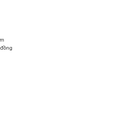
àm
 đồng