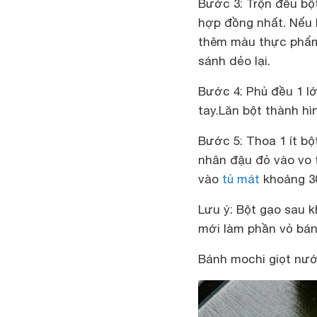
Bước 3:
Trộn đều bột
hợp đồng nhất. Nếu 
thêm màu thực phẩm 
sánh dẻo lại.
Bước 4:
Phủ đều 1 lớ
tay.Lăn bột thành hì
Bước 5:
Thoa 1 ít bộ
nhân đậu đỏ vào vo t
vào
tủ mát
khoảng 30
Lưu ý:
Bột gạo sau k
mới làm phần vỏ bán
Bánh mochi giọt nư