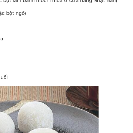
ặc bột làm bánh mochi mua ở cửa hàng Nhật Bản)
ặc bột ngô)
ừa
uối