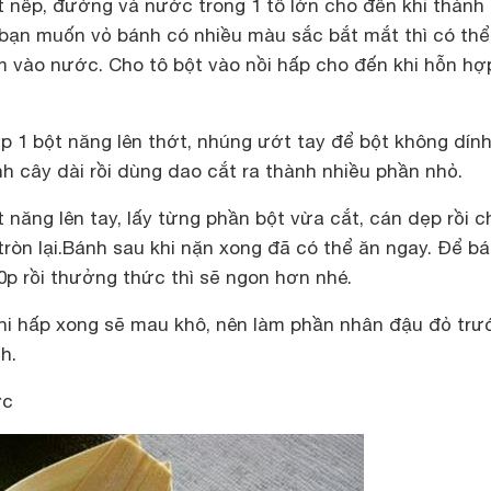
 nếp, đường và nước trong 1 tô lớn cho đến khi thành
bạn muốn vỏ bánh có nhiều màu sắc bắt mắt thì có thể
vào nước. Cho tô bột vào nồi hấp cho đến khi hỗn hợ
p 1 bột năng lên thớt, nhúng ướt tay để bột không dín
nh cây dài rồi dùng dao cắt ra thành nhiều phần nhỏ.
t năng lên tay, lấy từng phần bột vừa cắt, cán dẹp rồi c
ròn lại.Bánh sau khi nặn xong đã có thể ăn ngay. Để b
p rồi thưởng thức thì sẽ ngon hơn nhé.
hi hấp xong sẽ mau khô, nên làm phần nhân đậu đỏ trướ
h.
ớc