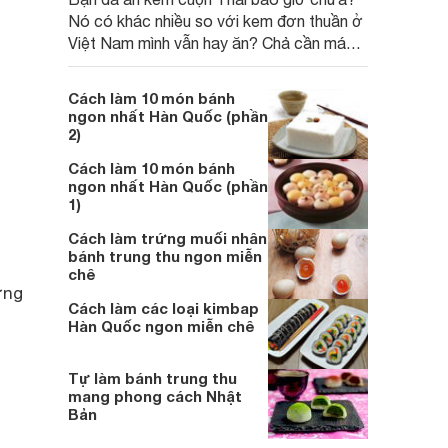
Nó có khác nhiều so với kem đơn thuần ở
Việt Nam mình vẫn hay ăn? Chả cần máy
làm kem cuộn Thái Lan, cùng
Websosanh.vn tự làm kem cuộn thái ngon
Cách làm 10 món bánh
miễn chê tại nhà với những dụng cụ đơn
ngon nhất Hàn Quốc (phần
giản có sẵn trong bếp này nào!
2)
Cách làm 10 món bánh
ngon nhất Hàn Quốc (phần
1)
Cách làm trứng muối nhân
bánh trung thu ngon miễn
chê
ừng
Cách làm các loại kimbap
Hàn Quốc ngon miễn chê
Tự làm bánh trung thu
mang phong cách Nhật
Bản