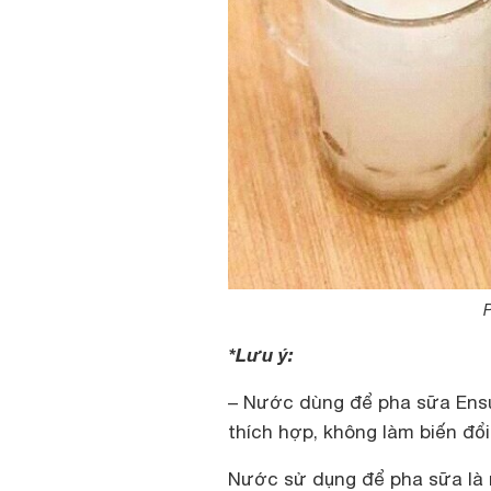
P
*Lưu ý:
– Nước dùng để pha sữa Ensu
thích hợp, không làm biến đổ
Nước sử dụng để pha sữa là n