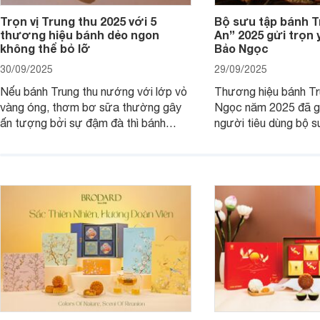
Trọn vị Trung thu 2025 với 5
Bộ sưu tập bánh T
thương hiệu bánh dẻo ngon
An” 2025 gửi trọn
không thể bỏ lỡ
Bảo Ngọc
30/09/2025
29/09/2025
Nếu bánh Trung thu nướng với lớp vỏ
Thương hiệu bánh Tr
vàng óng, thơm bơ sữa thường gây
Ngọc năm 2025 đã gi
ấn tượng bởi sự đậm đà thì bánh
người tiêu dùng bộ s
Trung thu dẻo lại mang nét dịu dàng,
mang thông điệp về s
mềm mại, mộc mạc hơn.
phúc, yêu thương và
Cùng chúng tôi đi tìm 
sưu tập này nhé.