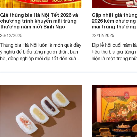
Giá thùng bia Hà Nội Tết 2026 và
Cập nhật giá thùng
chương trình khuyến mãi trúng
2026 kèm chương 
thưởng năm mới Bính Ngọ
mãi trúng thưởng 
26/12/2025
22/12/2025
Thùng bia Hà Nội luôn là món quà đầy
Dịp lễ hội cuối năm l
ý nghĩa để biếu tặng người thân, bạn
tiêu thụ bia gia tăng
bè, đồng nghiệp mỗi dịp tết đến xuân
hiện là một trong nh
về. Và nếu như khách hàng đang có
phẩm được ưa chuộn
nhu cầu mua thùng bia Hà Nội và nắm
Hãy cùng chúng tôi t
bắt được chương trình khuyến mãi
bán và các chương tr
trúng thưởng của bia Hà Nội thì dưới
trúng thưởng của bia
đây là các thông tin hữu ích cho bạn.
Tết Bính Ngọ 2026.