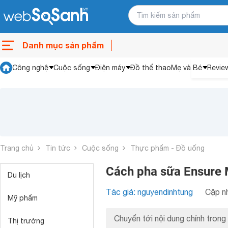
Danh mục sản phẩm
Công nghệ
Cuộc sống
Điện máy
Đồ thể thao
Mẹ và Bé
Revie
Trang chủ
Tin tức
Cuộc sống
Thực phẩm - Đồ uống
Cách pha sữa Ensure
Du lịch
Tác giả: nguyendinhtung
Cập nh
Mỹ phẩm
Chuyển tới nội dung chính trong 
Thị trường