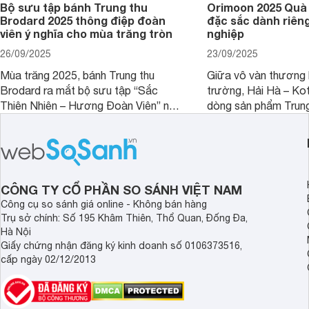
Bộ sưu tập bánh Trung thu
Orimoon 2025 Quà 
Brodard 2025 thông điệp đoàn
đặc sắc dành riên
viên ý nghĩa cho mùa trăng tròn
nghiệp
26/09/2025
23/09/2025
Mùa trăng 2025, bánh Trung thu
Giữa vô vàn thương h
Brodard ra mắt bộ sưu tập “Sắc
trường, Hải Hà – Ko
Thiên Nhiên – Hương Đoàn Viên” nơi
dòng sản phẩm Trung
vẻ đẹp đất trời hòa quyện cùng những
Orimoon. Đây không c
hương vị tinh tuyển. Mỗi hộp bánh là
quà tặng, mà còn là 
một bức họa thiên nhiên sống động, là
hảo cho doanh nghiệ
cánh chim tung bay, là hoa lá khẽ nở,
tầm vóc và phong th
gửi gắm lời chúc an lành và viên mãn.
mỗi mùa trăng.
CÔNG TY CỔ PHẦN SO SÁNH VIỆT NAM
Công cụ so sánh giá online - Không bán hàng
Trụ sở chính: Số 195 Khâm Thiên, Thổ Quan, Đống Đa,
Hà Nội
Giấy chứng nhận đăng ký kinh doanh số 0106373516,
cấp ngày 02/12/2013