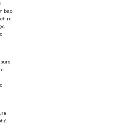
hị
ên bao
ch ra
iệc
ợc
sure
re
ác
ure
phải