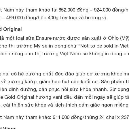
t Nam này tham khảo từ 852.000 đồng – 924.000 đồng/
 – 469.000 đồng/hộp 400g tùy loại và hương vị.
 Original
 là một loại sữa Ensure nước được sản xuất ở Ohio (Mỹ)
 cho thị trường Mỹ sẽ in dòng chữ “Not to be sold in Vi
 dành riêng cho thị trường Việt Nam sẽ không in dòng c
ginal có hệ dưỡng chất độc đáo giúp cơ xương khỏe m
về xương khớp, giảm hao hụt các khối cơ. Sản phẩm t
hiện dinh dưỡng, cần phục hồi sức khỏe nhanh. Sử dụng
e Gold Original hương vani đều đặn mỗi ngày sẽ giúp t
 cải thiện sức khỏe và kích thích cảm giác ngon miệng
ệt Nam này tham khảo: 911.000 đồng/thùng 24 chai x 23
d Vigor