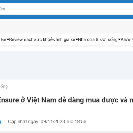
Khác
 Bé
Review sách
Sức khoẻ
Đánh giá xe
Nhà cửa & Đời sống
uống
 Ensure ở Việt Nam dễ dàng mua được và
g
Cập nhật ngày: 09/11/2023, lúc 18:56