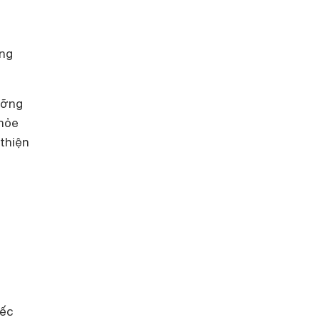
ng
ưỡng
hỏe
 thiện
iếc