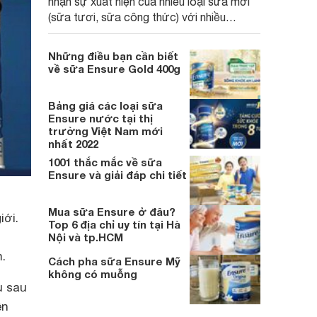
nhận sự xuất hiện của nhiều loại sữa mới
(sữa tươi, sữa công thức) với nhiều
hương vị, mức giá và phù hợp với nhiều độ
tuổi người dùng.
Những điều bạn cần biết
về sữa Ensure Gold 400g
Bảng giá các loại sữa
Ensure nước tại thị
trường Việt Nam mới
nhất 2022
1001 thắc mắc về sữa
Ensure và giải đáp chi tiết
Mua sữa Ensure ở đâu?
iới.
Top 6 địa chỉ uy tín tại Hà
Nội và tp.HCM
.
Cách pha sữa Ensure Mỹ
không có muỗng
u sau
ên