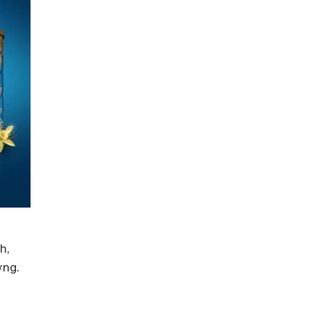
h,
ợng.