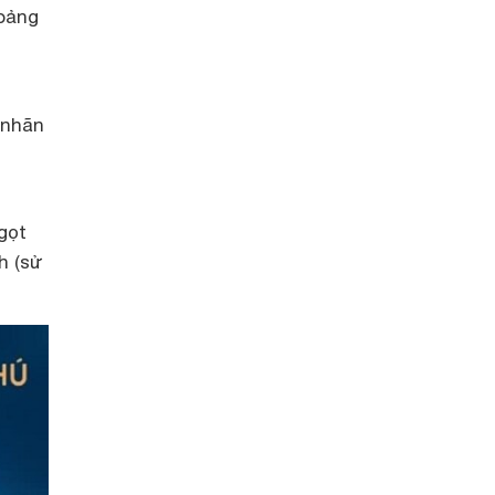
oảng
 nhãn
gọt
h (sử