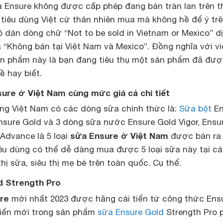
a Ensure không được cấp phép đang bán tràn lan trên t
 tiêu dùng Việt cứ thản nhiên mua mà không hề để ý tr
ó dán dòng chữ “Not to be sold in Vietnam or Mexico” dị
là “Không bán tại Việt Nam và Mexico”. Đồng nghĩa với v
n phẩm này là bạn đang tiêu thụ một sản phẩm đã đư
 hay biết.
nsure ở Việt Nam cùng mức giá cả chi tiết
ường Việt Nam có các dòng sữa chính thức là:
Sữa bột
En
nsure Gold và 3 dòng sữa nước Ensure Gold Vigor, Ensu
sữa Ensure ở Việt Nam
 Advance là 5 loại
được bán ra
iêu dùng có thể dễ dàng mua được 5 loại sữa này tại c
thị sữa, siêu thị mẹ bé trên toàn quốc. Cụ thể:
d Strength Pro
re
mới nhất 2023 được hãng cải tiến từ công thức Ens
tiến mới trong sản phẩm
sữa Ensure Gold
Strength Pro 