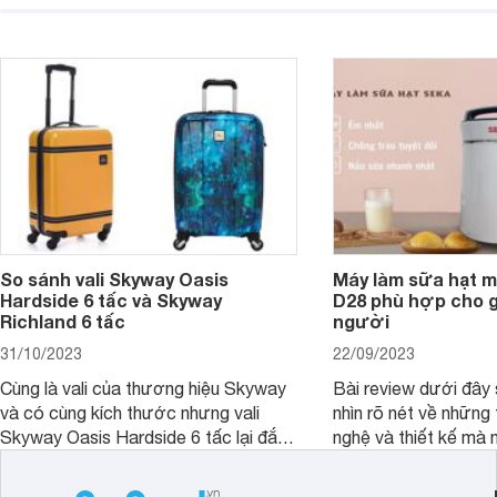
ngay trong bài viết sau.
hơn về dòng máy này
So sánh vali Skyway Oasis
Máy làm sữa hạt m
Hardside 6 tấc và Skyway
D28 phù hợp cho gi
Richland 6 tấc
người
31/10/2023
22/09/2023
Cùng là vali của thương hiệu Skyway
Bài review dưới đây 
và có cùng kích thước nhưng vali
nhìn rõ nét về những 
Skyway Oasis Hardside 6 tấc lại đắt
nghệ và thiết kế mà
hơn Vali Skyway Richland 6 tấc tận 1
Seka LN-D28 sở hữu
triệu đồng.
thể đưa ra quyết địn