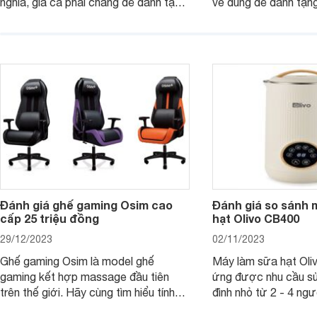
nghĩa, giá cả phải chăng để dành tặng
về dùng để dành tặng
cho người thân, bạn bè, đồng nghiệp.
bè hoặc để chưng tr
Hãy để Websosanh.vn giới thiệu cho
tiên. Trong bài viết
bạn 7 mẫu hộp quà Tết giá tầm 300k
sẽ giới thiệu cho bạ
- 500k đẹp mắt nhé.
2025 mới vừa sang, 
mua sắm cuối năm.
Đánh giá ghế gaming Osim cao
Đánh giá so sánh 
cấp 25 triệu đồng
hạt Olivo CB400
29/12/2023
02/11/2023
Ghế gaming Osim là model ghế
Máy làm sữa hạt Ol
gaming kết hợp massage đầu tiên
ứng được nhu cầu sử
trên thế giới. Hãy cùng tìm hiểu tính
đình nhỏ từ 2 - 4 ng
năng và chất lượng của sản phẩm
qua bài đánh giá dướ