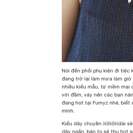
Nói đến phối phụ kiện đi tiệ
đang trở lại làm mưa làm gió 
nhiều kiểu mẫu, từ mềm mại d
với đầm, váy nên các bạn nàn
đang hot tại Fumyz nhé, biế
mình.
Kiểu dây chuyền ￼￼￼dài sẽ t
dây ngắn, bản to sẽ thu hú