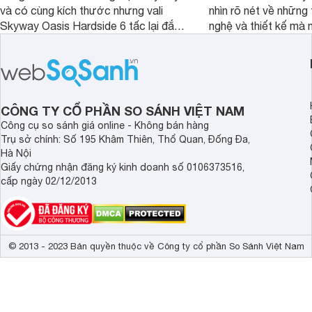
và có cùng kích thước nhưng vali
nhìn rõ nét về những 
Skyway Oasis Hardside 6 tấc lại đắt
nghệ và thiết kế mà
hơn Vali Skyway Richland 6 tấc tận 1
Seka LN-D28 sở hữu
triệu đồng.
thể đưa ra quyết địn
CÔNG TY CỔ PHẦN SO SÁNH VIỆT NAM
Công cụ so sánh giá online - Không bán hàng
Trụ sở chính: Số 195 Khâm Thiên, Thổ Quan, Đống Đa,
Hà Nội
Giấy chứng nhận đăng ký kinh doanh số 0106373516,
cấp ngày 02/12/2013
© 2013 - 2023 Bản quyền thuộc về Công ty cổ phần So Sánh Việt Nam