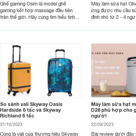
Ghế gaming Osim là model ghế
Máy làm sữa hạt Ol
gaming kết hợp massage đầu tiên
ứng được nhu cầu sử
trên thế giới. Hãy cùng tìm hiểu tính
đình nhỏ từ 2 - 4 ng
năng và chất lượng của sản phẩm
qua bài đánh giá dướ
ngay trong bài viết sau.
hơn về dòng máy này
So sánh vali Skyway Oasis
Máy làm sữa hạt m
Hardside 6 tấc và Skyway
D28 phù hợp cho gi
Richland 6 tấc
người
31/10/2023
22/09/2023
Cùng là vali của thương hiệu Skyway
Bài review dưới đây 