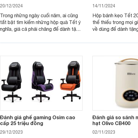
20/12/2024
14/11/2024
Trong những ngày cuối năm, ai cũng
Hộp bánh kẹo Tết 20
tất bật tìm kiếm những hộp quà Tết ý
thể thiếu trong mọi g
nghĩa, giá cả phải chăng để dành tặng
về dùng để dành tặng
cho người thân, bạn bè, đồng nghiệp.
bè hoặc để chưng tr
Hãy để Websosanh.vn giới thiệu cho
tiên. Trong bài viết
bạn 7 mẫu hộp quà Tết giá tầm 300k
sẽ giới thiệu cho bạ
- 500k đẹp mắt nhé.
2025 mới vừa sang, 
mua sắm cuối năm.
Đánh giá ghế gaming Osim cao
Đánh giá so sánh 
cấp 25 triệu đồng
hạt Olivo CB400
29/12/2023
02/11/2023