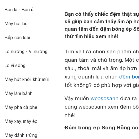
Bàn là - Bàn ủi
Bạn có thấy chiếc đệm thật s
sẽ giúp bạn cảm thấy ấm áp hơ
Máy hút bụi
quan tâm đến đệm bông ép Sôn
thử tìm hiểu xem nhé!
Bếp các loại
Tìm và lựa chọn sản phẩm ch
Lò nướng - Vỉ nướng
quan tâm và chú trọng. Một 
Lò vi sóng
sâu , thoải mái và ấm áp hơn
xung quanh lựa chọn
đệm bô
Máy hút khói, khử mùi
tốt không? có phù hợp với gi
Máy làm bánh
Vậy muốn
websosanh
đưa ra 
cùng websosanh xem đệm bông
Máy pha cà phê
nhé!
Máy xay, máy ép
Đệm bông ép Sông Hồng có 
Máy đánh trứng