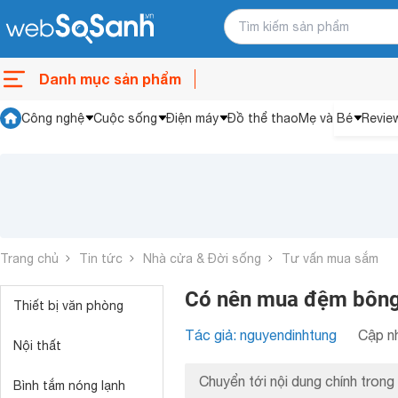
Danh mục sản phẩm
Công nghệ
Cuộc sống
Điện máy
Đồ thể thao
Mẹ và Bé
Revie
Trang chủ
Tin tức
Nhà cửa & Đời sống
Tư vấn mua sắm
Có nên mua đệm bông
Thiết bị văn phòng
Tác giả: nguyendinhtung
Cập nh
Nội thất
Chuyển tới nội dung chính trong 
Bình tắm nóng lạnh