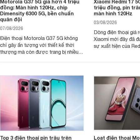
Motorola G37 5G giá hơn 4 triệu
Xiaomi Redmi 17 5
đồng: Màn hình 120Hz, chip
triệu đồng, pin tr
Dimensity 6300 5G, bền chuẩn
màn hình 120Hz
quân đội
03/08/2026
07/08/2026
Dòng điện thoại giá 
Điện thoại Motorola G37 5G không
Xiaomi mới đây đã đ
chỉ gây ấn tượng với thiết kế thời
sự xuất hiện của Re
thượng mà còn được trang bị nhiều
máy đang nhận được
tính năng và công nghệ hiện đại, đáp
của nhiều khách hàng
ứng tốt nhu cầu sử dụng hằng ngày
của người dùng phổ thông.
Top 3 điện thoại pin trâu trên
Loạt điện thoại Mo