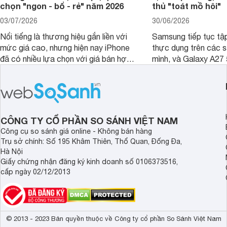
chọn "ngon - bổ - rẻ" năm 2026
thủ "toát mồ hôi"
03/07/2026
30/06/2026
Nổi tiếng là thương hiệu gắn liền với
Samsung tiếp tục tập
mức giá cao, nhưng hiện nay iPhone
thực dụng trên các 
đã có nhiều lựa chọn với giá bán hợp
mình, và Galaxy A27
lý hơn, giúp người dùng dễ dàng tiếp
thể hiện rõ định hướ
cận sản phẩm chính hãng.
tới cho người dùng m
lượng với nhiều tran
độ bền bỉ cho nhu cầ
dài.
CÔNG TY CỔ PHẦN SO SÁNH VIỆT NAM
Công cụ so sánh giá online - Không bán hàng
Trụ sở chính: Số 195 Khâm Thiên, Thổ Quan, Đống Đa,
Hà Nội
Giấy chứng nhận đăng ký kinh doanh số 0106373516,
cấp ngày 02/12/2013
© 2013 - 2023 Bản quyền thuộc về Công ty cổ phần So Sánh Việt Nam