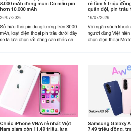
8.000 mAh đáng mua: Có mẫu pin
rẻ tầm 5 triệu đồn
hơn 10.000 mAh
quân đội, pin trâu
26/07/2026
16/07/2026
Sở hữu thỏi pin dung lượng trên 8000
Với ngân sách khoảng
mAh, loạt điện thoại pin trâu dưới đây
người dùng Việt hiện
sẽ là lựa chọn rất đáng cân nhắc cho
chọn điện thoại Mot
người dùng Việt.
với các nhu cầu sử d
giải trí, chụp ảnh đế
ngày.
Chiếc iPhone VN/A rẻ nhất Việt
Samsung Galaxy A2
Nam giảm còn 11,49 triệu, lựa
7,49 triệu đồng, tr