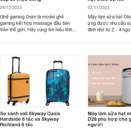
29/12/2023
02/11/2023
Ghế gaming Osim là model ghế
Máy làm sữa hạt Ol
gaming kết hợp massage đầu tiên
ứng được nhu cầu sử
trên thế giới. Hãy cùng tìm hiểu tính
đình nhỏ từ 2 - 4 ng
năng và chất lượng của sản phẩm
qua bài đánh giá dướ
ngay trong bài viết sau.
hơn về dòng máy này
So sánh vali Skyway Oasis
Máy làm sữa hạt m
Hardside 6 tấc và Skyway
D28 phù hợp cho gi
Richland 6 tấc
người