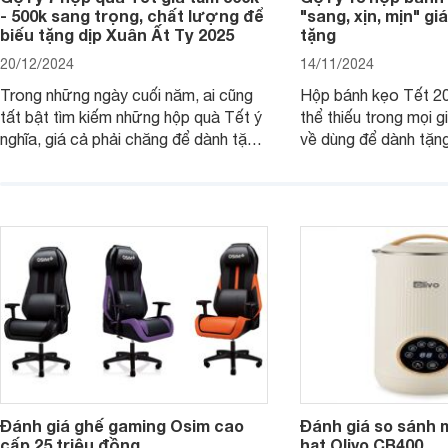
- 500k sang trọng, chất lượng để
"sang, xịn, mịn" giá
biếu tặng dịp Xuân Ất Tỵ 2025
tặng
20/12/2024
14/11/2024
Trong những ngày cuối năm, ai cũng
Hộp bánh kẹo Tết 20
tất bật tìm kiếm những hộp quà Tết ý
thể thiếu trong mọi g
nghĩa, giá cả phải chăng để dành tặng
về dùng để dành tặng
cho người thân, bạn bè, đồng nghiệp.
bè hoặc để chưng tr
Hãy để Websosanh.vn giới thiệu cho
tiên. Trong bài viết
bạn 7 mẫu hộp quà Tết giá tầm 300k
sẽ giới thiệu cho bạ
- 500k đẹp mắt nhé.
2025 mới vừa sang, 
mua sắm cuối năm.
Đánh giá ghế gaming Osim cao
Đánh giá so sánh 
cấp 25 triệu đồng
hạt Olivo CB400