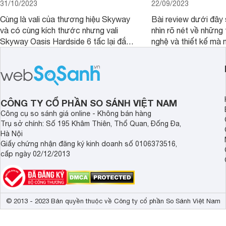
31/10/2023
22/09/2023
Cùng là vali của thương hiệu Skyway
Bài review dưới đây 
và có cùng kích thước nhưng vali
nhìn rõ nét về những 
Skyway Oasis Hardside 6 tấc lại đắt
nghệ và thiết kế mà
hơn Vali Skyway Richland 6 tấc tận 1
Seka LN-D28 sở hữu
triệu đồng.
thể đưa ra quyết địn
CÔNG TY CỔ PHẦN SO SÁNH VIỆT NAM
Công cụ so sánh giá online - Không bán hàng
Trụ sở chính: Số 195 Khâm Thiên, Thổ Quan, Đống Đa,
Hà Nội
Giấy chứng nhận đăng ký kinh doanh số 0106373516,
cấp ngày 02/12/2013
© 2013 - 2023 Bản quyền thuộc về Công ty cổ phần So Sánh Việt Nam