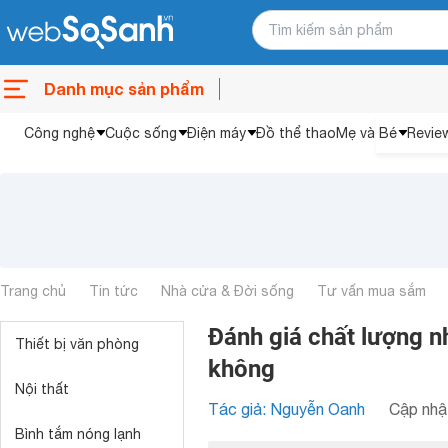
Danh mục sản phẩm
Công nghệ
Cuộc sống
Điện máy
Đồ thể thao
Mẹ và Bé
Revie
Trang chủ
Tin tức
Nhà cửa & Đời sống
Tư vấn mua sắm
Đánh giá chất lượng n
Thiết bị văn phòng
không
Nội thất
Tác giả: Nguyễn Oanh
Cập nhật
Bình tắm nóng lạnh