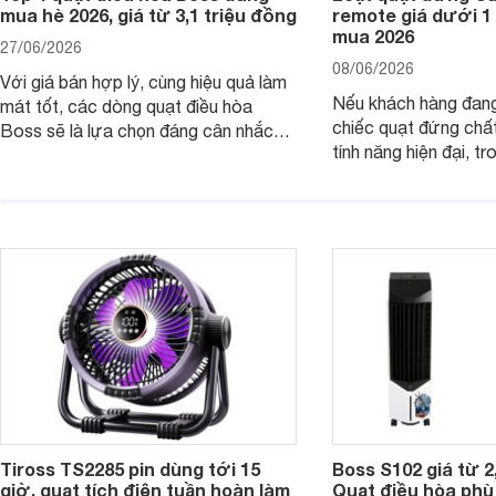
mua hè 2026, giá từ 3,1 triệu đồng
remote giá dưới 1
mua 2026
27/06/2026
08/06/2026
Với giá bán hợp lý, cùng hiệu quả làm
Nếu khách hàng đang
mát tốt, các dòng quạt điều hòa
chiếc quạt đứng chấ
Boss sẽ là lựa chọn đáng cân nhắc
tính năng hiện đại, tr
cho các không gian phòng mở. Dưới
hợp lý, thì dưới đây 
đây là loạt quạt điều hòa dưới 3 triệu
đứng Casper đáng câ
đáng mua hiện nay.
trường hiện nay.
Tiross TS2285 pin dùng tới 15
Boss S102 giá từ 2
giờ, quạt tích điện tuần hoàn làm
Quạt điều hòa ph