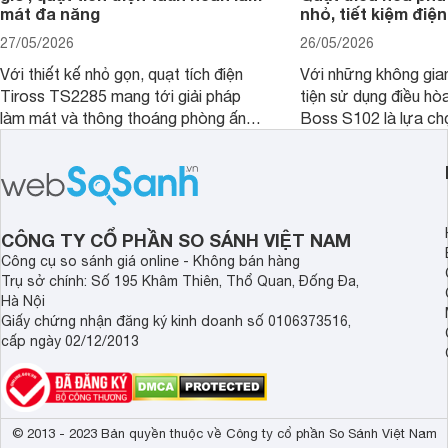
mát đa năng
nhỏ, tiết kiệm điện
27/05/2026
26/05/2026
Với thiết kế nhỏ gọn, quạt tích điện
Với những không gia
Tiross TS2285 mang tới giải pháp
tiện sử dụng điều hò
làm mát và thông thoáng phòng ấn
Boss S102 là lựa ch
tượng kèm theo nhiều tính năng hiện
nhờ mức giá hợp lý, 
đại, đáp ứng tốt nhu cầu của nhiều
kiệm điện và hiệu qu
khách hàng.
đặc biệt khi kết hợp 
CÔNG TY CỔ PHẦN SO SÁNH VIỆT NAM
Công cụ so sánh giá online - Không bán hàng
Trụ sở chính: Số 195 Khâm Thiên, Thổ Quan, Đống Đa,
Hà Nội
Giấy chứng nhận đăng ký kinh doanh số 0106373516,
cấp ngày 02/12/2013
© 2013 - 2023 Bản quyền thuộc về Công ty cổ phần So Sánh Việt Nam