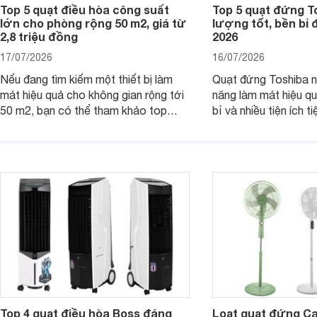
Top 5 quạt điều hòa công suất
Top 5 quạt đứng T
lớn cho phòng rộng 50 m2, giá từ
lượng tốt, bền bỉ
2,8 triệu đồng
2026
17/07/2026
16/07/2026
Nếu đang tìm kiếm một thiết bị làm
Quạt đứng Toshiba nổ
mát hiệu quả cho không gian rộng tới
năng làm mát hiệu qu
50 m2, bạn có thể tham khảo top
bỉ và nhiều tiện ích t
quạt điều hòa công suất lớn dưới đây.
là top 5 mẫu quạt đ
Đây đều là những sản phẩm đáng cân
mua hiện nay, phù hợ
nhắc trên thị trường năm 2026.
cầu sử dụng khác nh
Top 4 quạt điều hòa Boss đáng
Loạt quạt đứng C