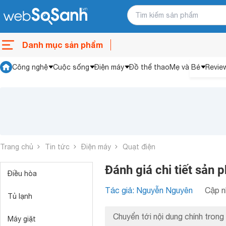
Danh mục sản phẩm
Công nghệ
Cuộc sống
Điện máy
Đồ thể thao
Mẹ và Bé
Revie
Trang chủ
Tin tức
Điện máy
Quạt điện
Đánh giá chi tiết sản
Điều hòa
Tác giả: Nguyễn Nguyên
Cập n
Tủ lạnh
Chuyển tới nội dung chính trong 
Máy giặt