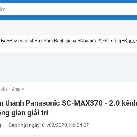
Khác
 Bé
Review sách
Sức khoẻ
Đánh giá xe
Nhà cửa & Đời sống
aoke - Amply
m thanh Panasonic SC-MAX370 - 2.0 kênh
g gian giải trí
g
Cập nhật ngày: 01/06/2020, lúc 04:07