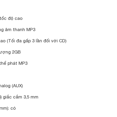
tốc độ cao
ạng âm thanh MP3
ao (Tối đa gấp 3 lần đối với CD)
lượng 2GB
 thể phát MP3
alog (AUX)
3) giắc cắm 3,5 mm
 mm): có