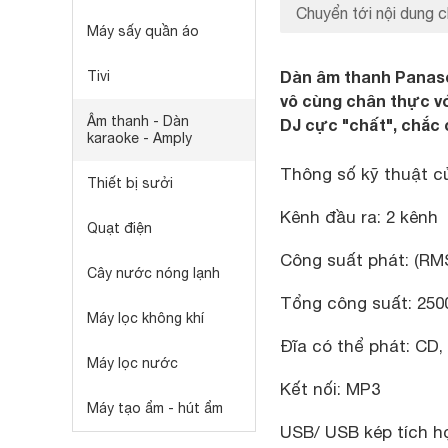
Chuyển tới nội dung c
Máy sấy quần áo
Dàn âm thanh Panas
Tivi
vô cùng chân thực vớ
Âm thanh - Dàn
DJ cực "chất", chắc 
karaoke - Amply
Thông số kỹ thuật 
Thiết bị sưởi
Kênh đầu ra: 2 kênh
Quạt điện
Công suất phát: (R
Cây nước nóng lạnh
Tổng công suất: 25
Máy lọc không khí
Đĩa có thể phát: C
Máy lọc nước
Kết nối: MP3
Máy tạo ẩm - hút ẩm
USB/ USB kép tích hợ