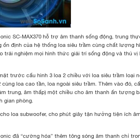
nic SC-MAX370 hỗ trợ âm thanh sống động, trung thự
 ổn định của hệ thống loa siêu trầm cùng chất lượng h
o trải nghiệm mọi hình thức giải trí sống động và thú vị
mặt trước cấu hình 3 loa 2 chiều với loa siêu trầm loại 
 cùng loa cao tần, loa ngoài siêu trầm. Thêm vào đó, c
 (âm trung, âm thấp) một chiều cho âm thanh ấn tượng 
ch gian phòng.
cho loa subwoofer, cho phút giây tận hưởng tiện ích â
onic đã “cường hóa” thêm tông sóng âm thanh chỉ tro