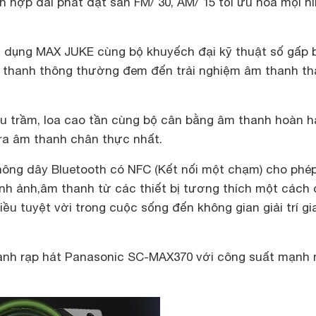
ch hợp đài phát đặt sẵn FM/ 30, AM/ 15 tối ưu hóa mọi h
 dụng MAX JUKE cùng bộ khuyếch đại kỹ thuật số gấp 
 thanh thông thường đem đến trải nghiệm âm thanh th
iêu trầm, loa cao tần cùng bộ cân bằng âm thanh hoàn 
ra âm thanh chân thực nhất.
hông dây Bluetooth có NFC (Kết nối một chạm) cho phé
ình ảnh,âm thanh từ các thiết bị tương thích một cách
u tuyệt vời trong cuộc sống đến không gian giải trí gi
anh rạp hát Panasonic SC-MAX370 với công suất mạnh