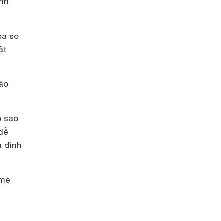
ình
ba so
ật
hảo
p sao
 dễ
a đình
 mẽ