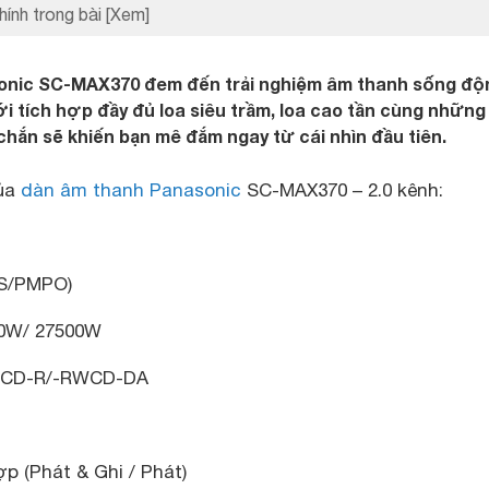
hính trong bài
[Xem]
onic SC-MAX370 đem đến trải nghiệm âm thanh sống độ
i tích hợp đầy đủ loa siêu trầm, loa cao tần cùng những
chắn sẽ khiến bạn mê đắm ngay từ cái nhìn đầu tiên.
của
dàn âm thanh Panasonic
SC-MAX370 – 2.0 kênh:
MS/PMPO)
00W/ 27500W
D, CD-R/-RWCD-DA
p (Phát & Ghi / Phát)