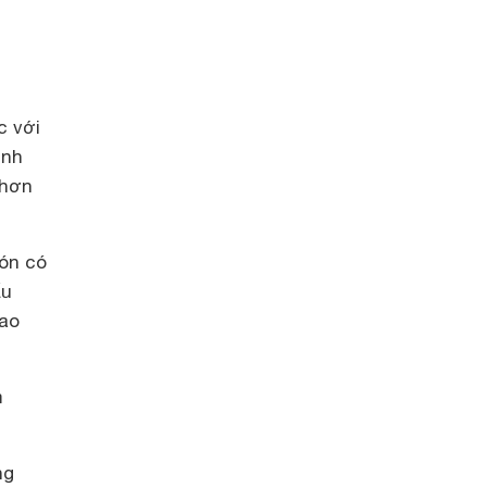
c với
ình
 hơn
nón có
ấu
bao
m
ng