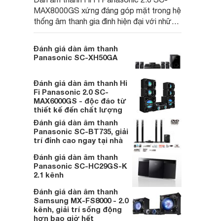
MAX8000GS xứng đáng góp mặt trong hệ
thống âm thanh gia đình hiện đại với những
tính năng hỗ trợ tái tạo chất lượng âm
thanh hiệu quả.
Đánh giá dàn âm thanh
Panasonic SC-XH50GA
Đánh giá dàn âm thanh Hi
Fi Panasonic 2.0 SC-
MAX6000GS - độc đáo từ
thiết kế đến chất lượng
Đánh giá dàn âm thanh
Panasonic SC-BT735, giải
trí đỉnh cao ngay tại nhà
Đánh giá dàn âm thanh
Panasonic SC-HC29GS-K
2.1 kênh
Đánh giá dàn âm thanh
Samsung MX-FS8000 - 2.0
kênh, giải trí sống động
hơn bao giờ hết