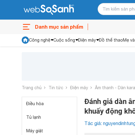
Danh mục sản phẩm
Công nghệ
Cuộc sống
Điện máy
Đồ thể thao
Mẹ và
Trang chủ
Tin tức
Điện máy
Âm thanh - Dàn kar
Đánh giá dàn â
Điều hòa
khuấy động khôn
Tủ lạnh
Tác giả: nguyendinhtun
Máy giặt