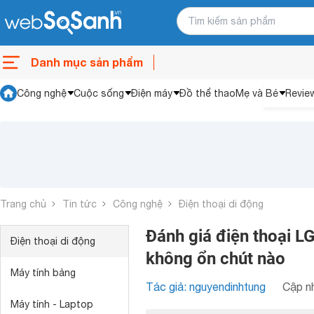
Danh mục sản phẩm
Công nghệ
Cuộc sống
Điện máy
Đồ thể thao
Mẹ và Bé
Revie
Trang chủ
Tin tức
Công nghệ
Điện thoại di động
Đánh giá điện thoại L
Điện thoại di động
không ổn chút nào
Máy tính bảng
Tác giả: nguyendinhtung
Cập nh
Máy tính - Laptop