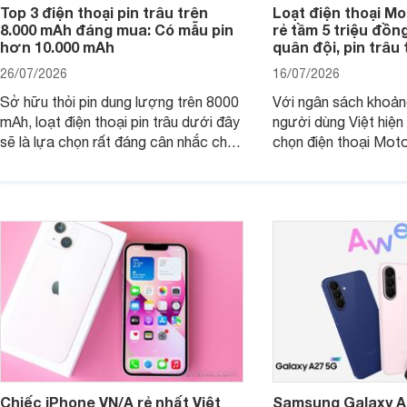
Top 3 điện thoại pin trâu trên
Loạt điện thoại Mo
8.000 mAh đáng mua: Có mẫu pin
rẻ tầm 5 triệu đồn
hơn 10.000 mAh
quân đội, pin trâu
26/07/2026
16/07/2026
Sở hữu thỏi pin dung lượng trên 8000
Với ngân sách khoảng
mAh, loạt điện thoại pin trâu dưới đây
người dùng Việt hiện
sẽ là lựa chọn rất đáng cân nhắc cho
chọn điện thoại Mot
người dùng Việt.
với các nhu cầu sử d
giải trí, chụp ảnh đế
ngày.
Chiếc iPhone VN/A rẻ nhất Việt
Samsung Galaxy A2