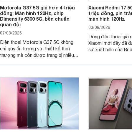
Motorola G37 5G giá hơn 4 triệu
Xiaomi Redmi 17 5
đồng: Màn hình 120Hz, chip
triệu đồng, pin tr
Dimensity 6300 5G, bền chuẩn
màn hình 120Hz
quân đội
03/08/2026
07/08/2026
Dòng điện thoại giá 
Điện thoại Motorola G37 5G không
Xiaomi mới đây đã đ
chỉ gây ấn tượng với thiết kế thời
sự xuất hiện của Re
thượng mà còn được trang bị nhiều
máy đang nhận được
tính năng và công nghệ hiện đại, đáp
của nhiều khách hàng
ứng tốt nhu cầu sử dụng hằng ngày
của người dùng phổ thông.