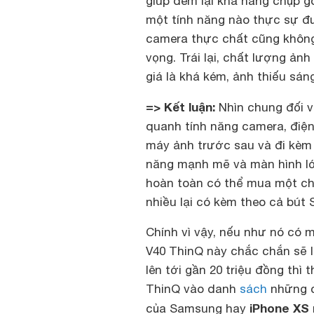
giúp đem lại khả năng chụp g
một tính năng nào thực sự đư
camera thực chất cũng không
vọng. Trái lại, chất lượng ản
giá là khá kém, ảnh thiếu sá
=> Kết luận:
Nhìn chung đối 
quanh tính năng camera, điện
máy ảnh trước sau và đi kèm 
năng mạnh mẽ và màn hình lớ
hoàn toàn có thể mua một ch
nhiều lại có kèm theo cả bút 
Chính vì vậy, nếu như nó có m
V40 ThinQ này chắc chắn sẽ là
lên tới gần 20 triệu đồng thì
ThinQ vào danh
sách
những c
iPhone XS
của Samsung hay