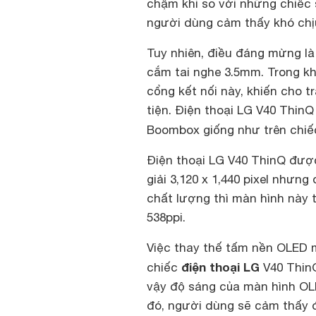
chậm khi so với những chiếc 
người dùng cảm thấy khó chịu
Tuy nhiên, điều đáng mừng là
cắm tai nghe 3.5mm. Trong kh
cổng kết nối này, khiến cho 
tiện. Điện thoại LG V40 Thin
Boombox giống như trên chiế
Điện thoại LG V40 ThinQ được
giải 3,120 x 1,440 pixel nhưng
chất lượng thì màn hình này 
538ppi.
Việc thay thế tấm nền OLED m
điện thoại LG
chiếc
V40 ThinQ
vậy độ sáng của màn hình OL
đó, người dùng sẽ cảm thấy đ