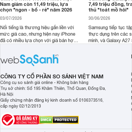
Nam giảm còn 11,49 triệu, lựa
7,49 triệu đồng, tr
chọn "ngon - bổ - rẻ" năm 2026
thủ "toát mồ hôi"
03/07/2026
30/06/2026
Nổi tiếng là thương hiệu gắn liền với
Samsung tiếp tục tập
mức giá cao, nhưng hiện nay iPhone
thực dụng trên các 
đã có nhiều lựa chọn với giá bán hợp
mình, và Galaxy A27
lý hơn, giúp người dùng dễ dàng tiếp
thể hiện rõ định hướ
cận sản phẩm chính hãng.
tới cho người dùng m
lượng với nhiều tran
độ bền bỉ cho nhu cầ
dài.
CÔNG TY CỔ PHẦN SO SÁNH VIỆT NAM
Công cụ so sánh giá online - Không bán hàng
Trụ sở chính: Số 195 Khâm Thiên, Thổ Quan, Đống Đa,
Hà Nội
Giấy chứng nhận đăng ký kinh doanh số 0106373516,
cấp ngày 02/12/2013