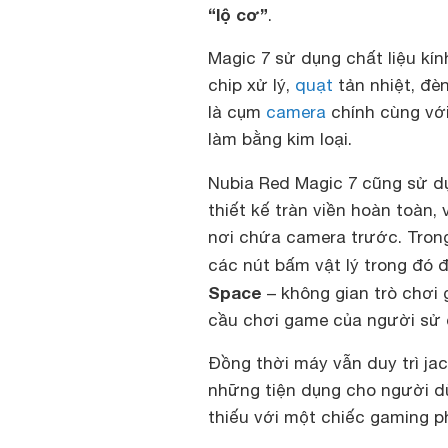
“lộ cơ”
.
Magic 7 sử dụng chất liệu kí
chip xử lý,
quạt
tản nhiệt, đè
là cụm
camera
chính cùng vớ
làm bằng kim loại.
Nubia Red Magic 7 cũng sử d
thiết kế tràn viền hoàn toàn,
nơi chứa camera trước. Tron
các nút bấm vật lý trong đó 
Space
– không gian trò chơi 
cầu chơi game của người sử 
Đồng thời máy vẫn duy trì ja
những tiện dụng cho người dù
thiếu với một chiếc gaming p