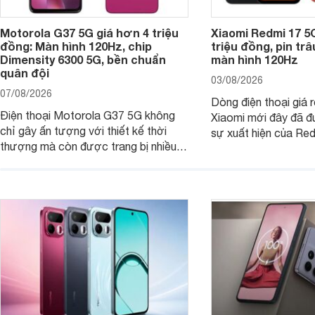
Motorola G37 5G giá hơn 4 triệu
Xiaomi Redmi 17 5
đồng: Màn hình 120Hz, chip
triệu đồng, pin tr
Dimensity 6300 5G, bền chuẩn
màn hình 120Hz
quân đội
03/08/2026
07/08/2026
Dòng điện thoại giá 
Điện thoại Motorola G37 5G không
Xiaomi mới đây đã đ
chỉ gây ấn tượng với thiết kế thời
sự xuất hiện của Re
thượng mà còn được trang bị nhiều
máy đang nhận được
tính năng và công nghệ hiện đại, đáp
của nhiều khách hàng
ứng tốt nhu cầu sử dụng hằng ngày
của người dùng phổ thông.