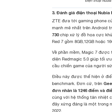
Điện thoại Nubi
3. Đánh giá điện thoại Nubia
ZTE đưa tới gaming phone củ
mạnh mẽ nhất trên Android tr
730
chip xử lý đồ họa cực khủ
Red 7 gồm 8GB,12GB hoặc 16G
Về phần mềm, Magic 7 được tr
diện Redmagic 5.0 giúp tối ư
cầu chiến game của người sử
Điều này được thể hiện ở điể
Gee
benchmark. Đơn cử, trên
đơn nhân là 1246 điểm và đi
cùng với hệ thống tản nhiệt 
đây xứng đáng là một trong 
2022.