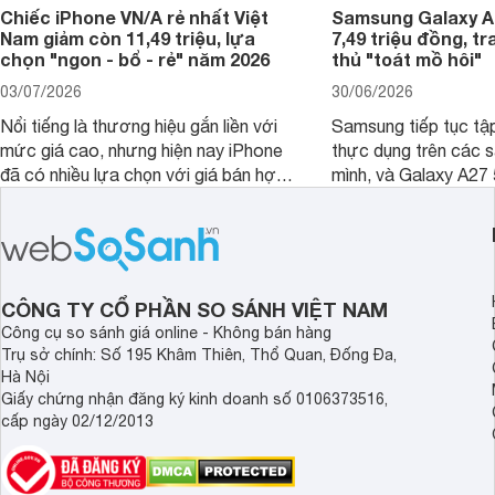
Chiếc iPhone VN/A rẻ nhất Việt
Samsung Galaxy A2
Nam giảm còn 11,49 triệu, lựa
7,49 triệu đồng, tr
chọn "ngon - bổ - rẻ" năm 2026
thủ "toát mồ hôi"
03/07/2026
30/06/2026
Nổi tiếng là thương hiệu gắn liền với
Samsung tiếp tục tập
mức giá cao, nhưng hiện nay iPhone
thực dụng trên các 
đã có nhiều lựa chọn với giá bán hợp
mình, và Galaxy A27
lý hơn, giúp người dùng dễ dàng tiếp
thể hiện rõ định hướ
cận sản phẩm chính hãng.
tới cho người dùng m
lượng với nhiều tran
độ bền bỉ cho nhu cầ
dài.
CÔNG TY CỔ PHẦN SO SÁNH VIỆT NAM
Công cụ so sánh giá online - Không bán hàng
Trụ sở chính: Số 195 Khâm Thiên, Thổ Quan, Đống Đa,
Hà Nội
Giấy chứng nhận đăng ký kinh doanh số 0106373516,
cấp ngày 02/12/2013