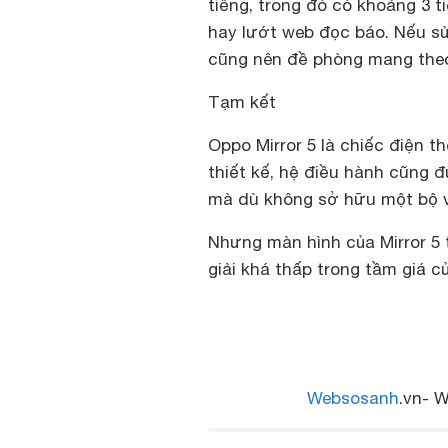
tiếng, trong đó có khoảng 3 t
hay lướt web đọc báo. Nếu s
cũng nên đề phòng mang theo
Tạm kết
Oppo Mirror 5 là chiếc điện t
thiết kế, hệ điều hành cũng đ
mà dù không sở hữu một bộ v
Nhưng màn hình của Mirror 5 
giải khá thấp trong tầm giá c
Websosanh
.vn- W