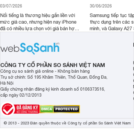
03/07/2026
30/06/2026
Nổi tiếng là thương hiệu gắn liền với
Samsung tiếp tục tập
mức giá cao, nhưng hiện nay iPhone
thực dụng trên các 
đã có nhiều lựa chọn với giá bán hợp
mình, và Galaxy A27
lý hơn, giúp người dùng dễ dàng tiếp
thể hiện rõ định hướ
cận sản phẩm chính hãng.
tới cho người dùng m
lượng với nhiều tran
độ bền bỉ cho nhu cầ
dài.
CÔNG TY CỔ PHẦN SO SÁNH VIỆT NAM
Công cụ so sánh giá online - Không bán hàng
Trụ sở chính: Số 195 Khâm Thiên, Thổ Quan, Đống Đa,
Hà Nội
Giấy chứng nhận đăng ký kinh doanh số 0106373516,
cấp ngày 02/12/2013
© 2013 - 2023 Bản quyền thuộc về Công ty cổ phần So Sánh Việt Nam