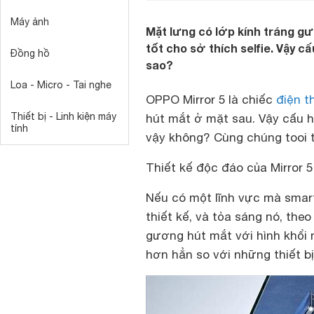
Máy ảnh
Mặt lưng có lớp kính tráng g
tốt cho sở thích selfie. Vậy c
Đồng hồ
sao?
Loa - Micro - Tai nghe
OPPO Mirror 5 là chiếc
điện t
Thiết bị - Linh kiện máy
hút mắt ở mặt sau. Vậy cấu h
tính
vậy không? Cùng chúng tooi t
Thiết kế độc đáo của Mirror 5
Nếu có một lĩnh vực mà smartp
thiết kế, và tỏa sáng nó, the
gương hút mắt với hình khổi 
hơn hẳn so với những thiết bị