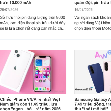
hơn 10.000 mAh
quân đội, pin trâu
26/07/2026
16/07/2026
Sở hữu thỏi pin dung lượng trên 8000
Với ngân sách khoảng
mAh, loạt điện thoại pin trâu dưới đây
người dùng Việt hiện
sẽ là lựa chọn rất đáng cân nhắc cho
chọn điện thoại Mot
người dùng Việt.
với các nhu cầu sử d
giải trí, chụp ảnh đế
ngày.
Chiếc iPhone VN/A rẻ nhất Việt
Samsung Galaxy A2
Nam giảm còn 11,49 triệu, lựa
7,49 triệu đồng, tr
chọn "ngon - bổ - rẻ" năm 2026
thủ "toát mồ hôi"