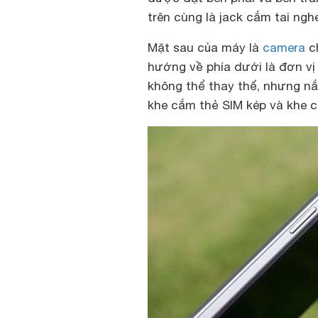
trên cùng là jack cắm tai nghe
Mặt sau của máy là
camera
ch
hướng về phía dưới là đơn v
không thể thay thế, nhưng nắ
khe cắm thẻ SIM kép và khe 