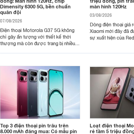
đồng: Màn hình 120Hz, chip
triệu đồng, pin tr
Dimensity 6300 5G, bền chuẩn
màn hình 120Hz
quân đội
03/08/2026
07/08/2026
Dòng điện thoại giá 
Điện thoại Motorola G37 5G không
Xiaomi mới đây đã đ
chỉ gây ấn tượng với thiết kế thời
sự xuất hiện của Re
thượng mà còn được trang bị nhiều
máy đang nhận được
tính năng và công nghệ hiện đại, đáp
của nhiều khách hàng
ứng tốt nhu cầu sử dụng hằng ngày
của người dùng phổ thông.
Top 3 điện thoại pin trâu trên
Loạt điện thoại Mo
8.000 mAh đáng mua: Có mẫu pin
rẻ tầm 5 triệu đồn