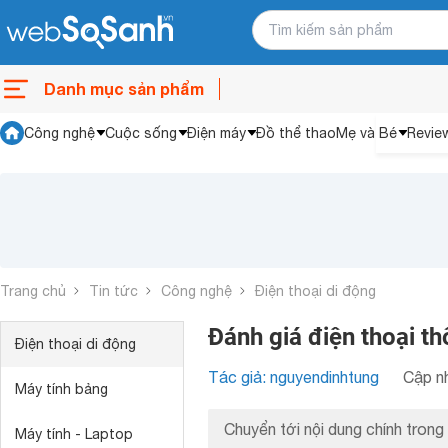
Danh mục sản phẩm
Công nghệ
Cuộc sống
Điện máy
Đồ thể thao
Mẹ và Bé
Revie
Trang chủ
Tin tức
Công nghệ
Điện thoại di động
Đánh giá điện thoại t
Điện thoại di động
Tác giả: nguyendinhtung
Cập nh
Máy tính bảng
Chuyển tới nội dung chính trong 
Máy tính - Laptop