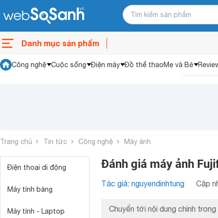
Danh mục sản phẩm
Công nghệ
Cuộc sống
Điện máy
Đồ thể thao
Mẹ và Bé
Revie
Trang chủ
Tin tức
Công nghệ
Máy ảnh
Đánh giá máy ảnh Fujif
Điện thoại di động
Tác giả: nguyendinhtung
Cập nh
Máy tính bảng
Chuyển tới nội dung chính trong 
Máy tính - Laptop