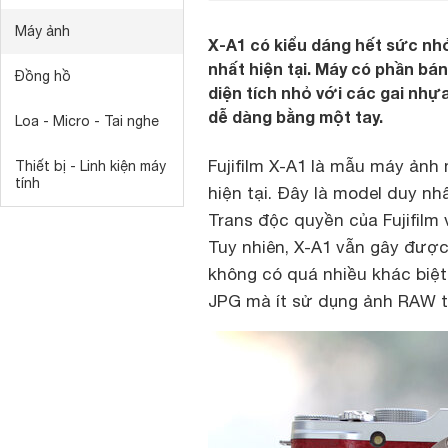
Máy ảnh
X-A1 có kiểu dáng hết sức nh
nhất hiện tại. Máy có phần bá
Đồng hồ
diện tích nhỏ với các gai nhự
dễ dàng bằng một tay.
Loa - Micro - Tai nghe
Fujifilm X-A1 là mẫu máy ảnh m
Thiết bị - Linh kiện máy
tính
hiện tại. Đây là model duy n
Trans độc quyền của Fujifil
Tuy nhiên, X-A1 vẫn gây được
không có quá nhiều khác biệ
JPG mà ít sử dụng ảnh RAW tr