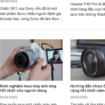
08/08/2023
Huawei P40 Pro là đi
Chiếc RX1 của Sony vốn đã là một
minh hàng đầu của H
sản phẩm được nhiều người đánh giá
dựa trên những thàn
là hoàn hảo, song Sony đã làm được
hệ P20 Pro và P30 P
điều không thể: gia tăng sức mạnh
P40 Pro được nhắm m
cho RX1, loại bỏ màng lọc LPF (bộ
đến các nhiếp ảnh g
lọc thông thấp) và cải tiến tính năng
xem chiếc camera c
xử lý ảnh JPEG.
Pro đem đến những g
Kinh nghiệm mua máy ảnh vlog
Hướng dẫn chọn ố
tốt nhất cho người dùng
rộng tốt nhất năm
04/02/2022
04/02/2022
Bạn muốn mua một chiếc máy ảnh
Tìm hiểu về ống kính g