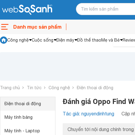
Danh mục sản phẩm
Công nghệ
Cuộc sống
Điện máy
Đồ thể thao
Mẹ và Bé
Revie
Trang chủ
Tin tức
Công nghệ
Điện thoại di động
Đánh giá Oppo Find Wa
Điện thoại di động
Tác giả: nguyendinhtung
Cập nh
Máy tính bảng
Chuyển tới nội dung chính trong 
Máy tính - Laptop