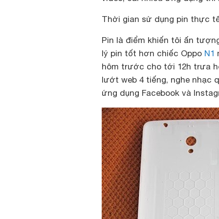
Thời gian sử dụng pin thực t
Pin là điểm khiến tôi ấn tượ
lý pin tốt hơn chiếc Oppo
N1
m
hôm trước cho tới 12h trưa h
lướt web 4 tiếng, nghe nhạc q
ứng dụng Facebook và Instag