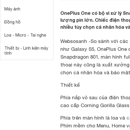
Máy ảnh
OnePlus One có bộ vi xử lý Sn
lượng pin lớn. Chiếc điện t
Đồng hồ
nhiều tùy chọn cá nhân hóa và
Loa - Micro - Tai nghe
Websosanh -So sánh với các
Thiết bị - Linh kiện máy
như Galaxy S5, OnePlus One 
tính
Snapdragon 801, màn hình full
thoại này cũng là xuất xưởn
chọn cá nhân hóa và bảo mật 
Thiết kế
Phía nắp vỏ sau của điện thoạ
cao cấp Corning Gorilla Glass
Phía trên màn hình là loa và
c
Phím mềm cho Menu, Home và