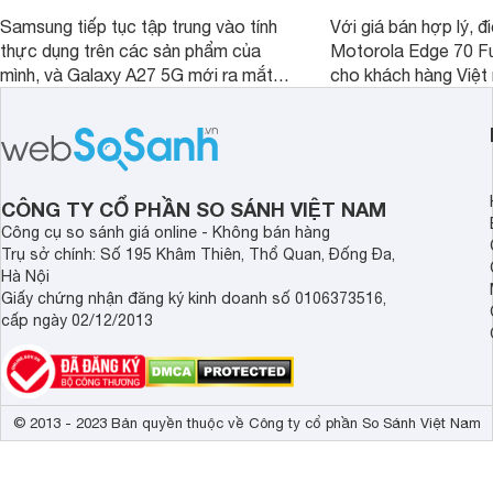
Samsung tiếp tục tập trung vào tính
Với giá bán hợp lý, đ
thực dụng trên các sản phẩm của
Motorola Edge 70 Fu
mình, và Galaxy A27 5G mới ra mắt
cho khách hàng Việt
thể hiện rõ định hướng này khi mang
smartphone chất lượ
tới cho người dùng một thiết bị chất
trang bị hiện đại hàn
lượng với nhiều trang bị ấn tượng và
khúc.
độ bền bỉ cho nhu cầu sử dụng lâu
dài.
CÔNG TY CỔ PHẦN SO SÁNH VIỆT NAM
Công cụ so sánh giá online - Không bán hàng
Trụ sở chính: Số 195 Khâm Thiên, Thổ Quan, Đống Đa,
Hà Nội
Giấy chứng nhận đăng ký kinh doanh số 0106373516,
cấp ngày 02/12/2013
© 2013 - 2023 Bản quyền thuộc về Công ty cổ phần So Sánh Việt Nam