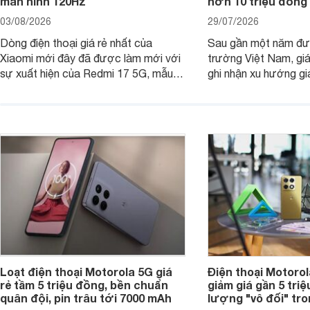
màn hình 120Hz
hơn 10 triệu đồng
03/08/2026
29/07/2026
Dòng điện thoại giá rẻ nhất của
Sau gần một năm đượ
Xiaomi mới đây đã được làm mới với
trường Việt Nam, gi
sự xuất hiện của Redmi 17 5G, mẫu
ghi nhận xu hướng gi
máy đang nhận được sự quan tâm
cửa hàng phân phối c
của nhiều khách hàng.
nhiên, mức độ giảm 
máy có sự khác biệt 
Loạt điện thoại Motorola 5G giá
Điện thoại Motoro
rẻ tầm 5 triệu đồng, bền chuẩn
giảm giá gần 5 tri
quân đội, pin trâu tới 7000 mAh
lượng "vô đối" tr