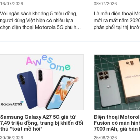
16/07/2026
08/07/2026
Với ngân sách khoảng 5 triệu đồng,
Là mẫu điện thoại Mo
người dùng Việt hiện có nhiều lựa
mới ra mắt năm 202
chọn điện thoại Motorola 5G phù hợp
phân phối tại thị trư
với các nhu cầu sử dụng phổ biến, từ
Motorola Signature
giải trí, chụp ảnh đến làm việc hằng
khúc cao cấp. Hiện 
ngày.
được nhiều đại lý á
trình giảm giá hấp d
thêm một lựa chọn c
người dùng Việt.
Samsung Galaxy A27 5G giá từ
Điện thoại Motorol
7,49 triệu đồng, trang bị khiến đối
Fusion có màn hình
thủ "toát mồ hôi"
7000 mAh, giá bán 
30/06/2026
25/06/2026