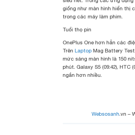
siêu nét. Trong các ứng dụng
giống như màn hình hiển thị 
trong các máy làm phim.
Tuổi thọ pin
OnePlus One hơn hẳn các điện
Trên
Laptop
Mag Battery Test
mức sáng màn hình là 150 nits
phút. Galaxy S5 (09:42), HTC (
ngắn hơn nhiều.
Websosanh
.vn – 