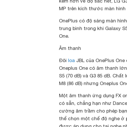
kém hơn về độ sắc nét, LG G3 
MP trên kích thước màn hình 
OnePlus có độ sáng màn hình 
trung bình trong khi Galaxy 
One.
Âm thanh
Đôi
loa
JBL của OnePlus One đ
Oneplus One có âm thanh lớn
S5 (70 dB) và G3 85 dB. Chất
M8 (86 dB) nhưng Oneplus O
Một âm thanh ứng dụng FX on
có sẵn, chẳng hạn như Dance, 
cường âm trầm cho phép bạn 
thể chọn một chế độ nghe ở p
được áp dụng cho tai nghe nhé