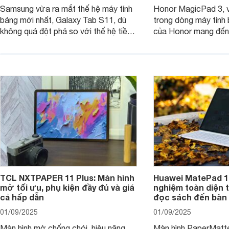
Samsung vừa ra mắt thế hệ máy tính
Honor MagicPad 3, v
bảng mới nhất, Galaxy Tab S11, dù
trong dòng máy tính
không quá đột phá so với thế hệ tiền
của Honor mang đến 
nhiệm nhưng những cải tiến tập trung
diện với màn hình lớn
vào hiệu năng xử lý, thiết kế, cùng
mẽ và thời lượng pin
nâng cấp phần mềm hứa hẹn mang
nhiên, màn hình LCD
đến trải nghiệm người dùng liền mạch
để lại một điểm trừ k
và mượt mà hơn.
TCL NXTPAPER 11 Plus: Màn hình
Huawei MatePad 12
mờ tối ưu, phụ kiện đầy đủ và giá
nghiệm toàn diện 
cả hấp dẫn
đọc sách đến bàn 
01/09/2025
01/09/2025
Màn hình mờ chống chói, hiệu năng
Màn hình PaperMatte