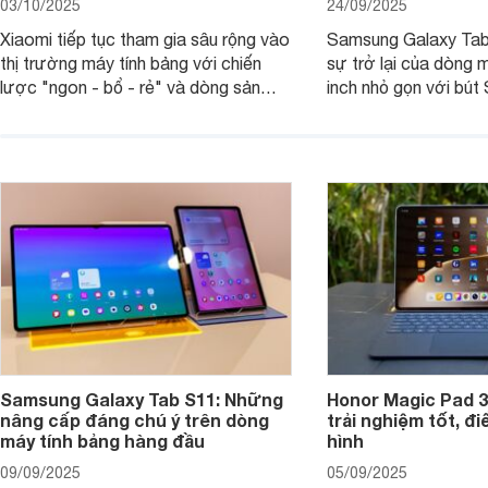
03/10/2025
24/09/2025
Xiaomi tiếp tục tham gia sâu rộng vào
Samsung Galaxy Tab
thị trường máy tính bảng với chiến
sự trở lại của dòng 
lược "ngon - bổ - rẻ" và dòng sản
inch nhỏ gọn với bút 
phẩm Xiaomi Pad Mini mới trình làng
hàng loạt tính năng 
tháng 9/2025 là ví dụ điển hình. Không
mang đến trải nghiệm
chỉ có giá bán hợp lý, sản phẩm còn
cao. Nhưng liệu chiế
hội tụ những trang bị cao cấp hàng
thực sự đáng giá?
đầu, tối ưu trải nghiệm của người sử
dụng.
Samsung Galaxy Tab S11: Những
Honor Magic Pad 3
nâng cấp đáng chú ý trên dòng
trải nghiệm tốt, đ
máy tính bảng hàng đầu
hình
09/09/2025
05/09/2025