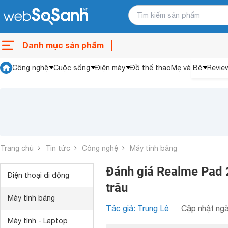
Danh mục sản phẩm
Công nghệ
Cuộc sống
Điện máy
Đồ thể thao
Mẹ và Bé
Revie
Trang chủ
Tin tức
Công nghệ
Máy tính bảng
Đánh giá Realme Pad 2
Điện thoại di động
trâu
Máy tính bảng
Tác giả: Trung Lê
Cập nhật ngà
Máy tính - Laptop