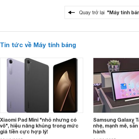
"Máy tính bả
Quay trở lại
Tin tức về Máy tính bảng
Xiaomi Pad Mini "nhỏ nhưng có
Samsung Galaxy T
võ", hiệu năng khủng trong mức
nhẹ, mạnh mẽ, sẵn
giá tiền cực hợp lý!
hành