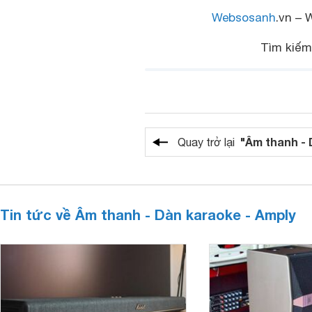
Websosanh
.vn – 
Tìm kiế
"Âm thanh - 
Quay trở lại
Tin tức về Âm thanh - Dàn karaoke - Amply