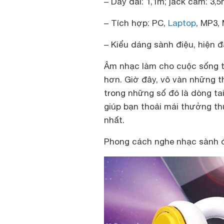
– Dây dài: 1,1m; jack cắm: 3,
– Tích hợp: PC,
Laptop
, MP3,
– Kiểu dáng sành điệu, hiện 
Âm nhạc làm cho cuộc sống t
hơn. Giờ đây, vô vàn những th
trong những số đó là dòng ta
giúp bạn thoải mái thưởng th
nhất.
Phong cách nghe nhạc sành đi