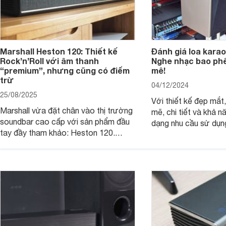
Marshall Heston 120: Thiết kế
Đánh giá loa karao
Rock’n’Roll với âm thanh
Nghe nhạc bao phê
“premium”, nhưng cũng có điểm
mê!
trừ
04/12/2024
25/08/2025
Với thiết kế đẹp mắ
Marshall vừa đặt chân vào thị trường
mẽ, chi tiết và khả 
soundbar cao cấp với sản phẩm đầu
dạng nhu cầu sử dụn
tay đầy tham khảo: Heston 120.
JBL Ki512 thực sự l
Chiếc soundbar này không chỉ có kích
tuyệt vời cho những 
thước lớn, kết nối đa dạng, mà còn
một hệ thống âm tha
ghi điểm nhờ “chất Marshall” cùng cấu
cao cho gia đình, ph
trúc âm thanh 5.1.2 đầy hứa hẹn.
những sự kiện giải trí