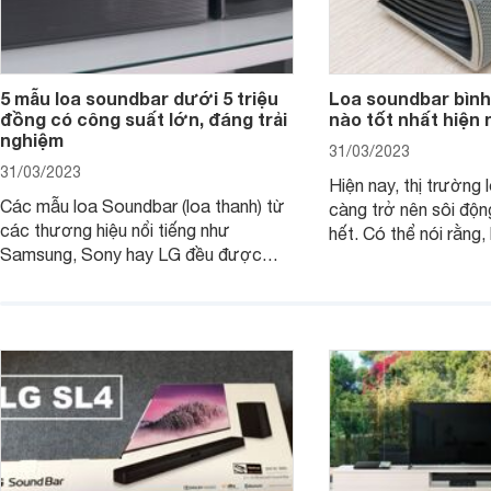
5 mẫu loa soundbar dưới 5 triệu
Loa soundbar bình
đồng có công suất lớn, đáng trải
nào tốt nhất hiện 
nghiệm
31/03/2023
31/03/2023
Hiện nay, thị trường 
Các mẫu loa Soundbar (loa thanh) từ
càng trở nên sôi độn
các thương hiệu nổi tiếng như
hết. Có thể nói rằng,
Samsung, Sony hay LG đều được
trong những mẫu lo
trang bị thêm các tính năng mới hiện
người sử dụng những
đại để tối ưu âm thanh. Các mẫu loa
thanh vô cùng tuyệt 
thanh này thường có công suất khá
nghe nhạc, xem bón
lớn từ 300W và tầm giá khoảng 5
loa soundbar bình d
triệu đồng trở xuống, không khó để sở
tốt nhất hiện nay?
hữu và trải nghiệm.