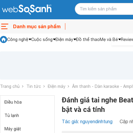
Danh mục sản phẩm
Công nghệ
Cuộc sống
Điện máy
Đồ thể thao
Mẹ và Bé
Revie
Trang chủ
Tin tức
Điện máy
Âm thanh - Dàn karaoke - Ampl
Đánh giá tai nghe Beat
Điều hòa
bật và cá tính
Tủ lạnh
Tác giả: nguyendinhtung
Cập nh
Máy giặt