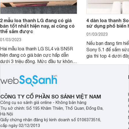
2 mẫu loa thanh LG đang có giá
4 dàn loa thanh S
bán tốt nhất hiện nay, ai cũng có
sử dụng phổ biến 
thể sắm được
01/03/2023
01/03/2023
Nếu bạn đang tìm hiể
Hai mẫu loa thanh LG SL4 và SN5R
Sony 5.1 để sắm sửa
hiện đang có giá bán cực hấp dẫn
gia thì top 4 dưới đâ
dưới 3 triệu đồng. Mức đầu tư không
ngắn thời gian tham 
lớn nhưng giá trị mà người dùng nhận
được lại vô cùng lớn, bởi đây từng là
2 mẫu rất hot tại thời điểm mới ra
mắt.
CÔNG TY CỔ PHẦN SO SÁNH VIỆT NAM
Công cụ so sánh giá online - Không bán hàng
Trụ sở chính: Số 195 Khâm Thiên, Thổ Quan, Đống Đa,
Hà Nội
Giấy chứng nhận đăng ký kinh doanh số 0106373516,
cấp ngày 02/12/2013