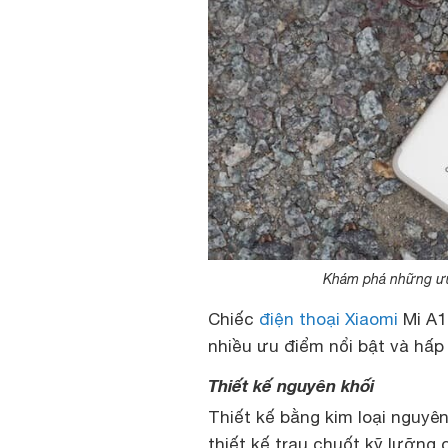
Khám phá những ưu 
Chiếc
điện thoại Xiaomi
Mi A1
nhiều ưu điểm nổi bật và hấp
Thiết kế nguyên khối
Thiết kế bằng kim loại nguyê
thiết kế trau chuốt kỹ lưỡng