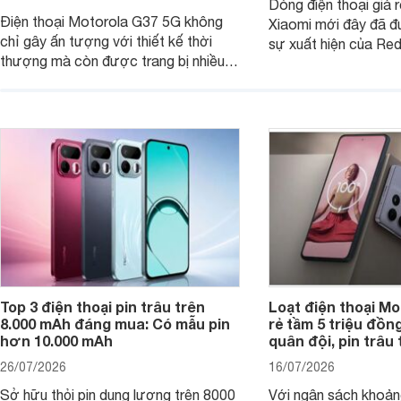
Dòng điện thoại giá 
Điện thoại Motorola G37 5G không
Xiaomi mới đây đã đ
chỉ gây ấn tượng với thiết kế thời
sự xuất hiện của Re
thượng mà còn được trang bị nhiều
máy đang nhận được
tính năng và công nghệ hiện đại, đáp
của nhiều khách hàng
ứng tốt nhu cầu sử dụng hằng ngày
của người dùng phổ thông.
Top 3 điện thoại pin trâu trên
Loạt điện thoại Mo
8.000 mAh đáng mua: Có mẫu pin
rẻ tầm 5 triệu đồn
hơn 10.000 mAh
quân đội, pin trâu
26/07/2026
16/07/2026
Sở hữu thỏi pin dung lượng trên 8000
Với ngân sách khoảng