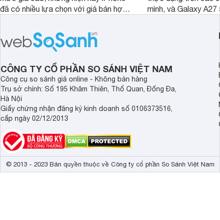
đã có nhiều lựa chọn với giá bán hợp
mình, và Galaxy A27
lý hơn, giúp người dùng dễ dàng tiếp
thể hiện rõ định hướ
cận sản phẩm chính hãng.
tới cho người dùng m
lượng với nhiều tran
độ bền bỉ cho nhu cầ
dài.
CÔNG TY CỔ PHẦN SO SÁNH VIỆT NAM
Công cụ so sánh giá online - Không bán hàng
Trụ sở chính: Số 195 Khâm Thiên, Thổ Quan, Đống Đa,
Hà Nội
Giấy chứng nhận đăng ký kinh doanh số 0106373516,
cấp ngày 02/12/2013
© 2013 - 2023 Bản quyền thuộc về Công ty cổ phần So Sánh Việt Nam