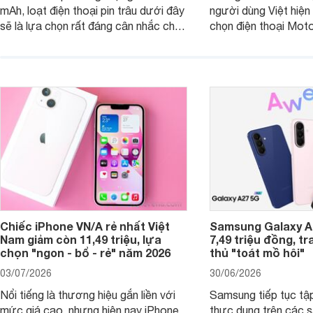
mAh, loạt điện thoại pin trâu dưới đây
người dùng Việt hiện
sẽ là lựa chọn rất đáng cân nhắc cho
chọn điện thoại Mot
người dùng Việt.
với các nhu cầu sử d
giải trí, chụp ảnh đế
ngày.
Chiếc iPhone VN/A rẻ nhất Việt
Samsung Galaxy A2
Nam giảm còn 11,49 triệu, lựa
7,49 triệu đồng, tr
chọn "ngon - bổ - rẻ" năm 2026
thủ "toát mồ hôi"
03/07/2026
30/06/2026
Nổi tiếng là thương hiệu gắn liền với
Samsung tiếp tục tập
mức giá cao, nhưng hiện nay iPhone
thực dụng trên các 