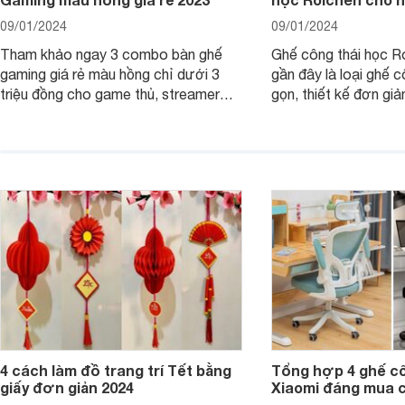
09/01/2024
09/01/2024
Tham khảo ngay 3 combo bàn ghế
Ghế công thái học R
gaming giá rẻ màu hồng chỉ dưới 3
gần đây là loại ghế c
triệu đồng cho game thủ, streamer
gọn, thiết kế đơn giả
chắc chắn các nàng sẽ yêu thích từ
dáng ngồi chống gù c
cái nhìn đầu tiên.
đồng.
4 cách làm đồ trang trí Tết bằng
Tổng hợp 4 ghế cô
giấy đơn giản 2024
Xiaomi đáng mua 