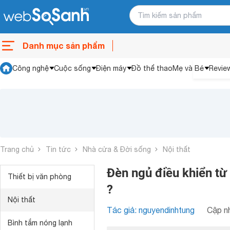
Danh mục sản phẩm
Công nghệ
Cuộc sống
Điện máy
Đồ thể thao
Mẹ và Bé
Revie
Trang chủ
Tin tức
Nhà cửa & Đời sống
Nội thất
Đèn ngủ điều khiển từ 
Thiết bị văn phòng
?
Nội thất
Tác giả: nguyendinhtung
Cập nh
Bình tắm nóng lạnh