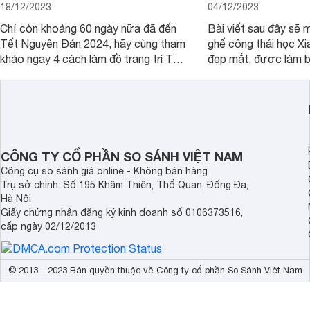
18/12/2023
04/12/2023
Chỉ còn khoảng 60 ngày nữa đã đến
Bài viết sau đây sẽ 
Tết Nguyên Đán 2024, hãy cùng tham
ghế công thái học Xi
khảo ngay 4 cách làm đồ trang trí Tết
đẹp mắt, được làm b
bằng giấy đơn giản, dễ làm để trang
cao cấp và có mức g
trí nhà cửa.
mà khách hàng có th
CÔNG TY CỔ PHẦN SO SÁNH VIỆT NAM
Công cụ so sánh giá online - Không bán hàng
Trụ sở chính: Số 195 Khâm Thiên, Thổ Quan, Đống Đa,
Hà Nội
Giấy chứng nhận đăng ký kinh doanh số 0106373516,
cấp ngày 02/12/2013
© 2013 - 2023 Bản quyền thuộc về Công ty cổ phần So Sánh Việt Nam