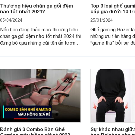
Thương hiệu chăn ga gối đệm
Top 3 loại ghế ga
nào tốt nhất 2024?
cấp giá dưới 10 tr
05/04/2024
25/01/2024
Nếu bạn đang thắc mắc thương hiệu
Ghế gaming Razer là
chăn ga gối đệm nào tốt nhất 2024 thì
những ưu tiên hàng đ
đừng bỏ qua những cái tên ấn tượng
“game thủ" bởi sự đa
như: Sagatex, Sông Hồng, Amando,
dáng và có nhiều lự
Hanvico, Canada, Everon, Dunlopillo,
dưới 10 triệu đồng.
Everhome… Cùng khám phá chi tiết
ưu điểm của từng thương hiệu chăn
ga gối đệm để biết tại sao nên mua
nhé!
Đánh giá 3 Combo Bàn Ghế
Sự khác nhau giữa
Gaming màu hồng giá rẻ 2023
học Roichen cho 