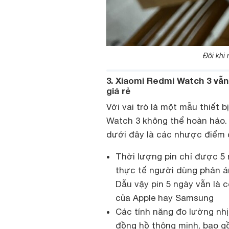
Đôi khi
3. Xiaomi Redmi Watch 3 vẫ
giá rẻ
Với vai trò là một mẫu thiết 
Watch 3 không thể hoàn hảo.
dưới đây là các nhược điểm 
Thời lượng pin chỉ được 5 
thực tế người dùng phản á
Dẫu vậy pin 5 ngày vẫn là 
của Apple hay Samsung
Các tính năng đo lường nhị
đồng hồ thông minh, bao g