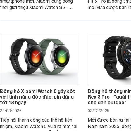
smartphone mới, Xiaomi cũng đồng
Fit 5 Pro là dòng sm
thời giới thiệu Xiaomi Watch S5 –
mới vừa được bán ra 
phiên bản nâng cấp mới nhất của
Việt Nam năm 2026.
dòng đồng hồ thông minh cao cấp
huy thế mạnh từ thế 
Watch S.
thiết kế thời thượng 
năng hiện đại.
Đồng hồ Xiaomi Watch 5 gây sốt
Đồng hồ thông min
với tính năng độc đáo, pin dùng
Rex 3 Pro - "quái 
tới 18 ngày
cho dân outdoor
23/03/2026
03/12/2025
Tiếp nối thành công của thế hệ tiền
Mới được bán ra tại 
nhiệm, Xiaomi Watch 5 vừa ra mắt tại
Nam năm 2025, đồng