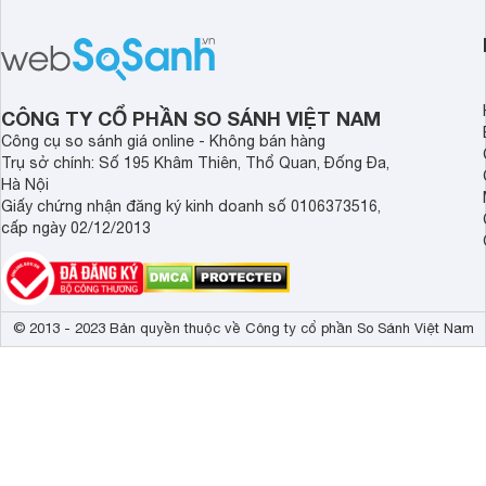
iPhone 17. Mặc dù tă
giá hợp lý hơn.
nhưng Apple Watch U
loạt điểm mới nâng c
tiền nhiệm. Cụ thể cù
bài viết đưới đây.
CÔNG TY CỔ PHẦN SO SÁNH VIỆT NAM
Công cụ so sánh giá online - Không bán hàng
Trụ sở chính: Số 195 Khâm Thiên, Thổ Quan, Đống Đa,
Hà Nội
Giấy chứng nhận đăng ký kinh doanh số 0106373516,
cấp ngày 02/12/2013
© 2013 - 2023 Bản quyền thuộc về Công ty cổ phần So Sánh Việt Nam