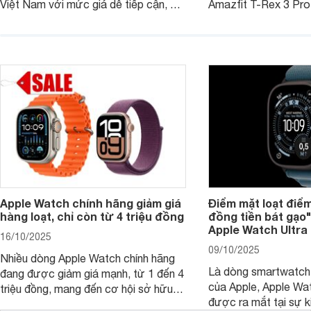
Việt Nam với mức giá dễ tiếp cận, đi
Amazfit T-Rex 3 Pro
kèm nhiều trang bị đáng chú ý trong
quý ông theo đuổi lối
phân khúc smartwatch hiện nay.
Không chỉ gây ấn tượ
hầm hố, các tính năng
hoa" hỗ trợ tích cực
dụng.
Apple Watch chính hãng giảm giá
Điểm mặt loạt điể
hàng loạt, chỉ còn từ 4 triệu đồng
đồng tiền bát gạo
Apple Watch Ultra 
16/10/2025
09/10/2025
Nhiều dòng Apple Watch chính hãng
Là dòng smartwatch
đang được giảm giá mạnh, từ 1 đến 4
của Apple, Apple Wat
triệu đồng, mang đến cơ hội sở hữu
được ra mắt tại sự ki
đồng hồ thông minh yêu thích với mức