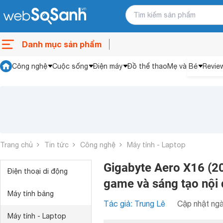
Danh mục sản phẩm
Công nghệ
Cuộc sống
Điện máy
Đồ thể thao
Mẹ và Bé
Revie
Trang chủ
Tin tức
Công nghệ
Máy tính - Laptop
Gigabyte Aero X16 (202
Điện thoại di động
game và sáng tạo nội
Máy tính bảng
Tác giả: Trung Lê
Cập nhật ngà
Máy tính - Laptop