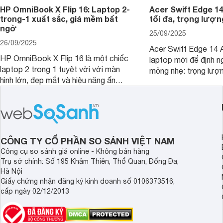
HP OmniBook X Flip 16: Laptop 2-
Acer Swift Edge 1
trong-1 xuất sắc, giá mềm bất
tối đa, trọng lượn
ngờ
25/09/2025
26/09/2025
Acer Swift Edge 14 A
HP OmniBook X Flip 16 là một chiếc
laptop mới để định ng
laptop 2 trong 1 tuyệt vời với màn
mỏng nhẹ: trọng lượ
hình lớn, đẹp mắt và hiệu năng ấn
nhưng có màn hình O
tượng, nhưng điểm đặc biệt nhất là
cao tuyệt đẹp cùng h
mức giá vô cùng hấp dẫn, biến nó trở
năng AI hàng đầu, đ
thành một lựa chọn “đáng đồng tiền
của một thiết bị doa
bát gạo” trên thị trường.
CÔNG TY CỔ PHẦN SO SÁNH VIỆT NAM
Công cụ so sánh giá online - Không bán hàng
Trụ sở chính: Số 195 Khâm Thiên, Thổ Quan, Đống Đa,
Hà Nội
Giấy chứng nhận đăng ký kinh doanh số 0106373516,
cấp ngày 02/12/2013