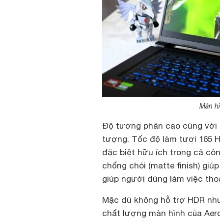
Màn hì
Độ tương phản cao cùng với 
tượng. Tốc độ làm tươi 165 H
đặc biệt hữu ích trong cả cô
chống chói (matte finish) giú
giúp người dùng làm việc thoả
Mặc dù không hỗ trợ HDR nh
chất lượng màn hình của Aero