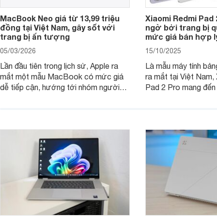
MacBook Neo giá từ 13,99 triệu
Xiaomi Redmi Pad 
đồng tại Việt Nam, gây sốt với
ngờ bởi trang bị 
trang bị ấn tượng
mức giá bán hợp l
05/03/2026
15/10/2025
Lần đầu tiên trong lịch sử, Apple ra
Là mẫu máy tính bản
mắt một mẫu MacBook có mức giá
ra mắt tại Việt Nam,
dễ tiếp cận, hướng tới nhóm người
Pad 2 Pro mang đến 
dùng học sinh, sinh viên nhưng vẫn
lượng với mức giá ph
được trang bị nhiều tính năng đáng
đông người dùng.
chú ý. MacBook Neo vì thế đang thu
hút sự quan tâm lớn từ thị trường.