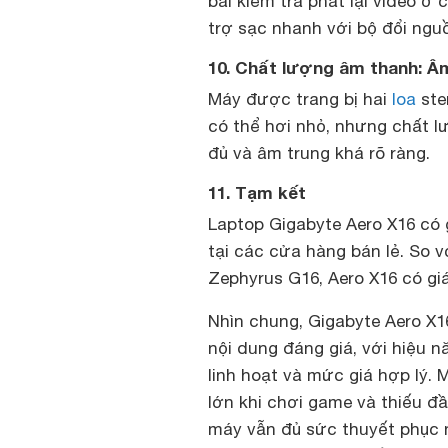
bài kiểm tra phát lại video ở 
trợ sạc nhanh với bộ đổi ngu
10. Chất lượng âm thanh: Âm
Máy được trang bị hai
loa
ste
có thể hơi nhỏ, nhưng chất l
đủ và âm trung khá rõ ràng.
11. Tạm kết
Laptop Gigabyte Aero X16 có g
tại các cửa hàng bán lẻ. So 
Zephyrus G16, Aero X16 có gi
Nhìn chung, Gigabyte Aero X1
nội dung đáng giá, với hiệu 
linh hoạt và mức giá hợp lý.
lớn khi chơi game và thiếu đ
máy vẫn đủ sức thuyết phục n