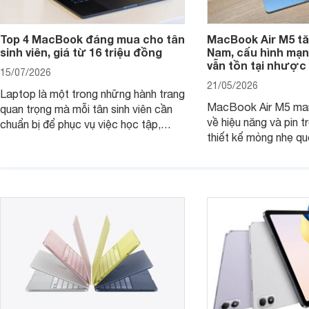
Top 4 MacBook đáng mua cho tân
MacBook Air M5 tăn
sinh viên, giá từ 16 triệu đồng
Nam, cấu hình mạ
vẫn tồn tại nhược
15/07/2026
21/05/2026
Laptop là một trong những hành trang
MacBook Air M5 man
quan trọng mà mỗi tân sinh viên cần
về hiệu năng và pin t
chuẩn bị để phục vụ việc học tập,
thiết kế mỏng nhẹ qu
nghiên cứu và cả nhu cầu làm thêm.
tiếp tục là lựa chọn 
Nếu ưu tiên một thiết bị gọn nhẹ, hiệu
việc và học tập hàng
năng ổn định, bền bỉ cùng mức giá dễ
tiếp cận, dưới đây là những mẫu
MacBook đáng cân nhắc dành cho
tân sinh viên.