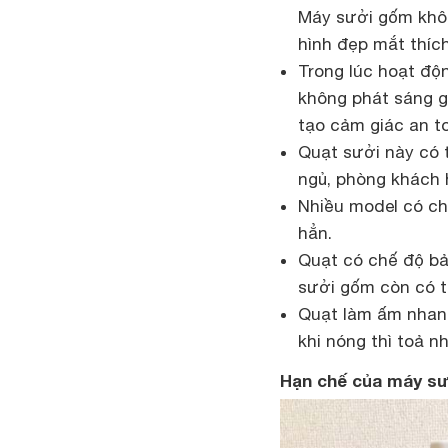
Máy sưởi gốm khôn
hình đẹp mắt thích
Trong lúc hoạt độ
không phát sáng g
tạo cảm giác an to
Quạt sưởi này có 
ngủ, phòng khách 
Nhiều model có ch
hẳn.
Quạt có chế độ bảo
sưởi gốm còn có th
Quạt làm ấm nhanh
khi nóng thì toả n
Hạn chế của máy sư