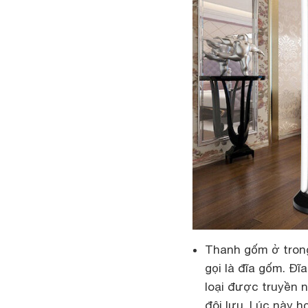
Thanh gốm ở trong
gọi là đĩa gốm. Đĩa
loại được truyền 
đôi lưu. Lúc này 