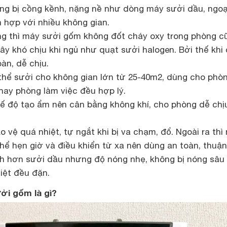
g bị cồng kềnh, nặng nề như dòng máy sưởi dầu, ngoạ
 hợp với nhiều không gian.
ng thì máy sưởi gốm không đốt cháy oxy trong phòng c
ây khó chịu khi ngủ như quạt sưởi halogen. Bởi thế khi
àn, dễ chịu.
thể sưởi cho không gian lớn từ 25-40m2, dùng cho phò
hay phòng làm việc đều hợp lý.
ế độ tạo ẩm nên cân bằng không khí, cho phòng dễ chị
 vệ quá nhiệt, tự ngắt khi bị va chạm, đổ. Ngoài ra thì
ể hẹn giờ và điều khiển từ xa nên dùng an toàn, thuận 
 hơn sưởi dầu nhưng độ nóng nhẹ, không bị nóng sâu
hiệt đều đặn.
ởi gốm là gì?