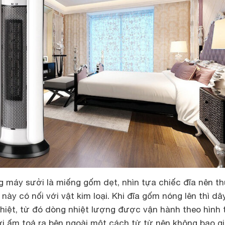
 máy sưởi là miếng gốm dẹt, nhìn tựa chiếc đĩa nên t
 này có nối với vật kim loại. Khi đĩa gốm nóng lên thì dâ
nhiệt, từ đó dòng nhiệt lượng được vận hành theo hình
hơi ấm toả ra bên ngoài một cách từ từ nên không bao g