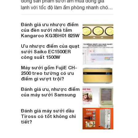
dòng sản phẩm sưởi ấm mùa đông giá
lạnh với tốc độ làm ấm phòng nhanh chóng
và an toàn cho sức khỏe của người dùng.
Cùng theo dõi bài viết dưới đây để hiểu
Đánh giá ưu nhược điểm
hơn về ưu nhược điểm của thiết bị này
của đèn sưởi nhà tắm
bạn nhé.
Kangaroo KG3BH01 825W
Ưu nhược điểm của quạt
sưởi Saiko EC1500ER
công suất 1500W
Máy sưởi gốm FujiE CH-
2500 treo tường có ưu
điểm gì vượt trội?
Đánh giá ưu, nhược điểm
của máy sưởi Samsung
Đánh giá máy sưởi dầu
Tiross có tốt không chi
tiết?