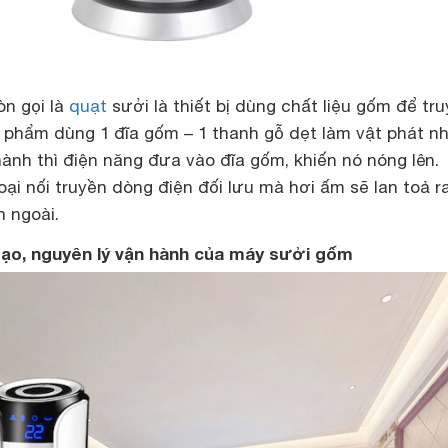
n gọi là
quạt
sưởi là thiết bị dùng chất liệu gốm để tr
n phẩm dùng 1 đĩa gốm – 1 thanh gỗ dẹt làm vật phát nh
 hành thì điện năng đưa vào đĩa gốm, khiến nó nóng lên.
ại nối truyền dòng điện đối lưu mà hơi ấm sẽ lan toả r
n ngoài.
tạo, nguyên lý vận hành của máy sưởi gốm