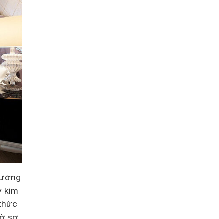
hường
y kim
 thức
iờ sợ