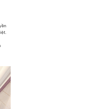
uyền
iệt.
a