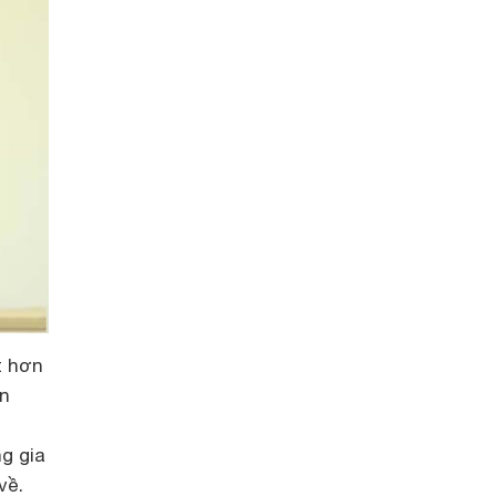
t hơn
ăn
g gia
về.