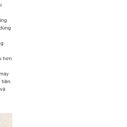
i
ũng
 dùng
ng
u hơn
 máy
tiện.
 và