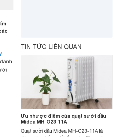
hẩm
 các
TIN TỨC LIÊN QUAN
y
 đánh
ưới
Ưu nhược điểm của quạt sưởi dầu
Midea MH-O23-11A
Quạt sưởi dầu Midea MH-O23-11A là