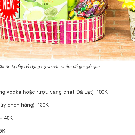
huẩn bị đầy đủ dụng cụ và sản phẩm để gói giỏ quà
ắng vodka hoặc rượu vang chát Đà Lạt): 100K
tùy chọn hãng): 130K
 – 40K
35K