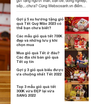
gửi tặng người thân, bạn bè, đồng nghiệp,
sếp,...chưa? Cùng Websosanh.vn điểm
danh TOP 10 mẫu giỏ quà Tết đẹp nhất
2023 qua nội dung sau đây nhé.
Gợi ý 5 xu hướng tặng giỏ
quà Tết Quý Mão 2023 có
thể bạn chưa biết?
Các mẫu giỏ quà tết 700K
đẹp và những lưu ý khi
chọn mua
Mua giỏ quà Tết ở đâu?
Các địa chỉ bán giỏ quà
Tết uy tín
Gợi ý 3 giỏ quà biếu được
ưa chuộng nhất Tết 2022
Top 3 mẫu giỏ quà tết
300K vừa ĐẸP lại vừa
SANG 2022