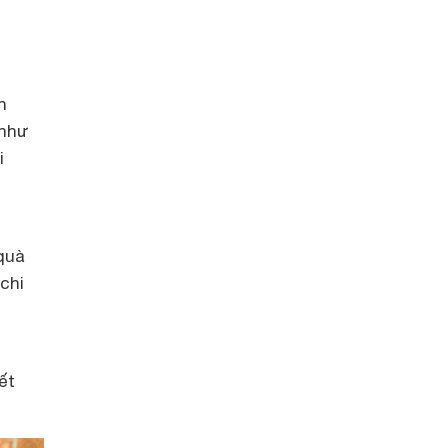
n
 như
i
quà
chi
ết