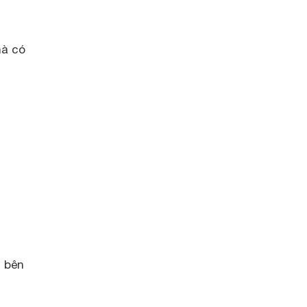
hà có
n bên