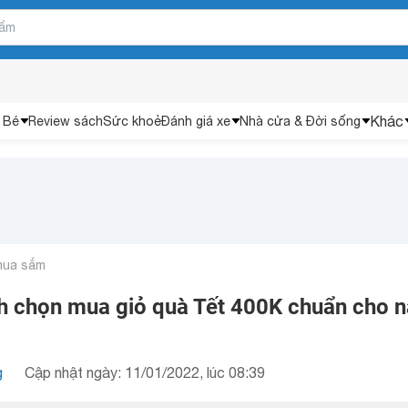
Khác
 Bé
Review sách
Sức khoẻ
Đánh giá xe
Nhà cửa & Đời sống
mua sắm
 chọn mua giỏ quà Tết 400K chuẩn cho 
g
Cập nhật ngày: 11/01/2022, lúc 08:39