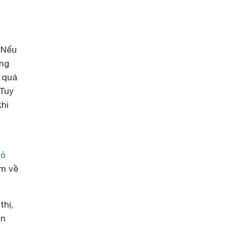
 Nếu
àng
g quá
 Tuy
khi
iỏ
âm về
thị,
ọn