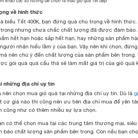
m khảo các xu hướng để chọn ra mẫu giỏ quà Tết đẹp
rọng về hình thức
à biếu Tết 400K, bạn đừng quá chú trọng về hình thức.
 trong nhưng chưa chắc chất lượng đã được đảm bảo.
hẩm hết hạn hoặc sắp hết hạn, hay những sản phẩm h
 người nhận hiểu lầm ý của bạn. Vậy nên khi chọn, đừn
 mà nên chú ý đến chất lượng của sản phẩm bên trong.
c gói quà quá cẩu thả sẽ làm mất giá trị của giỏ quà 
i những địa chỉ uy tín
à nên chọn mua giỏ quà tại những địa chỉ uy tín. Dù là
g
 cứ giá nào thì cũng nên ưu tiên địa chỉ mua để yên t
m cũng như có thêm nhiều sự lựa chọn.
n có thể chọn mua tại các trung tâm thương mại, siêu 
 bảo chất lượng sản phẩm bên trong. Còn nếu bạn ch