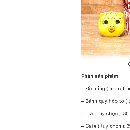
C
Phần sản phẩm
– Đồ uống ( rượu tr
– Bánh quy hộp to ( 
– Trà ( tùy chọn ): 30
– Cafe ( tùy chọn ): 