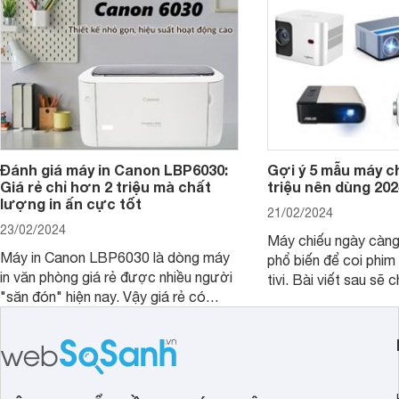
Đánh giá máy in Canon LBP6030:
Gợi ý 5 mẫu máy c
Giá rẻ chỉ hơn 2 triệu mà chất
triệu nên dùng 202
lượng in ấn cực tốt
21/02/2024
23/02/2024
Máy chiếu ngày càn
Máy in Canon LBP6030 là dòng máy
phổ biến để coi phim 
in văn phòng giá rẻ được nhiều người
tivi. Bài viết sau sẽ chia sẻ cho bạn 5
"săn đón" hiện nay. Vậy giá rẻ có
mẫu máy chiếu dưới 5
đồng nghĩa với chất lượng kém hay
rẻ nên dùng 2024.
không, bài viết đánh giá máy in Canon
LBP6030 dưới đây sẽ giúp bạn hiểu
hơn.