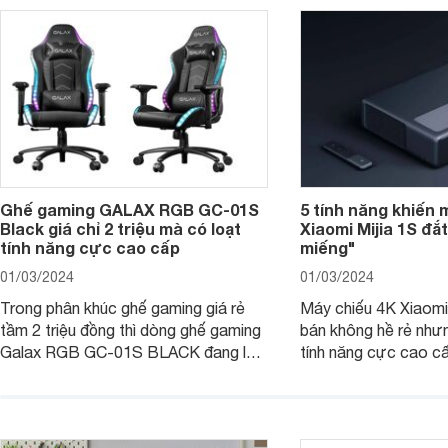
Ghế gaming GALAX RGB GC-01S
5 tính năng khiến 
Black giá chỉ 2 triệu mà có loạt
Xiaomi Mijia 1S đắ
tính năng cực cao cấp
miếng"
01/03/2024
01/03/2024
Trong phân khúc ghế gaming giá rẻ
Máy chiếu 4K Xiaomi 
tầm 2 triệu đồng thì dòng ghế gaming
bán không hề rẻ nhưng
Galax RGB GC-01S BLACK đang là
tính năng cực cao cấ
một trong những lựa chọn tốt hàng
các trải nghiệm sử dụ
đầu. Bài viết dưới đây sẽ giúp bạn
người dùng. Chi tiết 
hiểu hơn về dòng ghế này.
trong bài viết dưới đ