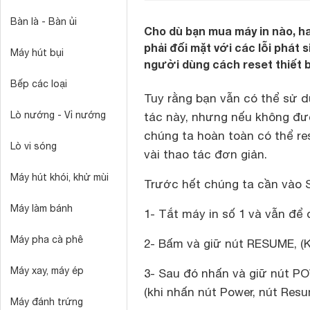
Bàn là - Bàn ủi
Cho dù bạn mua máy in nào, h
phải đối mặt với các lỗi phát 
Máy hút bụi
người dùng cách reset thiết b
Bếp các loại
Tuy rằng bạn vẫn có thể sử 
Lò nướng - Vỉ nướng
tác này, nhưng nếu không đượ
chúng ta hoàn toàn có thể r
Lò vi sóng
vài thao tác đơn giản.
Máy hút khói, khử mùi
Trước hết chúng ta cần vào S
Máy làm bánh
1- Tắt máy in số 1 và vẫn để 
Máy pha cà phê
2- Bấm và giữ nút RESUME, (
Máy xay, máy ép
3- Sau đó nhấn và giữ nút PO
(khi nhấn nút Power, nút Re
Máy đánh trứng