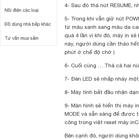
4- Sau đó thả nút RESUME, 
Nồi điện các loại
5- Trong khi vẫn giữ nút POW
Đồ dùng nhà bếp khác
từ màu xanh sang màu da ca
quá 4 lần vì khi đó, máy in 
Tư vấn mua sắm
này, người dùng cần tháo hết 
phút ở chế độ chờ )
6- Cuối cùng … Thả cả hai nú
7- Đèn LED sẽ nhấp nháy một 
8- Máy tính bắt đầu nhận dạn
9- Màn hình sẽ hiển thị máy 
MODE và sẵn sàng để được thi
công trong việt reset máy in
Bên cạnh đó, người dùng khô