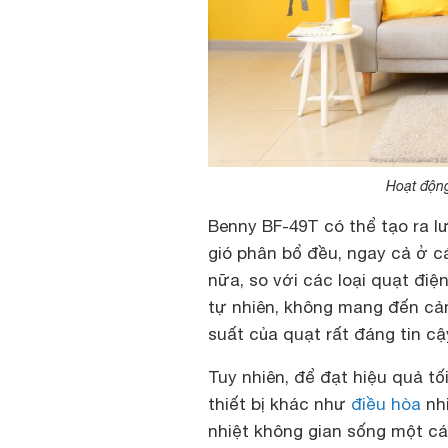
Hoạt động
Benny BF-49T có thể tạo ra l
gió phân bổ đều, ngay cả ở c
nữa, so với các loại quạt điệ
tự nhiên, không mang đến cảm
suất của quạt rất đáng tin cậ
Tuy nhiên, để đạt hiệu quả t
thiết bị khác như
điều hòa
nhi
nhiệt không gian sống một cá