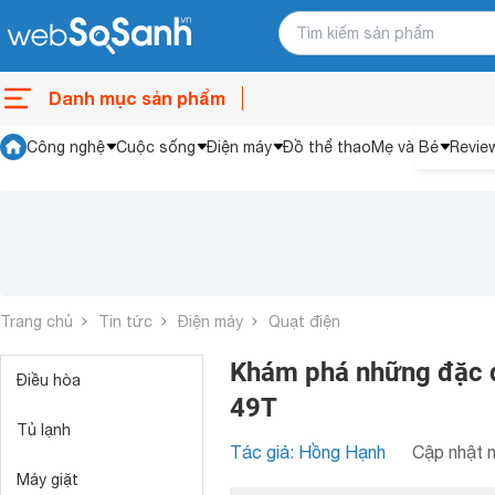
Danh mục sản phẩm
Công nghệ
Cuộc sống
Điện máy
Đồ thể thao
Mẹ và Bé
Revie
Trang chủ
Tin tức
Điện máy
Quạt điện
Khám phá những đặc đ
Điều hòa
49T
Tủ lạnh
Tác giả: Hồng Hạnh
Cập nhật n
Máy giặt