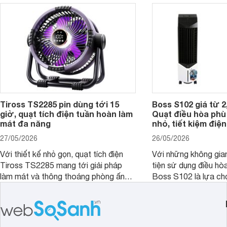
Tiross TS2285 pin dùng tới 15
Boss S102 giá từ 2
giờ, quạt tích điện tuần hoàn làm
Quạt điều hòa ph
mát đa năng
nhỏ, tiết kiệm điện
27/05/2026
26/05/2026
Với thiết kế nhỏ gọn, quạt tích điện
Với những không gia
Tiross TS2285 mang tới giải pháp
tiện sử dụng điều hò
làm mát và thông thoáng phòng ấn
Boss S102 là lựa ch
tượng kèm theo nhiều tính năng hiện
nhờ mức giá hợp lý, 
đại, đáp ứng tốt nhu cầu của nhiều
kiệm điện và hiệu qu
khách hàng.
đặc biệt khi kết hợp 