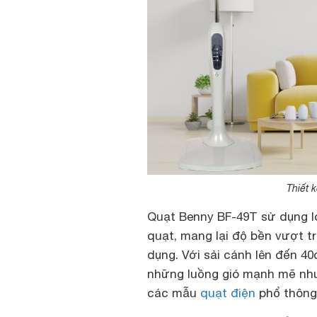
Thiết 
Quạt Benny BF-49T sử dụng l
quạt, mang lại độ bền vượt tr
dụng. Với sải cánh lên đến 4
những luồng gió mạnh mẽ như
các mẫu
quạt điện
phổ thông