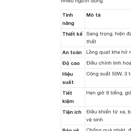
nhiều người dùng.
Tính
Mô tả
năng
Thiết kế
Sang trọng, hiện đ
thất
An toàn
Lồng quạt khe hở n
Độ cao
Điều chỉnh linh ho
Hiệu
Công suất 50W, 3 t
suất
Tiết
Hẹn giờ 8 tiếng, g
kiệm
Tiện ích
Điều khiển từ xa, 
vệ sinh
Bảo vệ
Chống quá nhiệt, 