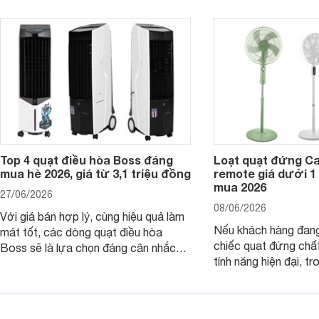
nhắc trên thị trường năm 2026.
cầu sử dụng khác nh
Top 4 quạt điều hòa Boss đáng
Loạt quạt đứng C
mua hè 2026, giá từ 3,1 triệu đồng
remote giá dưới 1
mua 2026
27/06/2026
08/06/2026
Với giá bán hợp lý, cùng hiệu quả làm
Nếu khách hàng đang
mát tốt, các dòng quạt điều hòa
chiếc quạt đứng chấ
Boss sẽ là lựa chọn đáng cân nhắc
tính năng hiện đại, tr
cho các không gian phòng mở. Dưới
hợp lý, thì dưới đây 
đây là loạt quạt điều hòa dưới 3 triệu
đứng Casper đáng câ
đáng mua hiện nay.
trường hiện nay.