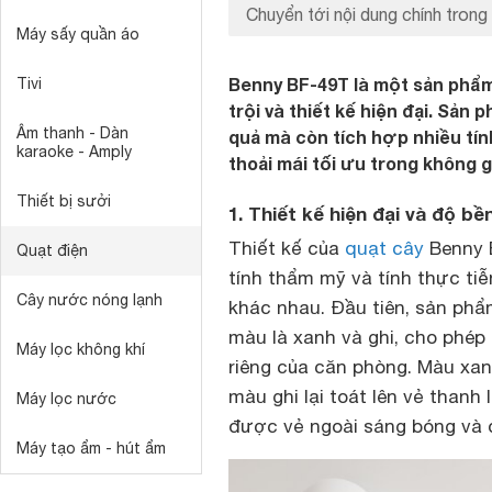
Chuyển tới nội dung chính trong 
Máy sấy quần áo
Benny BF-49T là một sản phẩm
Tivi
trội và thiết kế hiện đại. Sản
Âm thanh - Dàn
quả mà còn tích hợp nhiều tín
karaoke - Amply
thoải mái tối ưu trong không g
Thiết bị sưởi
1. Thiết kế hiện đại và độ bề
Thiết kế của
quạt cây
Benny 
Quạt điện
tính thẩm mỹ và tính thực tiễ
Cây nước nóng lạnh
khác nhau. Đầu tiên, sản phẩ
màu là xanh và ghi, cho phé
Máy lọc không khí
riêng của căn phòng. Màu xan
màu ghi lại toát lên vẻ thanh 
Máy lọc nước
được vẻ ngoài sáng bóng và 
Máy tạo ẩm - hút ẩm