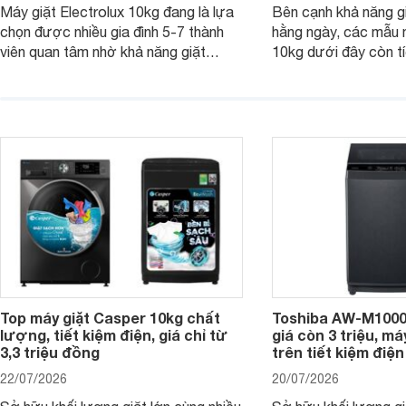
Máy giặt Electrolux 10kg đang là lựa
Bên cạnh khả năng g
chọn được nhiều gia đình 5-7 thành
hằng ngày, các mẫu 
viên quan tâm nhờ khả năng giặt
10kg dưới đây còn t
được lượng quần áo lớn, tích hợp
năng sấy khô tiện lợi,
nhiều công nghệ chăm sóc vải và
pháp hữu ích cho gia
mức giá ngày càng dễ tiếp cận. Dưới
ngày mưa kéo dài h
đây là 4 mẫu máy giặt Electrolux 10kg
đặc trưng tại nước t
nổi bật trong tầm giá 5–6 triệu đồng.
Top máy giặt Casper 10kg chất
Toshiba AW-M1000
lượng, tiết kiệm điện, giá chỉ từ
giá còn 3 triệu, má
3,3 triệu đồng
trên tiết kiệm điện
22/07/2026
20/07/2026