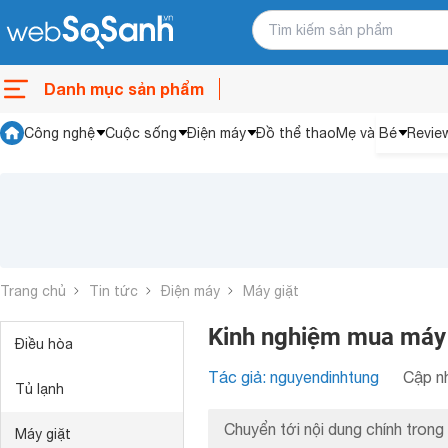
Danh mục sản phẩm
Công nghệ
Cuộc sống
Điện máy
Đồ thể thao
Mẹ và Bé
Revie
Trang chủ
Tin tức
Điện máy
Máy giặt
Kinh nghiệm mua máy gi
Điều hòa
Tác giả: nguyendinhtung
Cập nh
Tủ lạnh
Chuyển tới nội dung chính trong 
Máy giặt