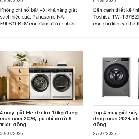
05/08/2026
04/08/2026
Không chỉ nổi bật với khả năng giặt
Bên cạnh thiết kế tin
sạch hiệu quả, Panasonic NA-
Toshiba TW-T37B
F90S10BRV còn đang được nhiều
còn ghi điểm với hệ 
đại lý bán với mức giá hấp dẫn, trở
giặt hiện đại, mang 
thành lựa chọn phù hợp cho các gia
sạch hiệu quả, giảm 
đình Việt đang tìm kiếm một mẫu máy
vệ quần áo tốt hơn s
giặt cửa trên 9kg.
giặt.
4 máy giặt Electrolux 10kg đáng
Top 4 máy giặt sấy 
mua năm 2026, giá chỉ dưới 6
đáng mua 2026, chỉ
triệu đồng
đồng
30/07/2026
27/07/2026