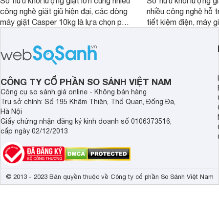
Sở hữu khối lượng giặt lớn cùng nhiều
Sở hữu khối lượng gi
công nghệ giặt giũ hiện đại, các dòng
nhiều công nghệ hỗ t
máy giặt Casper 10kg là lựa chọn phù
tiết kiệm điện, máy 
hợp cho những gia đình đông thành
M1000FV(MK) là lựa
viên.
nhắc cho các gia đình
bán hiện đã giảm đán
CÔNG TY CỔ PHẦN SO SÁNH VIỆT NAM
Công cụ so sánh giá online - Không bán hàng
Trụ sở chính: Số 195 Khâm Thiên, Thổ Quan, Đống Đa,
Hà Nội
Giấy chứng nhận đăng ký kinh doanh số 0106373516,
cấp ngày 02/12/2013
© 2013 - 2023 Bản quyền thuộc về Công ty cổ phần So Sánh Việt Nam