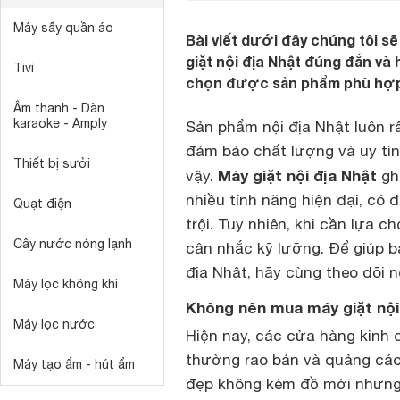
Máy sấy quần áo
Bài viết dưới đây chúng tôi s
giặt nội địa Nhật đúng đắn và 
Tivi
chọn được sản phẩm phù hợp
Âm thanh - Dàn
karaoke - Amply
Sản phẩm nội địa Nhật luôn r
đảm bảo chất lượng và uy tín
Thiết bị sưởi
Máy giặt nội địa Nhật
vậy.
ghi
nhiều tính năng hiện đại, có 
Quạt điện
trội. Tuy nhiên, khi cần lựa 
Cây nước nóng lạnh
cân nhắc kỹ lưỡng. Để giúp 
địa Nhật, hãy cùng theo dõi n
Máy lọc không khí
Không nên mua máy giặt nội
Máy lọc nước
Hiện nay, các cửa hàng kinh d
thường rao bán và quảng cá
Máy tạo ẩm - hút ẩm
đẹp không kém đồ mới nhưng t