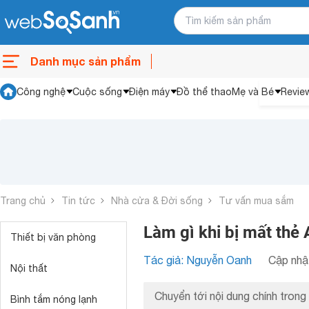
Danh mục sản phẩm
Công nghệ
Cuộc sống
Điện máy
Đồ thể thao
Mẹ và Bé
Revie
Trang chủ
Tin tức
Nhà cửa & Đời sống
Tư vấn mua sắm
Làm gì khi bị mất thẻ
Thiết bị văn phòng
Tác giả: Nguyễn Oanh
Cập nhật
Nội thất
Chuyển tới nội dung chính trong 
Bình tắm nóng lạnh