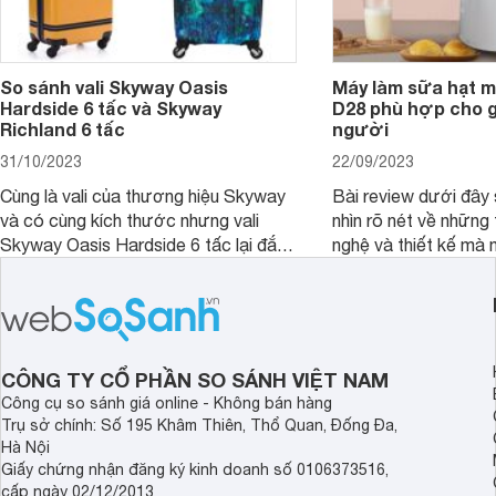
So sánh vali Skyway Oasis
Máy làm sữa hạt m
Hardside 6 tấc và Skyway
D28 phù hợp cho gi
Richland 6 tấc
người
31/10/2023
22/09/2023
Cùng là vali của thương hiệu Skyway
Bài review dưới đây 
và có cùng kích thước nhưng vali
nhìn rõ nét về những 
Skyway Oasis Hardside 6 tấc lại đắt
nghệ và thiết kế mà
hơn Vali Skyway Richland 6 tấc tận 1
Seka LN-D28 sở hữu
triệu đồng.
thể đưa ra quyết địn
CÔNG TY CỔ PHẦN SO SÁNH VIỆT NAM
Công cụ so sánh giá online - Không bán hàng
Trụ sở chính: Số 195 Khâm Thiên, Thổ Quan, Đống Đa,
Hà Nội
Giấy chứng nhận đăng ký kinh doanh số 0106373516,
cấp ngày 02/12/2013