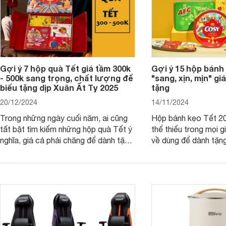
Gợi ý 7 hộp quà Tết giá tầm 300k
Gợi ý 15 hộp bánh
- 500k sang trọng, chất lượng để
"sang, xịn, mịn" giá
biếu tặng dịp Xuân Ất Tỵ 2025
tặng
20/12/2024
14/11/2024
Trong những ngày cuối năm, ai cũng
Hộp bánh kẹo Tết 20
tất bật tìm kiếm những hộp quà Tết ý
thể thiếu trong mọi g
nghĩa, giá cả phải chăng để dành tặng
về dùng để dành tặng
cho người thân, bạn bè, đồng nghiệp.
bè hoặc để chưng tr
Hãy để Websosanh.vn giới thiệu cho
tiên. Trong bài viết
bạn 7 mẫu hộp quà Tết giá tầm 300k
sẽ giới thiệu cho bạ
- 500k đẹp mắt nhé.
2025 mới vừa sang, 
mua sắm cuối năm.