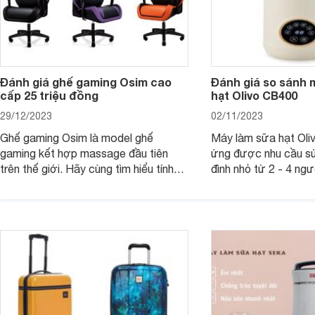
Đánh giá ghế gaming Osim cao
Đánh giá so sánh 
cấp 25 triệu đồng
hạt Olivo CB400
29/12/2023
02/11/2023
Ghế gaming Osim là model ghế
Máy làm sữa hạt Ol
gaming kết hợp massage đầu tiên
ứng được nhu cầu sử
trên thế giới. Hãy cùng tìm hiểu tính
đình nhỏ từ 2 - 4 ng
năng và chất lượng của sản phẩm
qua bài đánh giá dướ
ngay trong bài viết sau.
hơn về dòng máy này