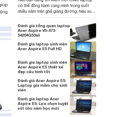
giúp
có thể đồng hành cùng mình trong suốt
nhiều năm trên ghế giảng đường, hiệu suất
động
vừa tin cậy vừa bền bỉ, không cần các yếu
tố cao cấp đắt tiền thì Acer Aspire Go 14
Đánh giá tổng quan laptop
AI AG14-71M hẳn có thể đáp ứng được
Acer Aspire V5-473-
bạn.
54204G50aii
Đánh giá laptop sinh viên
Acer Aspire E5 Full HD
Đánh giá laptop sinh viên
Acer Aspire E5 thiết kế
đẹp cấu hình tốt
Đánh giá Acer Aspire E5:
Laptop giá mềm cho sinh
viên
Đánh giá laptop Acer
Aspire E5: Lựa chọn tuyệt
vời cho năm học mới