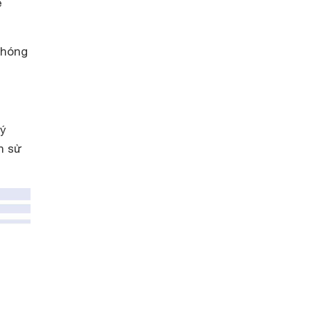
e
chóng
lý
n sử