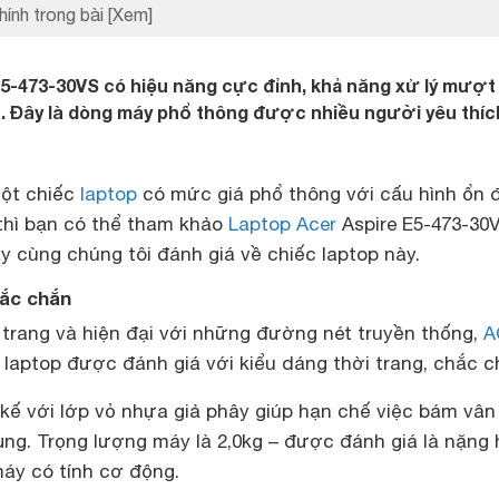
hính trong bài
[Xem]
5-473-30VS có hiệu năng cực đỉnh, khả năng xử lý mượt
t. Đây là dòng máy phổ thông được nhiều người yêu thíc
ột chiếc
laptop
có mức giá phổ thông với cấu hình ổn đ
thì bạn có thể tham khảo
Laptop Acer
Aspire E5-473-30V
ãy cùng chúng tôi đánh giá về chiếc laptop này.
hắc chắn
 trang và hiện đại với những đường nét truyền thống,
A
laptop được đánh giá với kiểu dáng thời trang, chắc c
kế với lớp vỏ nhựa giả phây giúp hạn chế việc bám vân
ụng. Trọng lượng máy là 2,0kg – được đánh giá là nặng
áy có tính cơ động.