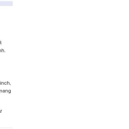
R
nh.
inch,
 mang
ư