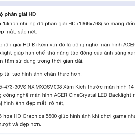
ộ phân giải HD
nh 14inch nhưng độ phân giải HD (1366×768) sẽ mang đến
p mắt, sắc nét.
ộ phân giải HD Đi kèm với đó là công nghệ màn hình ACE
klight giúp hạn chế khả năng tác động của ánh sáng xa
 tâm sử dụng trong thời gian dài.
p tái tạo hình ảnh chân thực hơn.
E5-473-30VS NX.MXQSV.008 Xám Kích thước màn hình 14 
ng công nghệ màn hình ACER CineCrystal LED Backlight
ị hình ảnh đẹp mắt, rõ nét,
ồ họa HD Graphics 5500 giúp hình ảnh khi chơi game nh
mượt và đẹp hơn.