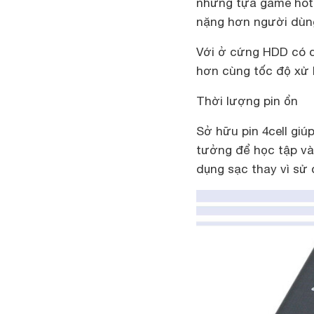
những tựa game hot 
nặng hơn người dùn
Với ở cứng HDD có 
hơn cùng tốc độ xử l
Thời lượng pin ổn
Sở hữu pin 4cell giúp
tưởng để học tập và
dụng sạc thay vì sử d