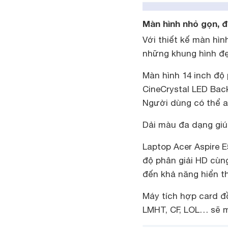
Màn hình nhỏ gọn, đ
Với thiết kế màn hì
những khung hình đẹ
Màn hình 14 inch đ
CineCrystal LED Bac
Người dùng có thể an
Dải màu đa dạng giú
Laptop Acer Aspire 
độ phân giải HD cù
đến khả năng hiển th
Máy tích hợp card đ
LMHT, CF, LOL… sẽ 