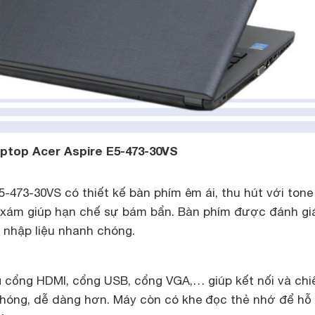
aptop Acer Aspire E5-473-30VS
5-473-30VS có thiết kế bàn phím êm ái, thu hút với ton
 xám giúp hạn chế sự bám bẩn. Bàn phím được đánh gi
 nhập liệu nhanh chóng.
ủ cổng HDMI, cổng USB, cổng VGA,… giúp kết nối và chi
chóng, dễ dàng hơn. Máy còn có khe đọc thẻ nhớ để hỗ 