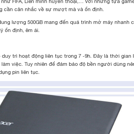
như FIFA, Liên minh huyền thoại,… Với những tựa gam
g cần cân nhắc về sự mượt mà và ổn định.
dung lượng 500GB mang đến quá trình mở máy nhanh 
ý ổn định, êm ái.
 duy trì hoạt động liên tục trong 7 -9h. Đây là thời gian 
 làm việc. Tuy nhiên để đảm bảo độ bền người dùng nê
ụng pin liên tục.