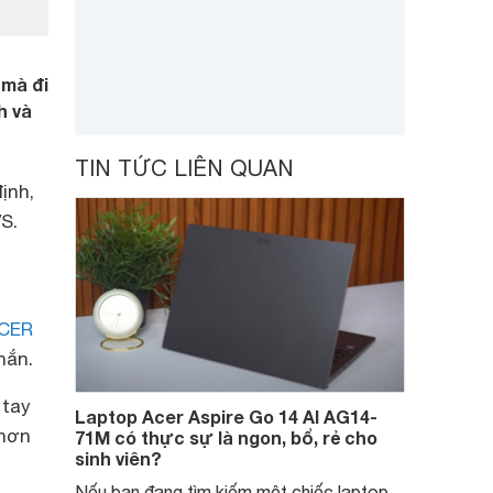
 mà đi
h và
TIN TỨC LIÊN QUAN
ịnh,
S.
CER
hắn.
 tay
Laptop Acer Aspire Go 14 AI AG14-
 hơn
71M có thực sự là ngon, bổ, rẻ cho
sinh viên?
Nếu bạn đang tìm kiếm một chiếc laptop