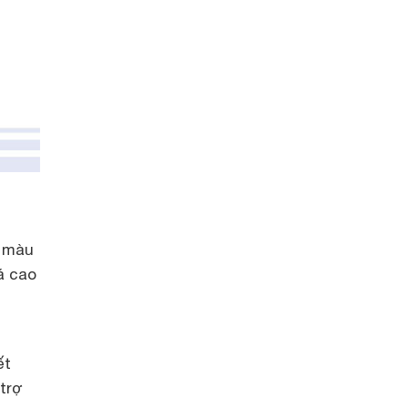
e màu
á cao
ết
trợ