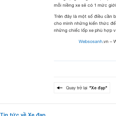
mỗi niềng xe sẽ có 1 mức giớ
Trên đây là một số điều cần 
cho mình những kiến thức để
những chiếc lốp xe phù hợp v
Websosanh
.vn – 
"Xe đạp"
Quay trở lại
Tin tức về Xe đạp