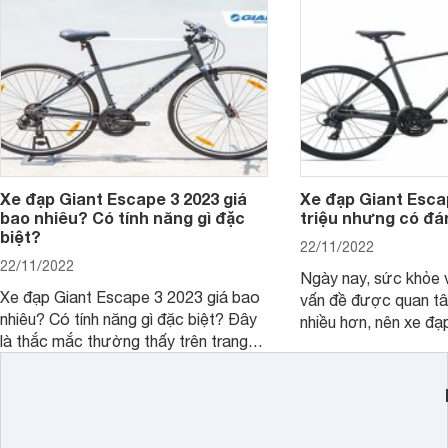
Xe đạp Giant Escape 3 2023 giá
Xe đạp Giant Escap
bao nhiêu? Có tính năng gì đặc
triệu nhưng có đá
biệt?
22/11/2022
22/11/2022
Ngày nay, sức khỏe 
Xe đạp Giant Escape 3 2023 giá bao
vấn đề được quan t
nhiêu? Có tính năng gì đặc biệt? Đây
nhiều hơn, nên xe đạ
là thắc mắc thường thấy trên trang
chóng trở thành phư
tìm kiếm Google. Chúng tôi sẽ giúp
đông đảo người dùng
bạn giải đáp trong bài viết ngay sau
học, đi làm. Nổi bật 
đây. Cùng đón xem nhé.
Giant Escape 1. Vậy
Escape 1 giá 16 triệ