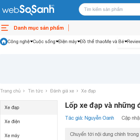
Danh mục sản phẩm
Công nghệ
Cuộc sống
Điện máy
Đồ thể thao
Mẹ và Bé
Revie
Trang chủ
Tin tức
Đánh giá xe
Xe đạp
Lốp xe đạp và những đ
Xe đạp
Tác giả: Nguyễn Oanh
Cập nhật
Xe điện
Chuyển tới nội dung chính trong 
Xe máy