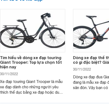
Tìm hiểu về dòng xe đạp touring
Dòng xe đạp thể t
Giant Trooper: Top lựa chọn tốt
có gì đặc biệt? Gi
hiện nay
30/11/2022
30/11/2022
Dòng xe đạp đua Gia
Xe đạp touring Giant Trooper là mẫu
đang là mẫu xe đạp 
xe đạp dành cho những người yêu
săn đón. Vậy bạn có 
thích thể dục bằng xe đạp hoặc du
mẫu xe đạp là bao n
lịch bằng xe đạp. Dòng xe này có
Tham khảo bài viết 
những tính năng gì đặc biệt? Các mẫu
thêm thông tin.
xe nào đang được ưa chuộng nhất