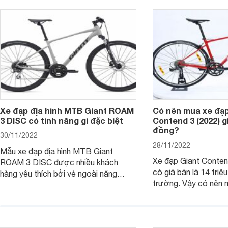
hiện nay?
Xe đạp địa hình MTB Giant ROAM
Có nên mua xe đạp
3 DISC có tính năng gì đặc biệt
Contend 3 (2022) gi
đồng?
30/11/2022
28/11/2022
Mẫu xe đạp địa hình MTB Giant
Xe đạp Giant Conten
ROAM 3 DISC được nhiều khách
có giá bán là 14 triệu
hàng yêu thích bởi vẻ ngoài năng
trường. Vậy có nên
động cùng những tính năng vượt trội.
với mức giá cao như
Cùng tìm hiểu kỹ hơn về dòng xe này
Bài viết dưới đây sẽ 
thông qua bài viết sau nhé.
câu hỏi này nhé.