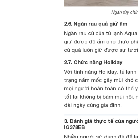
Ngăn tùy chỉ
2.6. Ngăn rau quả giữ ẩm
Ngăn rau củ của tủ lạnh Aqua 
giữ được độ ẩm cho thực phẩ
củ quả luôn giữ được sự tươ
2.7. Chức năng Holiday
Với tính năng Holiday, tủ lạnh
trạng nấm mốc gây mùi khó ch
mọi người hoàn toàn có thể 
tốt lại không bị bám mùi hôi,
dài ngày cùng gia đình.
3. Đánh giá thực tế của ngườ
IG378EB
Nhiều người sử dụng đã để lại