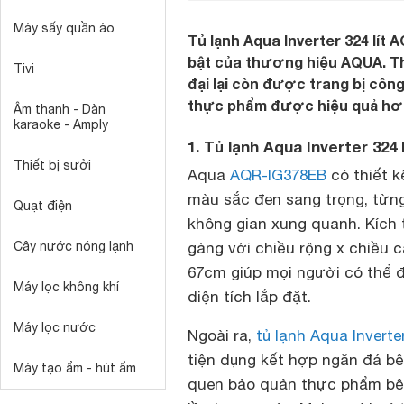
Máy sấy quần áo
Tủ lạnh Aqua Inverter 324 lít
bật của thương hiệu AQUA. Th
Tivi
đại lại còn được trang bị côn
thực phẩm được hiệu quả hơ
Âm thanh - Dàn
karaoke - Amply
1. Tủ lạnh Aqua Inverter 324 
Thiết bị sưởi
Aqua
AQR-IG378EB
có thiết 
màu sắc đen sang trọng, từng
Quạt điện
không gian xung quanh. Kíc
Cây nước nóng lạnh
gàng với chiều rộng x chiều c
67cm giúp mọi người có thể 
Máy lọc không khí
diện tích lắp đặt.
Máy lọc nước
Ngoài ra,
tủ lạnh Aqua Inverte
tiện dụng kết hợp ngăn đá bê
Máy tạo ẩm - hút ẩm
quen bảo quản thực phẩm bên