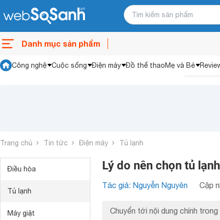
Danh mục sản phẩm
Công nghệ
Cuộc sống
Điện máy
Đồ thể thao
Mẹ và Bé
Revie
Trang chủ
Tin tức
Điện máy
Tủ lạnh
Lý do nên chọn tủ lạn
Điều hòa
Tác giả: Nguyễn Nguyên
Cập n
Tủ lạnh
Chuyển tới nội dung chính trong 
Máy giặt