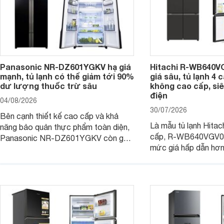
Panasonic NR-DZ601YGKV hạ giá
Hitachi R-WB640V
mạnh, tủ lạnh có thể giảm tới 90%
giá sâu, tủ lạnh 4
dư lượng thuốc trừ sâu
không cao cấp, siê
điện
04/08/2026
30/07/2026
Bên cạnh thiết kế cao cấp và khả
Là mẫu tủ lạnh Hitac
năng bảo quản thực phẩm toàn diện,
cấp, R-WB640VGV0 
Panasonic NR-DZ601YGKV còn gây
mức giá hấp dẫn hơ
chú ý với công nghệ Nanoe™ X độc
trình giảm giá, trở t
quyền, được hãng công bố có khả
đáng cân nhắc cho cá
năng giảm tới 90% dư lượng thuốc
đang tìm kiếm sản ph
trừ sâu còn tồn đọng trên thực phẩm.
nhiều công nghệ.