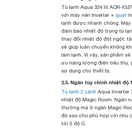
Tủ lạnh Aqua 324 lít AQR-IG3
với máy nén Inverter +
quạt
In
lạnh được nhanh chóng. Máy né
đảm bảo nhiệt độ trong tủ lạnh
thay đổi nhiệt độ đột ngột, t
sẽ giúp luân chuyển không kh
làm lạnh. Vì vậy, sản phẩm sẽ
ưu năng lượng điện tiêu thụ, 
sử dụng cho thiết bị.
2.5. Ngăn tùy chỉnh nhiệt đ
Tủ lạnh 2 cánh
Aqua Inverter 
nhiệt độ Magic Room. Ngăn n
thường mà ở ngăn Magic Room,
độ sao cho phù hợp với nhu 
tới 5 độ C.