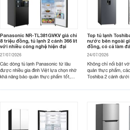
Panasonic NR-TL381GVKV giá chỉ
Top tủ lạnh Toshib
8 triệu đồng, tủ lạnh 2 cánh 366 lít
nước bên ngoài giá
với nhiều công nghệ hiện đại
đồng, có cả làm đ
27/07/2026
24/07/2026
Các dòng tủ lạnh Panasonic từ lâu
Không chỉ nổi bật vớ
được nhiều gia đình Việt lựa chọn nhờ
quản thực phẩm, các
khả năng bảo quản thực phẩm tốt,
Toshiba 2 cánh dướ
vận hành bền bỉ cùng nhiều công nghệ
trang bị vòi lấy nước
hiện đại. Tuy nhiên, mức giá thường
lợi, mang đến trải ng
cao hơn so với nhiều sản phẩm cùng
nghi hơn cho gia đình 
phân khúc khiến không ít người dùng
phải cân nhắc. Trên thị trường hiện
nay, Panasonic