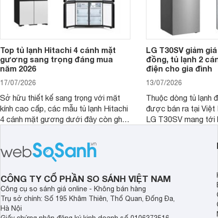
Top tủ lạnh Hitachi 4 cánh mặt
LG T30SV giảm giá 
gương sang trọng đáng mua
đồng, tủ lạnh 2 cá
năm 2026
điện cho gia đình
17/07/2026
13/07/2026
Sở hữu thiết kế sang trọng với mặt
Thuộc dòng tủ lạnh 
kính cao cấp, các mẫu tủ lạnh Hitachi
được bán ra tại Việ
4 cánh mặt gương dưới đây còn ghi
LG T30SV mang tới 
điểm nhờ dung tích lớn cùng nhiều
lượng với những trang
công nghệ bảo quản hiện đại, đáp ứng
mức giá bán dễ tiếp 
tốt nhu cầu lưu trữ thực phẩm của gia
nhiều khách hàng Việ
đình.
CÔNG TY CỔ PHẦN SO SÁNH VIỆT NAM
Công cụ so sánh giá online - Không bán hàng
Trụ sở chính: Số 195 Khâm Thiên, Thổ Quan, Đống Đa,
Hà Nội
Giấy chứng nhận đăng ký kinh doanh số 0106373516,