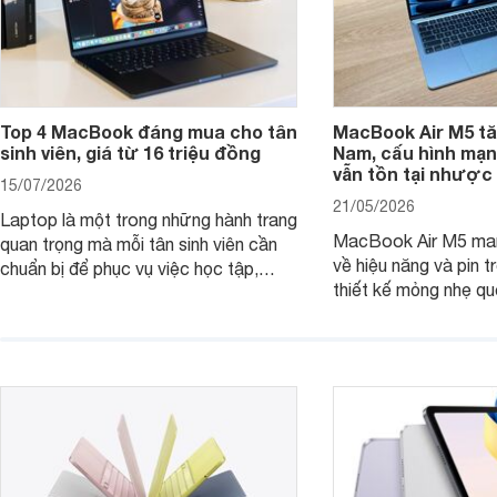
Top 4 MacBook đáng mua cho tân
MacBook Air M5 tăn
sinh viên, giá từ 16 triệu đồng
Nam, cấu hình mạ
vẫn tồn tại nhược
15/07/2026
21/05/2026
Laptop là một trong những hành trang
MacBook Air M5 man
quan trọng mà mỗi tân sinh viên cần
về hiệu năng và pin t
chuẩn bị để phục vụ việc học tập,
thiết kế mỏng nhẹ qu
nghiên cứu và cả nhu cầu làm thêm.
tiếp tục là lựa chọn 
Nếu ưu tiên một thiết bị gọn nhẹ, hiệu
việc và học tập hàng
năng ổn định, bền bỉ cùng mức giá dễ
tiếp cận, dưới đây là những mẫu
MacBook đáng cân nhắc dành cho
tân sinh viên.