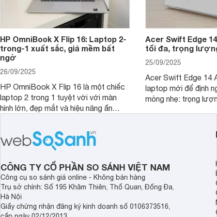
HP OmniBook X Flip 16: Laptop 2-
Acer Swift Edge 1
trong-1 xuất sắc, giá mềm bất
tối đa, trọng lượn
ngờ
25/09/2025
26/09/2025
Acer Swift Edge 14 A
HP OmniBook X Flip 16 là một chiếc
laptop mới để định ng
laptop 2 trong 1 tuyệt vời với màn
mỏng nhẹ: trọng lượ
hình lớn, đẹp mắt và hiệu năng ấn
nhưng có màn hình O
tượng, nhưng điểm đặc biệt nhất là
cao tuyệt đẹp cùng h
mức giá vô cùng hấp dẫn, biến nó trở
năng AI hàng đầu, đ
thành một lựa chọn “đáng đồng tiền
của một thiết bị doa
bát gạo” trên thị trường.
CÔNG TY CỔ PHẦN SO SÁNH VIỆT NAM
Công cụ so sánh giá online - Không bán hàng
Trụ sở chính: Số 195 Khâm Thiên, Thổ Quan, Đống Đa,
Hà Nội
Giấy chứng nhận đăng ký kinh doanh số 0106373516,
cấp ngày 02/12/2013