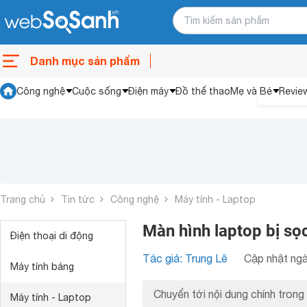
Danh mục sản phẩm
Công nghệ
Cuộc sống
Điện máy
Đồ thể thao
Mẹ và Bé
Revie
Trang chủ
Tin tức
Công nghệ
Máy tính - Laptop
Màn hình laptop bị sọ
Điện thoại di động
Tác giả: Trung Lê
Cập nhật ngà
Máy tính bảng
Chuyển tới nội dung chính trong 
Máy tính - Laptop