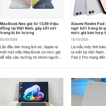
MacBook Neo giá từ 13,99 triệu
Xiaomi Redmi Pad 
đồng tại Việt Nam, gây sốt với
ngờ bởi trang bị 
trang bị ấn tượng
mức giá bán hợp l
05/03/2026
15/10/2025
Lần đầu tiên trong lịch sử, Apple ra
Là mẫu máy tính bản
mắt một mẫu MacBook có mức giá
ra mắt tại Việt Nam,
dễ tiếp cận, hướng tới nhóm người
Pad 2 Pro mang đến 
dùng học sinh, sinh viên nhưng vẫn
lượng với mức giá ph
được trang bị nhiều tính năng đáng
đông người dùng.
chú ý. MacBook Neo vì thế đang thu
hút sự quan tâm lớn từ thị trường.