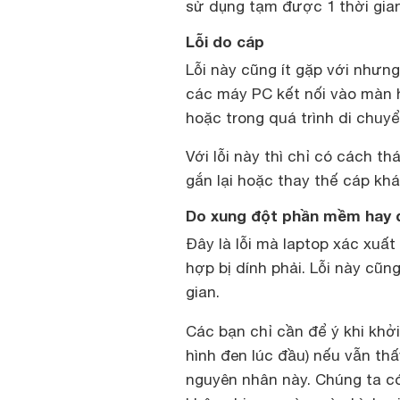
sử dụng tạm được 1 thời gian
Lỗi do cáp
Lỗi này cũng ít gặp với nhưn
các máy PC kết nối vào màn hì
hoặc trong quá trình di chuy
Với lỗi này thì chỉ có cách th
gắn lại hoặc thay thế cáp khác
Do xung đột phần mềm hay d
Đây là lỗi mà laptop xác xuấ
hợp bị dính phải. Lỗi này cũn
gian.
Các bạn chỉ cần để ý khi khở
hình đen lúc đầu) nếu vẫn th
nguyên nhân này. Chúng ta có