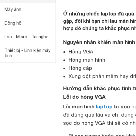
Máy ảnh
Ở những chiếc laptop đã quá c
gặp, đôi khi bạn chỉ lau màn 
Đồng hồ
hợp đó chúng ta khắc phục n
Loa - Micro - Tai nghe
Nguyên nhân khiến màn hình 
Thiết bị - Linh kiện máy
Hỏng VGA
tính
Hỏng màn hình
Hỏng cáp
Xung đột phần mềm hay dri
Hướng dẫn khắc phục tình t
Lỗi do hỏng VGA
màn hình
laptop
bị sọc
Lỗi
nà
đã dùng quá lâu và chỉ dùng
sọc do hỏng VGA thì sẽ có nh