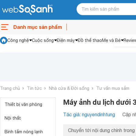
Danh mục sản phẩm
Công nghệ
Cuộc sống
Điện máy
Đồ thể thao
Mẹ và Bé
Revie
Trang chủ
Tin tức
Nhà cửa & Đời sống
Tư vấn mua sắm
Máy ảnh du lịch dưới 
Thiết bị văn phòng
Tác giả: nguyendinhtung
Cập nh
Nội thất
Chuyển tới nội dung chính trong 
Bình tắm nóng lạnh