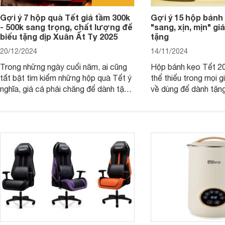
Gợi ý 7 hộp quà Tết giá tầm 300k
Gợi ý 15 hộp bánh
- 500k sang trọng, chất lượng để
"sang, xịn, mịn" giá
biếu tặng dịp Xuân Ất Tỵ 2025
tặng
20/12/2024
14/11/2024
Trong những ngày cuối năm, ai cũng
Hộp bánh kẹo Tết 20
tất bật tìm kiếm những hộp quà Tết ý
thể thiếu trong mọi g
nghĩa, giá cả phải chăng để dành tặng
về dùng để dành tặng
cho người thân, bạn bè, đồng nghiệp.
bè hoặc để chưng tr
Hãy để Websosanh.vn giới thiệu cho
tiên. Trong bài viết
bạn 7 mẫu hộp quà Tết giá tầm 300k
sẽ giới thiệu cho bạ
- 500k đẹp mắt nhé.
2025 mới vừa sang, 
mua sắm cuối năm.