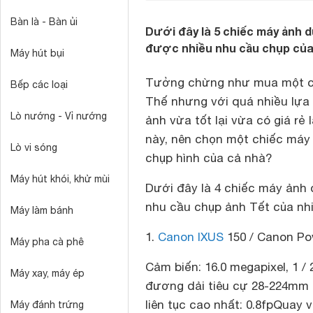
Bàn là - Bàn ủi
Dưới đây là 5 chiếc máy ảnh 
được nhiều nhu cầu chụp của 
Máy hút bụi
Tưởng chừng như mua một chi
Bếp các loại
Thế nhưng với quá nhiều lựa 
Lò nướng - Vỉ nướng
ảnh vừa tốt lại vừa có giá rẻ 
này, nên chọn một chiếc máy
Lò vi sóng
chụp hình của cả nhà?
Máy hút khói, khử mùi
Dưới đây là 4 chiếc máy ảnh 
nhu cầu chụp ảnh Tết của nh
Máy làm bánh
1.
Canon IXUS
150 / Canon Po
Máy pha cà phê
Cảm biến: 16.0 megapixel, 1 /
Máy xay, máy ép
đương dải tiêu cự 28-224mm
liên tục cao nhất: 0.8fp
Quay v
Máy đánh trứng