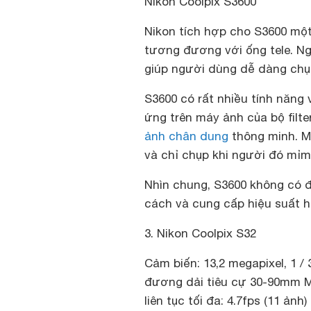
Nikon Coolpix S3600
Nikon tích hợp cho S3600 một
tương đương với ống tele. N
giúp người dùng dễ dàng chụp
S3600 có rất nhiều tính năng
ứng trên máy ảnh của bộ filt
ảnh chân dung
thông minh. M
và chỉ chụp khi người đó mỉm
Nhìn chung, S3600 không có đ
cách và cung cấp hiệu suất h
3. Nikon Coolpix S32
Cảm biến: 13,2 megapixel, 1 /
đương dải tiêu cự 30-90mm
M
liên tục tối đa: 4.7fps (11 ảnh)