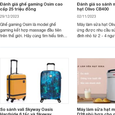
Đánh giá ghế gaming Osim cao
Đánh giá so sánh 
cấp 25 triệu đồng
hạt Olivo CB400
29/12/2023
02/11/2023
Ghế gaming Osim là model ghế
Máy làm sữa hạt Ol
gaming kết hợp massage đầu tiên
ứng được nhu cầu sử
trên thế giới. Hãy cùng tìm hiểu tính
đình nhỏ từ 2 - 4 ng
năng và chất lượng của sản phẩm
qua bài đánh giá dướ
ngay trong bài viết sau.
hơn về dòng máy này
So sánh vali Skyway Oasis
Máy làm sữa hạt m
Hardside 6 tấc và Skyway
D28 phù hợp cho gi