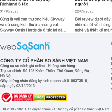
Richland 6 tấc
người
31/10/2023
22/09/2023
Cùng là vali của thương hiệu Skyway
Bài review dưới đây 
và có cùng kích thước nhưng vali
nhìn rõ nét về những 
Skyway Oasis Hardside 6 tấc lại đắt
nghệ và thiết kế mà
hơn Vali Skyway Richland 6 tấc tận 1
Seka LN-D28 sở hữu
triệu đồng.
thể đưa ra quyết địn
CÔNG TY CỔ PHẦN SO SÁNH VIỆT NAM
Công cụ so sánh giá online - Không bán hàng
Trụ sở chính: Số 195 Khâm Thiên, Thổ Quan, Đống Đa,
Hà Nội
Giấy chứng nhận đăng ký kinh doanh số 0106373516,
cấp ngày 02/12/2013
© 2013 - 2023 Bản quyền thuộc về Công ty cổ phần So Sánh Việt Nam