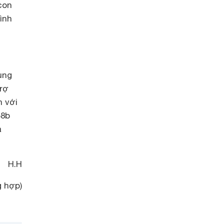
con
ình
ung
trợ
h với
58b
à
H.H
 hợp)