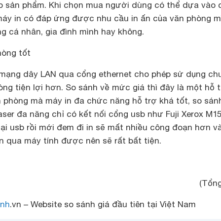
o sản phẩm. Khi chọn mua người dùng có thể dựa vào 
máy in có đáp ứng được nhu cầu in ấn của văn phòng m
g cá nhân, gia đình mình hay không.
hòng tốt
 mạng dây LAN qua cổng ethernet cho phép sử dụng ch
ng tiện lợi hơn. So sánh về mức giá thì đây là một hỗ 
n phòng mà máy in đa chức năng hỗ trợ khá tốt, so sán
ser đa năng chỉ có kết nối cổng usb như Fuji Xerox M1
i tại usb rồi mới đem đi in sẽ mất nhiều công đoạn hơn v
n qua máy tính được nên sẽ rất bất tiện.
(Tổng
nh
.vn – Website so sánh giá đầu tiên tại Việt Nam