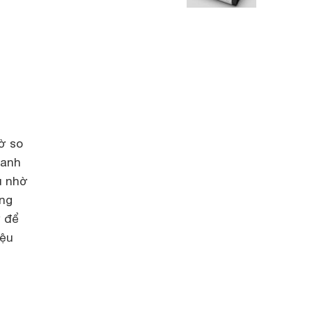
gờ so
hanh
u nhờ
ụng
y để
iệu