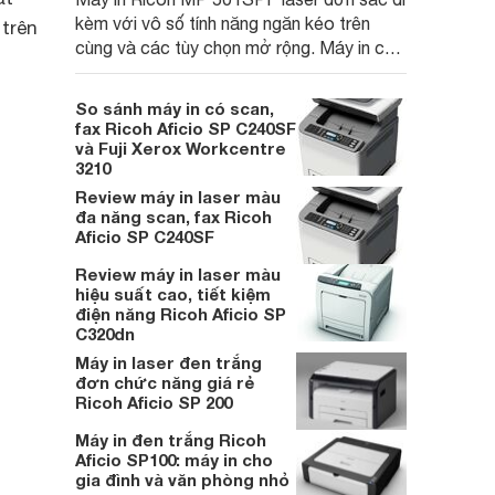
kèm với vô số tính năng ngăn kéo trên
 trên
cùng và các tùy chọn mở rộng. Máy in có
độ bền cao, nhanh chóng và có chi phí rất
thấp cho mỗi trang, nhưng bản thân máy in
So sánh máy in có scan,
sẽ khiến bạn phải bỏ nhiều chi phí mới sở
fax Ricoh Aficio SP C240SF
hữu được nó.
và Fuji Xerox Workcentre
3210
Review máy in laser màu
đa năng scan, fax Ricoh
Aficio SP C240SF
Review máy in laser màu
hiệu suất cao, tiết kiệm
điện năng Ricoh Aficio SP
C320dn
Máy in laser đen trắng
đơn chức năng giá rẻ
Ricoh Aficio SP 200
Máy in đen trắng Ricoh
Aficio SP100: máy in cho
gia đình và văn phòng nhỏ