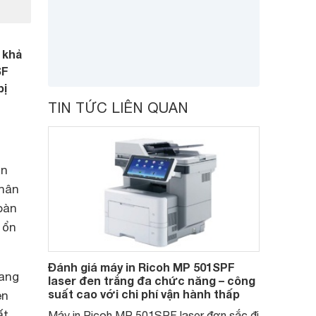
 khả
SF
bị
TIN TỨC LIÊN QUAN
ăn
nhân
oàn
 ổn
Đánh giá máy in Ricoh MP 501SPF
rang
laser đen trắng đa chức năng – công
suất cao với chi phí vận hành thấp
en
ất
Máy in Ricoh MP 501SPF laser đơn sắc đi