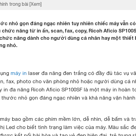
hính trong bài
[Xem]
ớc nhỏ gọn đáng ngạc nhiên tuy nhiên chiếc máy vẫn có
 chức năng từ in ấn, scan, fax, copy, Ricoh Aficio SP100
 chức năng dành cho người dùng cá nhân hay một thiết 
ng nhỏ.
dụng
máy in
laser đa năng đen trắng có đầy đủ tác vụ v
an, fax, photo cho văn phòng nhỏ hoặc người dùng cá 
y in đa năng Ricoh Aficio SP100SF là một máy in hoàn t
 thước nhỏ gọn đáng ngạc nhiên và khả năng vận hành
 máy bao gồm các phím mềm lớn, dễ nhìn, dễ bấm và t
thị Led cho biết tình trạng làm việc của máy. Màu sắc đ
được kết nối hài hòa và tạo vẻ đẹp hiện đại, trẻ trung r