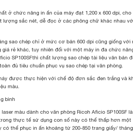
ất ở chức năng in ấn của máy đạt 1,200 x 600 dpi, cho
ất lượng sắc nét, dễ đọc ở các phông chữ khác nhau vớ
ăng sao chép chỉ ở mức cơ bản 600 dpi cũng giống với 
giá rẻ khác, tuy nhiên đối với một máy in đa chức năng
icio SP100SFthì chất lượng sao chép tài liệu văn bản 
toàn đủ tiêu chuẩn phục vụ sao chép tại văn phòng.
áy được thực hiện với chế độ đơn sắc đen trắng và k
liệu màu.
ng bình
n laser màu dành cho văn phòng Ricoh Aficio SP100SF là
 trong thực tế sử dụng con số này có thể thấp hơn một 
 có thể phục in ấn khoảng từ 200-850 trang giấy/ thán