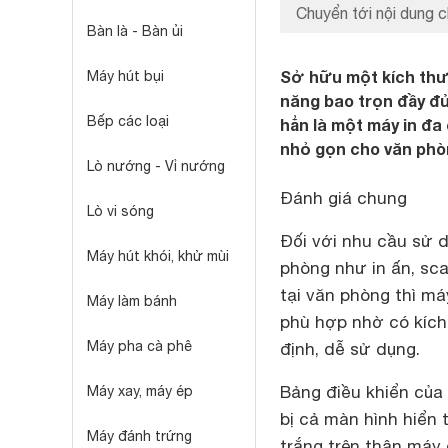
Chuyển tới nội dung c
Bàn là - Bàn ủi
Sở hữu một kích thư
Máy hút bụi
năng bao trọn đầy đủ
Bếp các loại
hẳn là một máy in đa
nhỏ gọn cho văn phò
Lò nướng - Vỉ nướng
Đánh giá chung
Lò vi sóng
Đối với nhu cầu sử 
Máy hút khói, khử mùi
phòng như in ấn, sc
tại văn phòng thì má
Máy làm bánh
phù hợp nhờ có kích
Máy pha cà phê
định, dễ sử dụng.
Bảng điều khiển của
Máy xay, máy ép
bị cả màn hình hiển 
Máy đánh trứng
trắng trên thân máy 