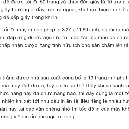
ỉ để được tối đa 50 trang và khay đón giấy là 10 trang,
ì giấy thường bị đầy tràn ra ngoài, khi thực hiện in nhiề
 để xếp giấy trong khi in.
tối đa máy in cho phép là 8,27 x 11,69 inch, ngoài ra m
u, đáp ứng được việc lưu trữ các tài liệu màu có chứa
hấp nhận được, tăng tính hữu ích cho sản phẩm lên rấ
en trắng được nhà sản xuất công bố là 13 trang in / phút
a mà máy đạt được, tuy nhiên có thể thấy khi so sánh v
chức năng hay đa chức năng nào, thì đây cũng là một t
 nhiên khi xét tới nhu cầu in ấn tài liệu riêng lẻ nhiều 
hân hay tại các văn phòng nhỏ thì tốc độ in của máy kh
 công việc in ấn của người dùng.