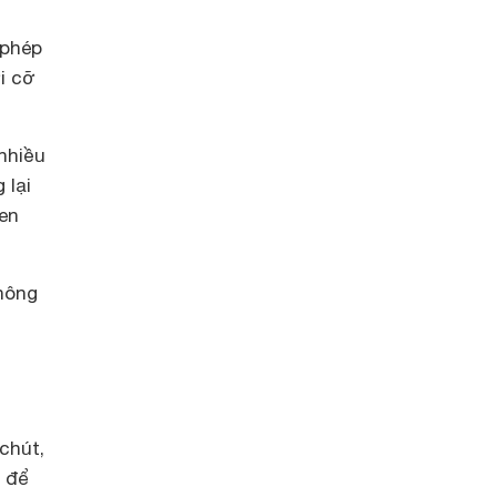
 phép
i cỡ
nhiều
 lại
đen
hông
chút,
g để