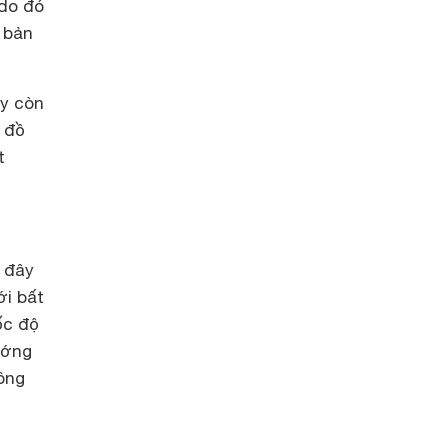
 do đó
u bản
áy còn
 đồ
t
, đây
ới bất
ốc độ
hướng
ông