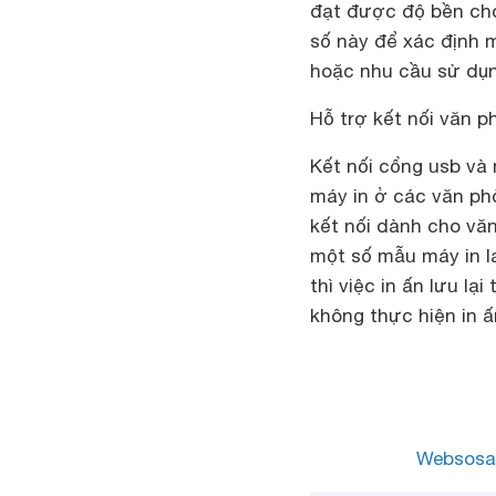
đạt được độ bền ch
số này để xác định 
hoặc nhu cầu sử dụn
Hỗ trợ kết nối văn p
Kết nối cổng usb và
máy in ở các văn phò
kết nối dành cho vă
một số mẫu máy in la
thì việc in ấn lưu lạ
không thực hiện in ấ
Websosa