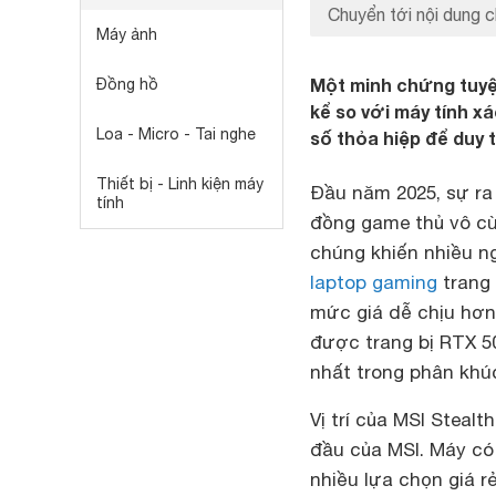
Chuyển tới nội dung c
Máy ảnh
Một minh chứng tuyệ
Đồng hồ
kể so với máy tính x
Loa - Micro - Tai nghe
số thỏa hiệp để duy 
Thiết bị - Linh kiện máy
Đầu năm 2025, sự ra
tính
đồng game thủ vô cù
chúng khiến nhiều n
laptop gaming
trang 
mức giá dễ chịu hơn
được trang bị RTX 50
nhất trong phân khú
Vị trí của MSI Steal
đầu của MSI. Máy có 
nhiều lựa chọn giá 