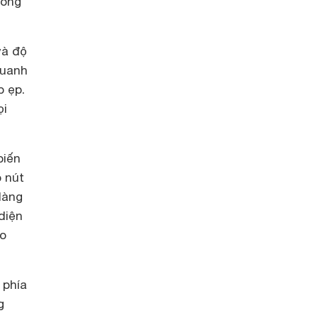
hông
và độ
quanh
p ẹp.
ọi
biến
o nút
dàng
diện
ho
 phía
g