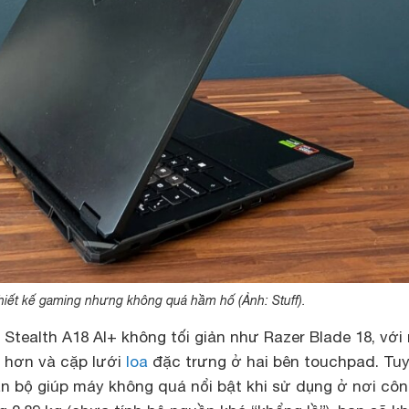
hiết kế gaming nhưng không quá hầm hố (Ảnh: Stuff).
 Stealth A18 AI+ không tối giản như Razer Blade 18, với
t hơn và cặp lưới
loa
đặc trưng ở hai bên touchpad. Tu
àn bộ giúp máy không quá nổi bật khi sử dụng ở nơi cô