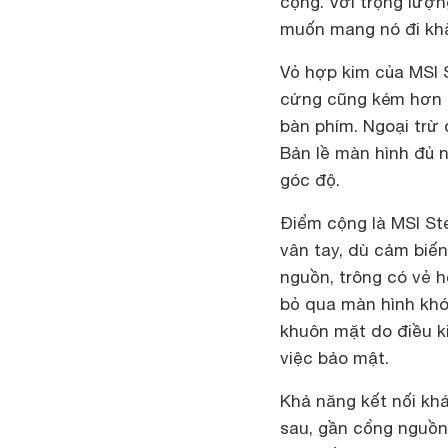
cộng. Với trọng lượn
muốn mang nó đi khắ
Vỏ hợp kim của MSI 
cứng cũng kém hơn đ
bàn phím. Ngoại trừ 
Bản lề màn hình đủ 
góc độ.
Điểm cộng là MSI St
vân tay, dù cảm biế
nguồn, trông có vẻ h
bỏ qua màn hình kh
khuôn mặt do điều k
việc bảo mật.
Khả năng kết nối khá
sau, gần cổng nguồn