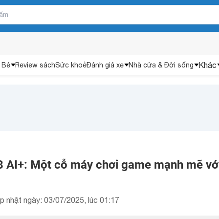
Khác
 Bé
Review sách
Sức khoẻ
Đánh giá xe
Nhà cửa & Đời sống
8 AI+: Một cỗ máy chơi game mạnh mẽ với
p nhật ngày: 03/07/2025, lúc 01:17