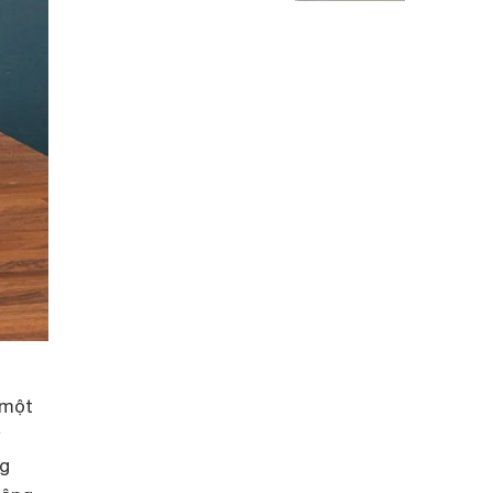
 một
y
ng