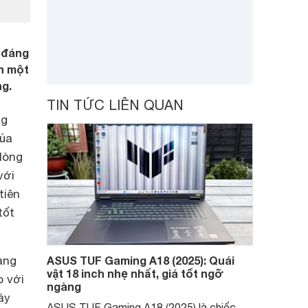
 đáng
ện một
ng.
TIN TỨC LIÊN QUAN
ng
của
dòng
với
tiên
tốt
àng
ASUS TUF Gaming A18 (2025): Quái
vật 18 inch nhẹ nhất, giá tốt ngỡ
o với
ngàng
áy
ASUS TUF Gaming A18 (2025) là chiếc