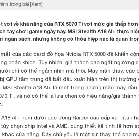
hính trong bài
[Xem]
t vời về khả năng của RTX 5070 Ti với mức giá thấp hơn
ách tay chơi game ngày nay. MSI Stealth A18 AI+ thực hi
trì ngân sách, nhưng không có thỏa hiệp nào là quan trọ
 mắt của các card đồ họa Nvidia RTX 5000 đã khiến cộ
ng phấn khích. Tuy nhiên, giá thành cao ngất ngưởng 
gười chỉ có thể ngắm nhìn mà thôi. May mắn thay, các 
bị GPU tầm trung đã bắt đầu xuất hiện trên thị trường 
. MSI Stealth A18 AI+ là một trong những mẫu máy đầu 
70 Ti, và nó có thể là lựa chọn có hiệu năng/giá thành 
c.
th A18 AI+ nằm dưới các dòng Raider cao cấp và Titan h
tùy chọn chip Intel và AMD, cùng thiết kế tinh tế hơn s
rẻ khác của hãng. Đây chủ yếu là một sự thay thế cho m