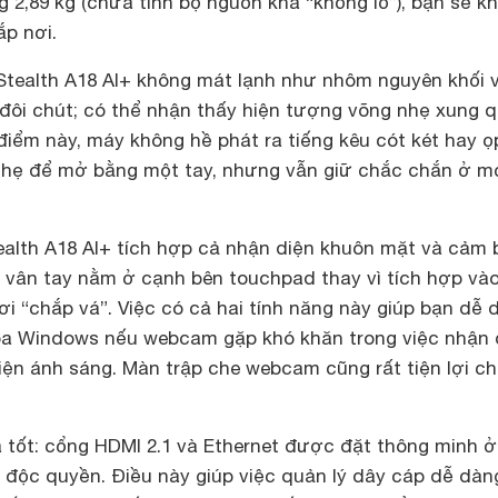
g 2,89 kg (chưa tính bộ nguồn khá “khổng lồ”), bạn sẽ k
p nơi.
Stealth A18 AI+ không mát lạnh như nhôm nguyên khối 
ôi chút; có thể nhận thấy hiện tượng võng nhẹ xung 
điểm này, máy không hề phát ra tiếng kêu cót két hay ọ
nhẹ để mở bằng một tay, nhưng vẫn giữ chắc chắn ở m
ealth A18 AI+ tích hợp cả nhận diện khuôn mặt và cảm 
n vân tay nằm ở cạnh bên touchpad thay vì tích hợp và
ơi “chắp vá”. Việc có cả hai tính năng này giúp bạn dễ 
óa Windows nếu webcam gặp khó khăn trong việc nhận 
iện ánh sáng. Màn trập che webcam cũng rất tiện lợi c
 tốt: cổng HDMI 2.1 và Ethernet được đặt thông minh ở
 độc quyền. Điều này giúp việc quản lý dây cáp dễ dàn