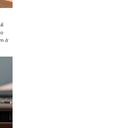
hế
ho
mm ở