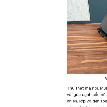
T
Thú thật mà nói, MSI
vài góc cạnh sắc né
nhiên, lớp vỏ đen to