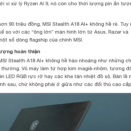
ới vi xử lý Ryzen AI 9, nó còn cho thời lượng pin ấn tượ
hơn 90 triệu đồng, MSI Stealth A18 AI+ không hề rẻ. Tuy 
ể so với các “ông lớn” màn hình lớn từ Asus, Razer và
một số dòng flagship của chính MSI.
 lượng hoàn thiện
 MSI Stealth A18 AI+ không hề hào nhoáng như những ch
thường. Vỏ máy làm từ hợp kim magiê-nhôm, tương đố
n LED RGB rực rỡ hay các khe tản nhiệt đồ sộ. Bản lề
nh sau, chứ không phải ở giữa như các đối thủ cao cấp