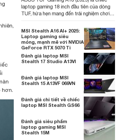
ng
laptop gaming 18 inch đầu tiên của dòng
TUF, hứa hẹn mang đến trải nghiệm chơi
game đỉnh cao trên màn hình lớn với mức
nhiên,
giá cực kỳ cạnh tranh, phá vỡ rào cản "xa
MSI Stealth A16 AI+ 2025:
xỉ" của những cỗ máy gaming 18 inch
Laptop gaming siêu
trước đây.
mỏng, mạnh mẽ với NVIDIA
GeForce RTX 5070 Ti
Đánh giá laptop MSI
Stealth 17 Studio A13VI
iếc
i
Đánh giá laptop MSI
 màn
Stealth 15 A13VF 069VN
 hơn.
Đánh giá chi tiết về chiếc
laptop MSI Stealth GS66
Đánh giá siêu phẩm
laptop gaming MSI
Stealth 15M