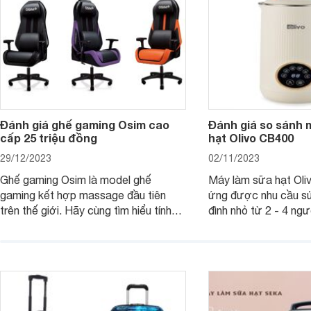
mua sắm cuối năm.
Đánh giá ghế gaming Osim cao
Đánh giá so sánh 
cấp 25 triệu đồng
hạt Olivo CB400
29/12/2023
02/11/2023
Ghế gaming Osim là model ghế
Máy làm sữa hạt Ol
gaming kết hợp massage đầu tiên
ứng được nhu cầu sử
trên thế giới. Hãy cùng tìm hiểu tính
đình nhỏ từ 2 - 4 ng
năng và chất lượng của sản phẩm
qua bài đánh giá dướ
ngay trong bài viết sau.
hơn về dòng máy này