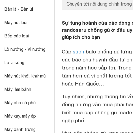
Chuyển tới nội dung chính trong 
Bàn là - Bàn ủi
Sự tung hoành của các dòng c
Máy hút bụi
randoseru chống gù ở đâu uy t
Bếp các loại
giúp ích cho bạn
Lò nướng - Vỉ nướng
Cặp
sách
balo chống gù lưng
các bậc phụ huynh đầu tư cho
Lò vi sóng
trong năm học sắp tới. Trong
tâm hơn cả vì chất lượng tốt
Máy hút khói, khử mùi
hoặc Hàn Quốc…
Máy làm bánh
Tuy nhiên, những thông tin v
Máy pha cà phê
đồng nhưng vẫn mua phải hàn
biết mua cặp chống gù made i
Máy xay, máy ép
ngập phố.
Máy đánh trứng