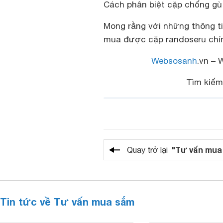
Cách phân biệt cặp chống gù
Mong rằng với những thông ti
mua được cặp randoseru chín
Websosanh
.vn – 
Tìm kiế
"Tư vấn mua
Quay trở lại
Tin tức về Tư vấn mua sắm