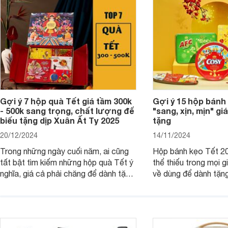
Gợi ý 7 hộp quà Tết giá tầm 300k
Gợi ý 15 hộp bánh
- 500k sang trọng, chất lượng để
"sang, xịn, mịn" giá
biếu tặng dịp Xuân Ất Tỵ 2025
tặng
20/12/2024
14/11/2024
Trong những ngày cuối năm, ai cũng
Hộp bánh kẹo Tết 20
tất bật tìm kiếm những hộp quà Tết ý
thể thiếu trong mọi g
nghĩa, giá cả phải chăng để dành tặng
về dùng để dành tặng
cho người thân, bạn bè, đồng nghiệp.
bè hoặc để chưng tr
Hãy để Websosanh.vn giới thiệu cho
tiên. Trong bài viết
bạn 7 mẫu hộp quà Tết giá tầm 300k
sẽ giới thiệu cho bạ
- 500k đẹp mắt nhé.
2025 mới vừa sang, 