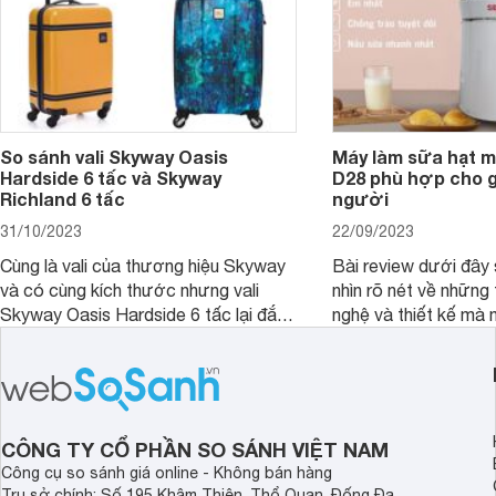
So sánh vali Skyway Oasis
Máy làm sữa hạt m
Hardside 6 tấc và Skyway
D28 phù hợp cho gi
Richland 6 tấc
người
31/10/2023
22/09/2023
Cùng là vali của thương hiệu Skyway
Bài review dưới đây 
và có cùng kích thước nhưng vali
nhìn rõ nét về những 
Skyway Oasis Hardside 6 tấc lại đắt
nghệ và thiết kế mà
hơn Vali Skyway Richland 6 tấc tận 1
Seka LN-D28 sở hữu
triệu đồng.
thể đưa ra quyết địn
CÔNG TY CỔ PHẦN SO SÁNH VIỆT NAM
Công cụ so sánh giá online - Không bán hàng
Trụ sở chính: Số 195 Khâm Thiên, Thổ Quan, Đống Đa,