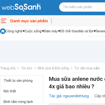
Danh mục sản phẩm
Công nghệ
Cuộc sống
Điện máy
Đồ thể thao
Mẹ và Bé
Revie
Trang chủ
Tin tức
Nhà cửa & Đời sống
Tư vấn mua sắm
Mua sữa anlene nước 
Thiết bị văn phòng
4x giá bao nhiêu ?
Nội thất
Tác giả: nguyendinhtung
Cập nh
Bình tắm nóng lạnh