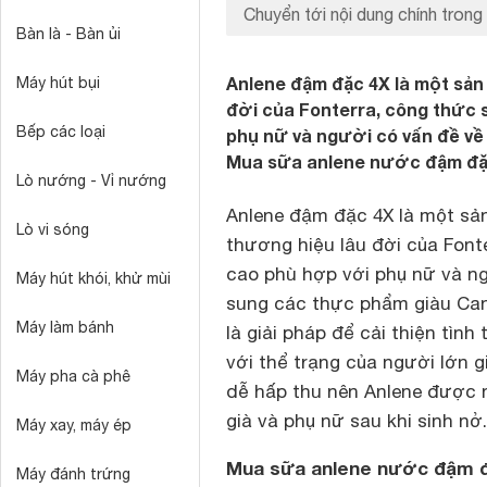
Chuyển tới nội dung chính trong 
Bàn là - Bàn ủi
Anlene đậm đặc 4X là một sản
Máy hút bụi
đời của Fonterra, công thức 
Bếp các loại
phụ nữ và người có vấn đề v
Mua sữa anlene nước đậm đặc 
Lò nướng - Vỉ nướng
Anlene đậm đặc 4X là một s
Lò vi sóng
thương hiệu lâu đời của Font
cao phù hợp với phụ nữ và n
Máy hút khói, khử mùi
sung các thực phẩm giàu Can
Máy làm bánh
là giải pháp để cải thiện tìn
với thể trạng của người lớn g
Máy pha cà phê
dễ hấp thu nên Anlene được n
già và phụ nữ sau khi sinh nở.
Máy xay, máy ép
Mua sữa anlene nước đậm đ
Máy đánh trứng