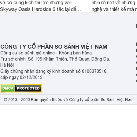
và có cùng kích thước nhưng vali
nhìn rõ nét về những 
Skyway Oasis Hardside 6 tấc lại đắt
nghệ và thiết kế mà
hơn Vali Skyway Richland 6 tấc tận 1
Seka LN-D28 sở hữu
triệu đồng.
thể đưa ra quyết địn
CÔNG TY CỔ PHẦN SO SÁNH VIỆT NAM
Công cụ so sánh giá online - Không bán hàng
Trụ sở chính: Số 195 Khâm Thiên, Thổ Quan, Đống Đa,
Hà Nội
Giấy chứng nhận đăng ký kinh doanh số 0106373516,
cấp ngày 02/12/2013
© 2013 - 2023 Bản quyền thuộc về Công ty cổ phần So Sánh Việt Nam