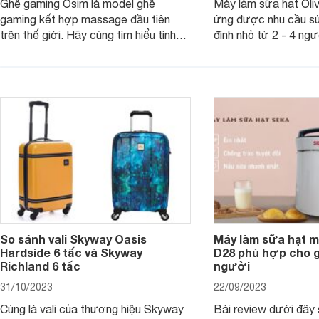
Ghế gaming Osim là model ghế
Máy làm sữa hạt Ol
gaming kết hợp massage đầu tiên
ứng được nhu cầu sử
trên thế giới. Hãy cùng tìm hiểu tính
đình nhỏ từ 2 - 4 ng
năng và chất lượng của sản phẩm
qua bài đánh giá dướ
ngay trong bài viết sau.
hơn về dòng máy này
So sánh vali Skyway Oasis
Máy làm sữa hạt m
Hardside 6 tấc và Skyway
D28 phù hợp cho gi
Richland 6 tấc
người
31/10/2023
22/09/2023
Cùng là vali của thương hiệu Skyway
Bài review dưới đây 