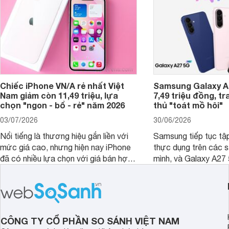
Chiếc iPhone VN/A rẻ nhất Việt
Samsung Galaxy A2
Nam giảm còn 11,49 triệu, lựa
7,49 triệu đồng, tr
chọn "ngon - bổ - rẻ" năm 2026
thủ "toát mồ hôi"
03/07/2026
30/06/2026
Nổi tiếng là thương hiệu gắn liền với
Samsung tiếp tục tập
mức giá cao, nhưng hiện nay iPhone
thực dụng trên các 
đã có nhiều lựa chọn với giá bán hợp
mình, và Galaxy A27
lý hơn, giúp người dùng dễ dàng tiếp
thể hiện rõ định hướ
cận sản phẩm chính hãng.
tới cho người dùng m
lượng với nhiều tran
độ bền bỉ cho nhu cầ
dài.
CÔNG TY CỔ PHẦN SO SÁNH VIỆT NAM