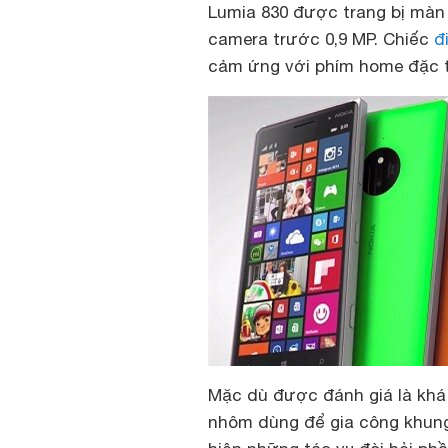
Lumia 830 được trang bị màn h
camera trước 0,9 MP. Chiếc
đ
cảm ứng với phím home đặc 
Mặc dù được đánh giá là khá 
nhôm dùng để gia công khung 