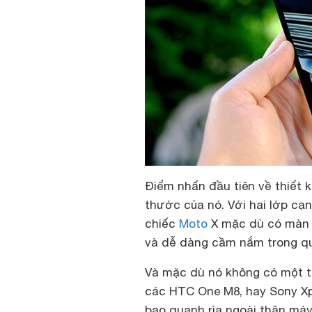
Điểm nhấn đầu tiên về thiết k
thước của nó. Với hai lớp c
chiếc
Moto
X mặc dù có màn h
và dễ dàng cầm nắm trong qu
Và mặc dù nó không có một th
các HTC One M8, hay Sony Xpe
bao quanh rìa ngoài thân máy