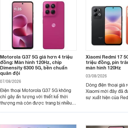
Motorola G37 5G giá hơn 4 triệu
Xiaomi Redmi 17 5
đồng: Màn hình 120Hz, chip
triệu đồng, pin tr
Dimensity 6300 5G, bền chuẩn
màn hình 120Hz
quân đội
03/08/2026
07/08/2026
Dòng điện thoại giá 
Điện thoại Motorola G37 5G không
Xiaomi mới đây đã đ
chỉ gây ấn tượng với thiết kế thời
sự xuất hiện của Re
thượng mà còn được trang bị nhiều
máy đang nhận được
tính năng và công nghệ hiện đại, đáp
của nhiều khách hàng
ứng tốt nhu cầu sử dụng hằng ngày
của người dùng phổ thông.