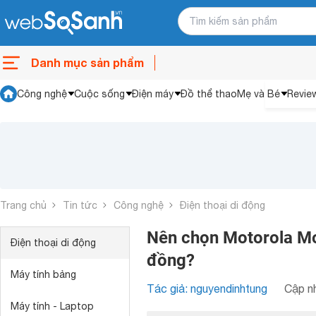
Danh mục sản phẩm
Công nghệ
Cuộc sống
Điện máy
Đồ thể thao
Mẹ và Bé
Revie
Trang chủ
Tin tức
Công nghệ
Điện thoại di động
Nên chọn Motorola Mot
Điện thoại di động
đồng?
Máy tính bảng
Tác giả: nguyendinhtung
Cập nh
Máy tính - Laptop