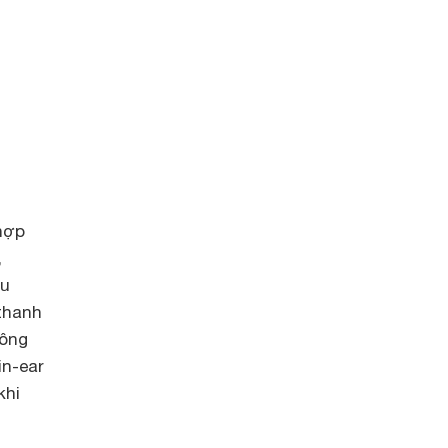
 hợp
,
ều
thanh
hông
in-ear
khi