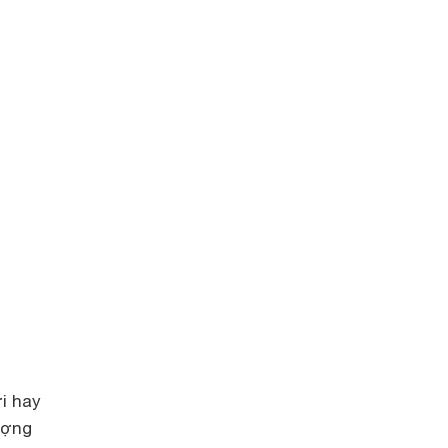
i hay
ượng