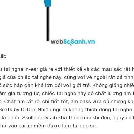
Jib
u tai nghe in-ear giá rẻ với thiết kế và các màu sắc rất
iá của chiếc tai nghe này, cùng với vẻ ngoài rất cá tính
ó sức hấp dẫn khá lớn đối với giới trẻ. Không giống nhi
tầm giá tương tự, chiếc tai nghe này có chất lượng âm 
. Chất âm rất rõ, chi tiết tốt, âm bass vừa đủ nhưng k
ats by Dr.Dre. Nhiều người không thích dòng tai nghe 
là chiếc Skullcandy Jib khá thoải mái khi đeo, ngay cả 
 nhờ vào eartip mềm được làm từ cao su.