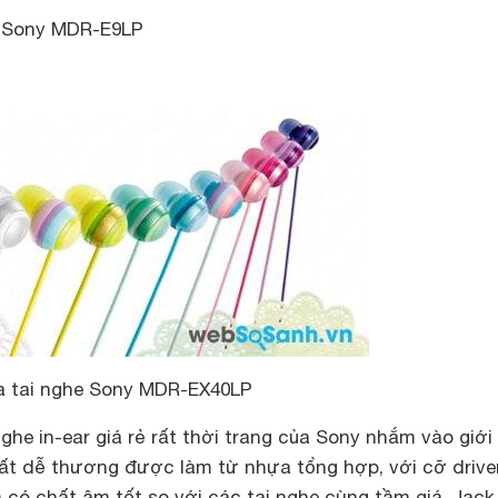
 Sony MDR-E9LP
a tai nghe Sony MDR-EX40LP
ghe in-ear giá rẻ rất thời trang của Sony nhắm vào giới 
 rất dễ thương được làm từ nhựa tổng hợp, với cỡ driver
có chất âm tốt so với các tai nghe cùng tầm giá. Jac