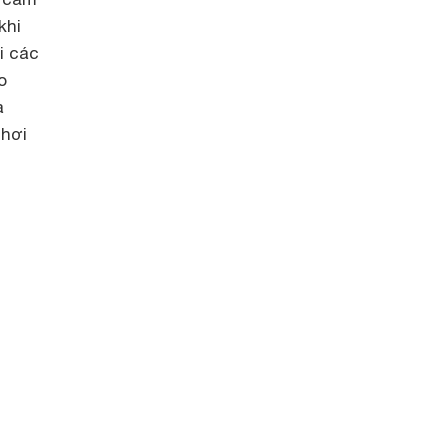
khi
i các
o
à
chơi