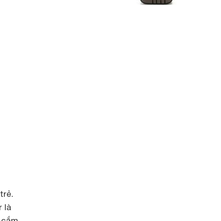
trẻ.
 là
k cắm