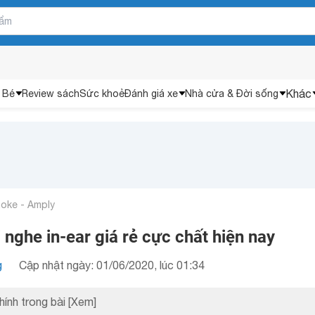
Khác
 Bé
Review sách
Sức khoẻ
Đánh giá xe
Nhà cửa & Đời sống
aoke - Amply
 nghe in-ear giá rẻ cực chất hiện nay
g
Cập nhật ngày: 01/06/2020, lúc 01:34
hính trong bài
[Xem]