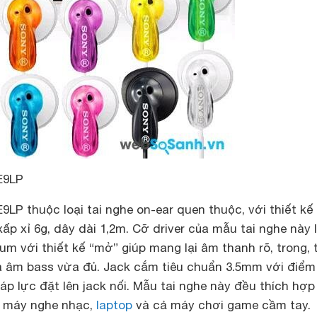
E9LP
LP thuộc loại tai nghe on-ear quen thuộc, với thiết kế 
xấp xỉ 6g, dây dài 1,2m. Cỡ driver của mẫu tai nghe này 
m với thiết kế “mở” giúp mang lại âm thanh rõ, trong, 
à âm bass vừa đủ. Jack cắm tiêu chuẩn 3.5mm với điểm
áp lực đặt lên jack nối. Mẫu tai nghe này đều thích hợp
, máy nghe nhạc,
laptop
và cả máy chơi game cầm tay.