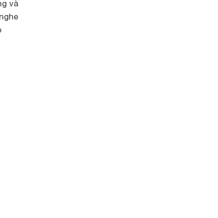
ng và
 nghe
p