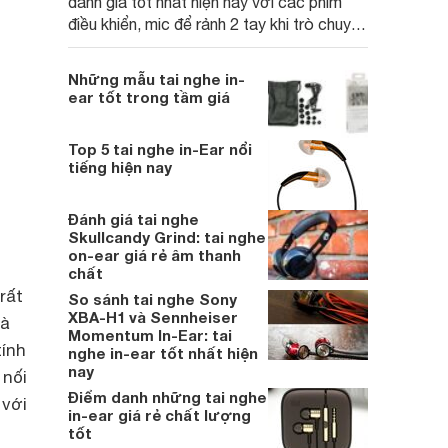
đánh giá tốt nhất hiện nay với các phím
điều khiển, mic để rảnh 2 tay khi trò chuyện
cùng nhiều tính năng đặc biệt khác.
Những mẫu tai nghe in-
ear tốt trong tầm giá
Top 5 tai nghe in-Ear nổi
tiếng hiện nay
Đánh giá tai nghe
Skullcandy Grind: tai nghe
on-ear giá rẻ âm thanh
chất
rất
So sánh tai nghe Sony
XBA-H1 và Sennheiser
là
Momentum In-Ear: tai
tính
nghe in-ear tốt nhất hiện
nay
 nối
Điểm danh những tai nghe
 với
in-ear giá rẻ chất lượng
tốt