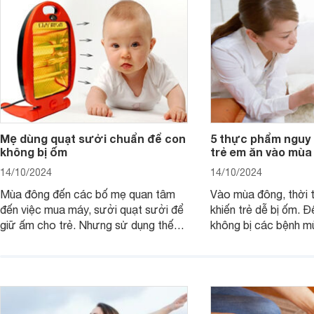
Mẹ dùng quạt sưởi chuẩn để con
5 thực phẩm nguy 
không bị ốm
trẻ em ăn vào mùa
14/10/2024
14/10/2024
Mùa đông đến các bố mẹ quan tâm
Vào mùa đông, thời t
đến việc mua máy, sưởi quạt sưởi để
khiến trẻ dễ bị ốm. Đ
giữ ấm cho trẻ. Nhưng sử dụng thế
không bị các bệnh 
nào cho đúng cách, khi nào thì trẻ đủ
không nên cho con ă
ấm là việc không đơn giản.
phẩm có tính hàn.