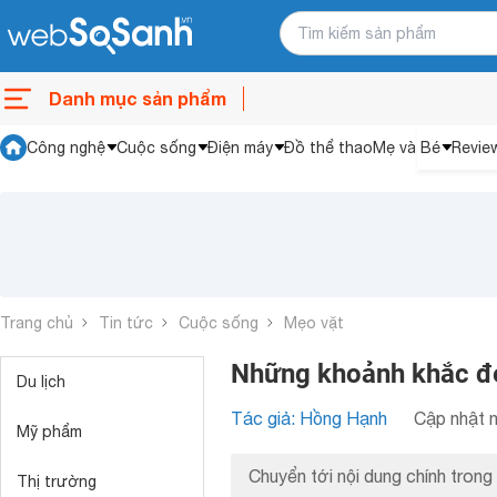
Danh mục sản phẩm
Công nghệ
Cuộc sống
Điện máy
Đồ thể thao
Mẹ và Bé
Revie
Trang chủ
Tin tức
Cuộc sống
Mẹo vặt
Những khoảnh khắc đẹ
Du lịch
Tác giả: Hồng Hạnh
Cập nhật n
Mỹ phẩm
Chuyển tới nội dung chính trong 
Thị trường