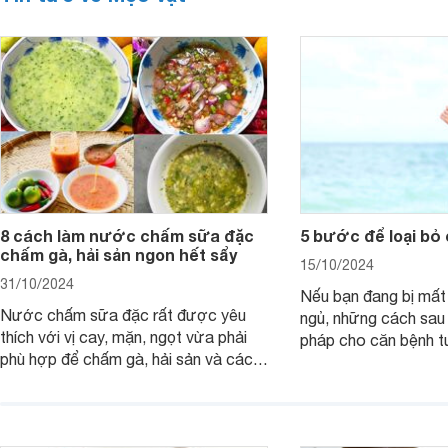
8 cách làm nước chấm sữa đặc
5 bước để loại bỏ
chấm gà, hải sản ngon hết sẩy
15/10/2024
31/10/2024
Nếu bạn đang bị mất
Nước chấm sữa đặc rất được yêu
ngủ, những cách sau 
thích với vị cay, mặn, ngọt vừa phải
pháp cho căn bệnh 
phù hợp để chấm gà, hải sản và các
giản mà lại rất nguy 
loại trứng. Lưu ngay 8 cách làm nước
chấm sữa đặc thần thánh sau giúp x2
vị ngon món ăn.