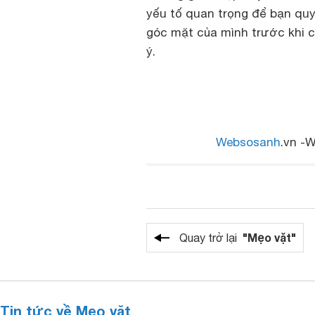
yếu tố quan trọng để bạn quy
góc mặt của mình trước khi 
ý.
Websosanh
.vn -W
"Mẹo vặt"
Quay trở lại
Tin tức về Mẹo vặt