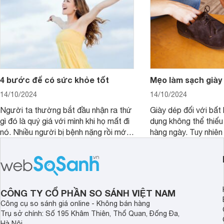
4 bước để có sức khỏe tốt
Mẹo làm sạch giày
14/10/2024
14/10/2024
Người ta thường bắt đầu nhận ra thứ
Giày dép đối với bất 
gì đó là quý giá với mình khi họ mất đi
dụng không thể thiếu
nó. Nhiều người bị bệnh nặng rồi mới
hàng ngày. Tuy nhiên 
bắt đầu nhận ra sức khỏe là thứ quý
độ bền cũng như sự 
giá nhất. Hãy chăm sóc sức khỏe của
giày bạn cần phải vệ
mình mỗi ngày theo cách khoa học
cách.
nhất để có một cuộc sống tốt đẹp và
hạnh phúc hơn.
CÔNG TY CỔ PHẦN SO SÁNH VIỆT NAM
Công cụ so sánh giá online - Không bán hàng
Trụ sở chính: Số 195 Khâm Thiên, Thổ Quan, Đống Đa,
Hà Nội