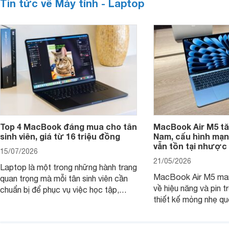
Tin tức về Máy tính - Laptop
Top 4 MacBook đáng mua cho tân
MacBook Air M5 tăn
sinh viên, giá từ 16 triệu đồng
Nam, cấu hình mạ
vẫn tồn tại nhược
15/07/2026
21/05/2026
Laptop là một trong những hành trang
MacBook Air M5 man
quan trọng mà mỗi tân sinh viên cần
về hiệu năng và pin t
chuẩn bị để phục vụ việc học tập,
thiết kế mỏng nhẹ qu
nghiên cứu và cả nhu cầu làm thêm.
tiếp tục là lựa chọn 
Nếu ưu tiên một thiết bị gọn nhẹ, hiệu
việc và học tập hàng
năng ổn định, bền bỉ cùng mức giá dễ