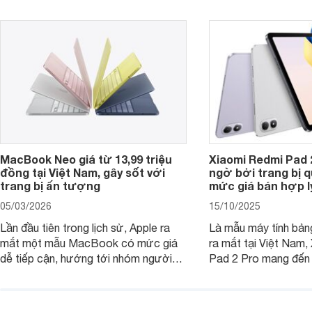
tiếp cận, dưới đây là những mẫu
MacBook đáng cân nhắc dành cho
tân sinh viên.
MacBook Neo giá từ 13,99 triệu
Xiaomi Redmi Pad 
đồng tại Việt Nam, gây sốt với
ngờ bởi trang bị 
trang bị ấn tượng
mức giá bán hợp l
05/03/2026
15/10/2025
Lần đầu tiên trong lịch sử, Apple ra
Là mẫu máy tính bản
mắt một mẫu MacBook có mức giá
ra mắt tại Việt Nam,
dễ tiếp cận, hướng tới nhóm người
Pad 2 Pro mang đến 
dùng học sinh, sinh viên nhưng vẫn
lượng với mức giá ph
được trang bị nhiều tính năng đáng
đông người dùng.
chú ý. MacBook Neo vì thế đang thu