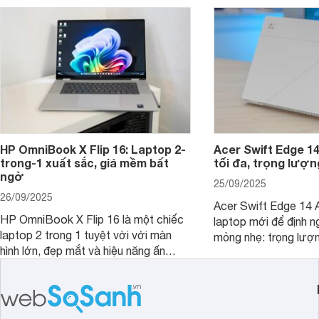
hút sự quan tâm lớn từ thị trường.
HP OmniBook X Flip 16: Laptop 2-
Acer Swift Edge 1
trong-1 xuất sắc, giá mềm bất
tối đa, trọng lượn
ngờ
25/09/2025
26/09/2025
Acer Swift Edge 14 A
HP OmniBook X Flip 16 là một chiếc
laptop mới để định ng
laptop 2 trong 1 tuyệt vời với màn
mỏng nhẹ: trọng lượ
hình lớn, đẹp mắt và hiệu năng ấn
nhưng có màn hình O
tượng, nhưng điểm đặc biệt nhất là
cao tuyệt đẹp cùng h
mức giá vô cùng hấp dẫn, biến nó trở
năng AI hàng đầu, đ
thành một lựa chọn “đáng đồng tiền
của một thiết bị doa
bát gạo” trên thị trường.