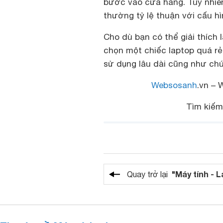
bước vào cửa hàng. Tuy nhiên
thường tỷ lệ thuận với cấu h
Cho dù bạn có thể giải thích
chọn một chiếc laptop quá rẻ
sử dụng lâu dài cũng như ch
Websosanh
.vn – 
Tìm kiế
"Máy tính - 
Quay trở lại