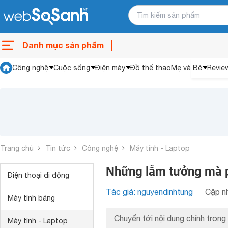
Danh mục sản phẩm
Công nghệ
Cuộc sống
Điện máy
Đồ thể thao
Mẹ và Bé
Revie
Trang chủ
Tin tức
Công nghệ
Máy tính - Laptop
Những lẫm tưởng mà p
Điện thoại di động
Tác giả: nguyendinhtung
Cập nh
Máy tính bảng
Chuyển tới nội dung chính trong 
Máy tính - Laptop