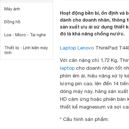
Máy ảnh
Hoạt động bền bỉ, ổn định và 
dành cho doanh nhân, thông
Đồng hồ
sản xuất ưu ái sử dụng thiết k
đó là khả năng chống nước.
Loa - Micro - Tai nghe
Laptop Lenovo
ThinkPad T44
Thiết bị - Linh kiện máy
tính
Với cân nặng chỉ 1,72 Kg, Th
laptop
cho doanh nhân tốt nhấ
phím êm ái, hiệu năng xử lý k
lượng pin cao, lên đến 14 tiế
dòng máy này, hãng sản xuất 
HD cảm ứng hoặc phiên bản 
thiết kế magnesium và sợi c
* Cấu hình sản phẩm: