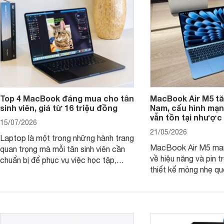
Top 4 MacBook đáng mua cho tân
MacBook Air M5 tăn
sinh viên, giá từ 16 triệu đồng
Nam, cấu hình mạ
vẫn tồn tại nhược
15/07/2026
21/05/2026
Laptop là một trong những hành trang
MacBook Air M5 man
quan trọng mà mỗi tân sinh viên cần
về hiệu năng và pin t
chuẩn bị để phục vụ việc học tập,
thiết kế mỏng nhẹ qu
nghiên cứu và cả nhu cầu làm thêm.
tiếp tục là lựa chọn 
Nếu ưu tiên một thiết bị gọn nhẹ, hiệu
việc và học tập hàng
năng ổn định, bền bỉ cùng mức giá dễ
tiếp cận, dưới đây là những mẫu
MacBook đáng cân nhắc dành cho