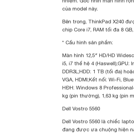
nhiệm. Góc nhìn màn hình rộ
của model này.
Bên trong, ThinkPad X240 đượ
chip Core i7, RAM tối đa 8 GB
* Cấu hình sản phẩm:
Màn hình 12,5″ HD/HD Widescr
i5, i7 thế hệ 4 (Haswell);GPU:
DDR3L;HDD: 1 TB (tối đa) hoặc
VGA, HDMI;Kết nối: Wi-Fi, Bl
HĐH: Windows 8 Professional– 
kg (pin thường), 1,63 kg (pin 
Dell Vostro 5560
Dell Vostro 5560 là chiếc lap
đang được ưa chuộng hiện na