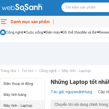
Danh mục sản phẩm
Công nghệ
Cuộc sống
Điện máy
Đồ thể thao
Mẹ và Bé
Revie
Trang chủ
Tin tức
Công nghệ
Máy tính - Laptop
Những Laptop tốt nhấ
Điện thoại di động
Tác giả: nguyendinhtung
Cập nh
Máy tính bảng
Chuyển tới nội dung chính trong 
Máy tính - Laptop