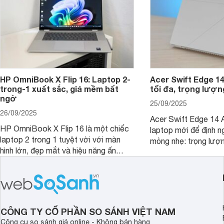
HP OmniBook X Flip 16: Laptop 2-
Acer Swift Edge 1
trong-1 xuất sắc, giá mềm bất
tối đa, trọng lượn
ngờ
25/09/2025
26/09/2025
Acer Swift Edge 14 A
HP OmniBook X Flip 16 là một chiếc
laptop mới để định ng
laptop 2 trong 1 tuyệt vời với màn
mỏng nhẹ: trọng lượ
hình lớn, đẹp mắt và hiệu năng ấn
nhưng có màn hình O
tượng, nhưng điểm đặc biệt nhất là
cao tuyệt đẹp cùng h
mức giá vô cùng hấp dẫn, biến nó trở
năng AI hàng đầu, đ
thành một lựa chọn “đáng đồng tiền
của một thiết bị doa
bát gạo” trên thị trường.
CÔNG TY CỔ PHẦN SO SÁNH VIỆT NAM
Công cụ so sánh giá online - Không bán hàng