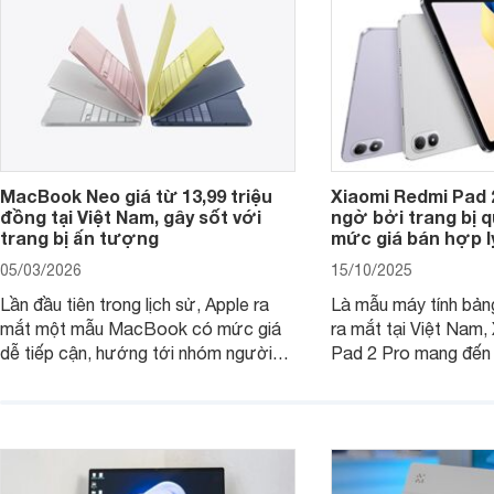
tân sinh viên.
MacBook Neo giá từ 13,99 triệu
Xiaomi Redmi Pad 
đồng tại Việt Nam, gây sốt với
ngờ bởi trang bị 
trang bị ấn tượng
mức giá bán hợp l
05/03/2026
15/10/2025
Lần đầu tiên trong lịch sử, Apple ra
Là mẫu máy tính bản
mắt một mẫu MacBook có mức giá
ra mắt tại Việt Nam,
dễ tiếp cận, hướng tới nhóm người
Pad 2 Pro mang đến 
dùng học sinh, sinh viên nhưng vẫn
lượng với mức giá ph
được trang bị nhiều tính năng đáng
đông người dùng.
chú ý. MacBook Neo vì thế đang thu
hút sự quan tâm lớn từ thị trường.